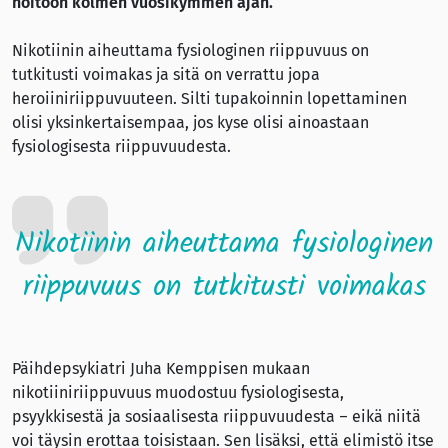
hoitoon kolmen vuosikymmen ajan.
Nikotiinin aiheuttama fysiologinen riippuvuus on
tutkitusti voimakas ja sitä on verrattu jopa
heroiiniriippuvuuteen. Silti tupakoinnin lopettaminen
olisi yksinkertaisempaa, jos kyse olisi ainoastaan
fysiologisesta riippuvuudesta.
Nikotiinin aiheuttama fysiologinen
riippuvuus on tutkitusti voimakas
Päihdepsykiatri Juha Kemppisen mukaan
nikotiiniriippuvuus muodostuu fysiologisesta,
psyykkisestä ja sosiaalisesta riippuvuudesta – eikä niitä
voi täysin erottaa toisistaan. Sen lisäksi, että elimistö itse