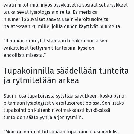
vaatii nikotiinia, myös psyykkiset ja sosiaaliset ärsykkeet
laukaisevat fysiologisia oireita. Esimerkiksi
huumeriippuvaiset saavat usein vieroitusoireita
palatessaan kulmille, joilla ennen käyttivät huumeita.
”Ihminen oppii yhdistämään tupakoinnin ja sen
vaikutukset tiettyihin tilanteisiin. Kyse on
ehdollistumisesta.”
Tupakoinnilla säädellään tunteita
ja rytmitetään arkea
Suurin osa tupakoivista sytyttää savukkeen, koska pyrkii
pitämään fysiologiset vieroitusoireet poissa. Sen lisäksi
tupakointi on kuitenkin voimakkaasti kytköksissä
tunteiden säätelyyn ja arjen rytmiin.
”Moni on oppinut liittämään tupakoinnin esimerkiksi