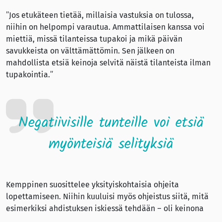
”Jos etukäteen tietää, millaisia vastuksia on tulossa,
niihin on helpompi varautua. Ammattilaisen kanssa voi
miettiä, missä tilanteissa tupakoi ja mikä päivän
savukkeista on välttämättömin. Sen jälkeen on
mahdollista etsiä keinoja selvitä näistä tilanteista ilman
tupakointia.”
Negatiivisille tunteille voi etsiä
myönteisiä selityksiä
Kemppinen suosittelee yksityiskohtaisia ohjeita
lopettamiseen. Niihin kuuluisi myös ohjeistus siitä, mitä
esimerkiksi ahdistuksen iskiessä tehdään – oli keinona
sitten kävelylenkki tai soitto ystävälle.