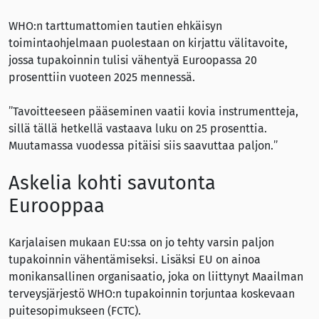
WHO:n tarttumattomien tautien ehkäisyn
toimintaohjelmaan puolestaan on kirjattu välitavoite,
jossa tupakoinnin tulisi vähentyä Euroopassa 20
prosenttiin vuoteen 2025 mennessä.
”Tavoitteeseen pääseminen vaatii kovia instrumentteja,
sillä tällä hetkellä vastaava luku on 25 prosenttia.
Muutamassa vuodessa pitäisi siis saavuttaa paljon.”
Askelia kohti savutonta
Eurooppaa
Karjalaisen mukaan EU:ssa on jo tehty varsin paljon
tupakoinnin vähentämiseksi. Lisäksi EU on ainoa
monikansallinen organisaatio, joka on liittynyt Maailman
terveysjärjestö WHO:n tupakoinnin torjuntaa koskevaan
puitesopimukseen (FCTC).