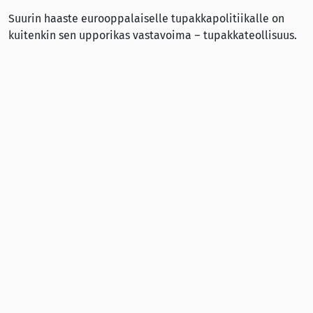
Suurin haaste eurooppalaiselle tupakkapolitiikalle on
kuitenkin sen upporikas vastavoima – tupakkateollisuus.
Tupakkateollisuudella on paljon
resursseja
”Vääntö EU:ssa on joskus kovaa, sillä
tupakkateollisuudella on paljon resursseja lobbaamiseen.
Kansanterveyspuolella niitä on huomattavasti
vähemmän. Korostan kansanterveysjärjestöjen ja -
organisaatioiden välisen yhteistyön tärkeyttä
tupakkapolitiikkaan vaikuttamisessa. Se on keskeistä, jos
haluamme, että tupakka- ja nikotiinituotteiden käyttö
loppuu.”