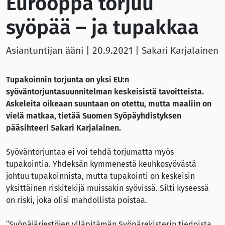
Eurooppa torjuu
syöpää – ja tupakkaa
Asiantuntijan ääni |
20.9.2021
| Sakari Karjalainen
Tupakoinnin torjunta on yksi EU:n
syöväntorjuntasuunnitelman keskeisistä tavoitteista.
Askeleita oikeaan suuntaan on otettu, mutta maaliin on
vielä matkaa, tietää Suomen Syöpäyhdistyksen
pääsihteeri Sakari Karjalainen.
Syöväntorjuntaa ei voi tehdä torjumatta myös
tupakointia. Yhdeksän kymmenestä keuhkosyövästä
johtuu tupakoinnista, mutta tupakointi on keskeisin
yksittäinen riskitekijä muissakin syövissä. Silti kyseessä
on riski, joka olisi mahdollista poistaa.
”Syöpäjärjestöjen ylläpitämän Syöpärekisterin tiedoista