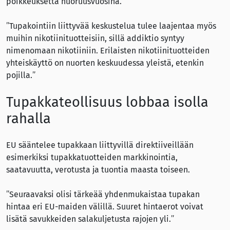
poikkeuksetta nuoruusvuosina.
”Tupakointiin liittyvää keskustelua tulee laajentaa myös
muihin nikotiinituotteisiin, sillä addiktio syntyy
nimenomaan nikotiiniin. Erilaisten nikotiinituotteiden
yhteiskäyttö on nuorten keskuudessa yleistä, etenkin
pojilla.”
Tupakkateollisuus lobbaa isolla
rahalla
EU sääntelee tupakkaan liittyvillä direktiiveillään
esimerkiksi tupakkatuotteiden markkinointia,
saatavuutta, verotusta ja tuontia maasta toiseen.
”Seuraavaksi olisi tärkeää yhdenmukaistaa tupakan
hintaa eri EU-maiden välillä. Suuret hintaerot voivat
lisätä savukkeiden salakuljetusta rajojen yli.”