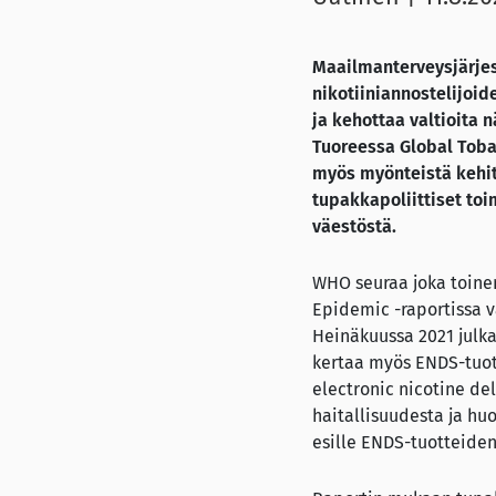
Maailmanterveysjärjes
nikotiiniannostelijoi
ja kehottaa valtioita 
Tuoreessa Global Toba
myös myönteistä kehity
tupakkapoliittiset t
väestöstä.
WHO seuraa joka toine
Epidemic -raportissa v
Heinäkuussa 2021 julk
kertaa myös ENDS-tuott
electronic nicotine del
haitallisuudesta ja h
esille ENDS-tuotteiden