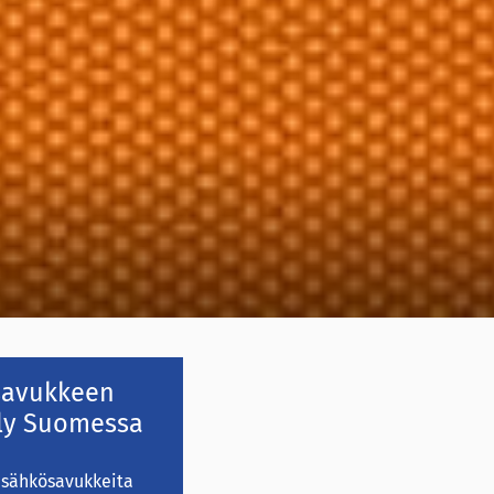
savukkeen
ly Suomessa
sähkösavukkeita