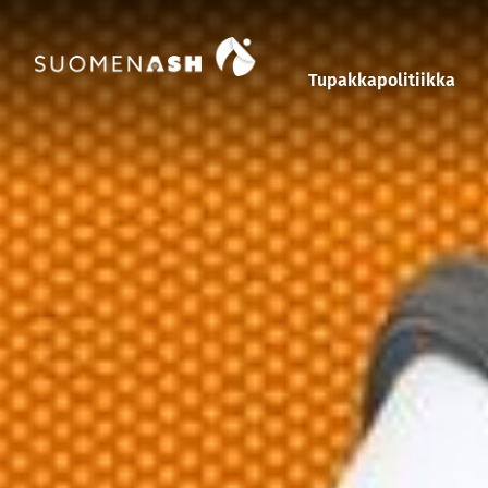
Siirry sisältöön
Tupakkapolitiikka