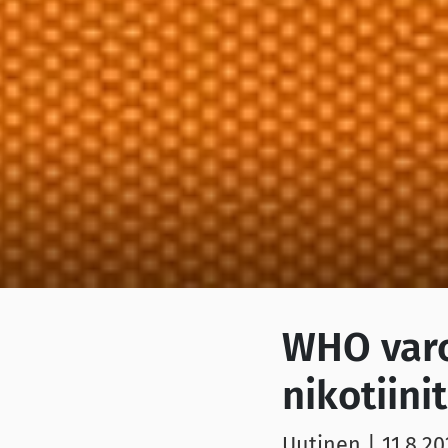
WHO varo
nikotiini
Uutinen
|
11.8.20