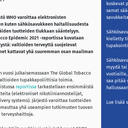
koskevat 
samat sää
tö WHO varoittaa elektronisten
savukkeita
den kuten sähkösavukkeen haitallisuudesta
näiden tuotteiden tiukkaan sääntelyyn.
Sähkösavu
cco Epidemic 2021 -raportissa kuvataan
kielletty t
stä: valtioiden terveyttä suojelevat
tupakointi
oimet kattavat yhä suuremman osan maailman
Sähkösavu
myydä tai 
n vuosi julkaisemassaan The Global Tobacco
vuotiaille
altioiden tupakkapoliittisia toimia.
saa pitää
aistussa
raportissa
tarkastellaan ensimmäistä
hallussaan
eita (elektroniset nikotiiniannostelijat,
ivery systems). Järjestö varoittaa tuotteiden
Lue lisää
uomauttaa yhä useampien tutkimusten tuovan
 terveyshaittoja.