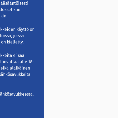
pääsääntöisesti
dökset kuin
kin.
kkeiden käyttö on
iloissa, joissa
 on kielletty.
kkeita ei saa
luovuttaa alle 18-
, eikä alaikäinen
 sähkösavukkeita
.
sähkösavukkeesta
.