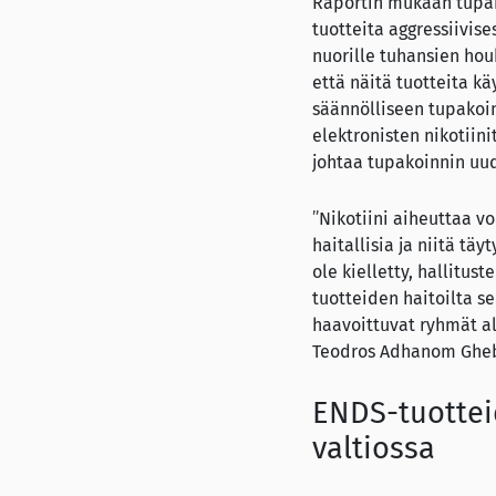
Raportin mukaan tupak
tuotteita aggressiivise
nuorille tuhansien hou
että näitä tuotteita k
säännölliseen tupakoin
elektronisten nikotiin
johtaa tupakoinnin uu
”Nikotiini aiheuttaa v
haitallisia ja niitä tä
ole kielletty, hallitust
tuotteiden haitoilta se
haavoittuvat ryhmät al
Teodros Adhanom Gheb
ENDS-tuotteid
valtiossa