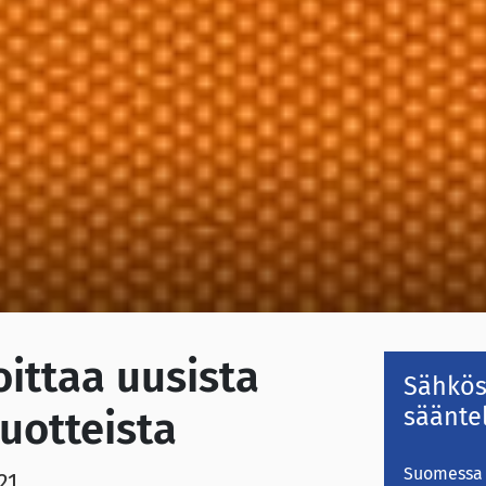
ittaa uusista
Sähkö
säänte
tuotteista
Suomessa 
21