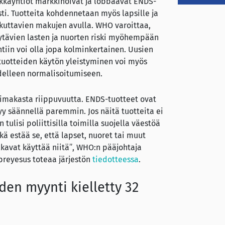
kayhtiöt markkinoivat ja lobbaavat ENDS-
sti. Tuotteita kohdennetaan myös lapsille ja
kuttavien makujen avulla. WHO varoittaa,
äytävien lasten ja nuorten riski myöhempään
tiin voi olla jopa kolminkertainen. Uusien
ituotteiden käytön yleistyminen voi myös
delleen normalisoitumiseen.
oimakasta riippuvuutta. ENDS-tuotteet ovat
ytyy säännellä paremmin. Jos näitä tuotteita ei
en tulisi poliittisilla toimilla suojella väestöä
kä estää se, että lapset, nuoret tai muut
kavat käyttää niitä”, WHO:n pääjohtaja
reyesus toteaa järjestön
tiedotteessa
.
en myynti kielletty 32