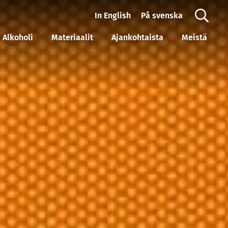
In English
På svenska
Alkoholi
Materiaalit
Ajankohtaista
Meistä