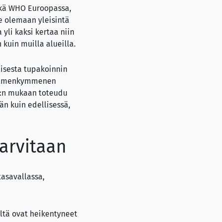
ekä WHO Euroopassa,
e olemaan yleisintä
yli kaksi kertaa niin
kuin muilla alueilla.
lisesta tupakoinnin
 kolmenkymmenen
O:n mukaan toteudu
n kuin edellisessä,
tarvitaan
asavallassa,
ältä ovat heikentyneet