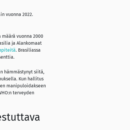
ain vuonna 2022.
va määrä vuonna 2000
asilia ja Alankomaat
piteitä
. Brasiliassa
enttia.
en hämmästynyt siitä,
uksella. Kun hallitus
uteen manipuloidakseen
 WHO:n terveyden
stuttava