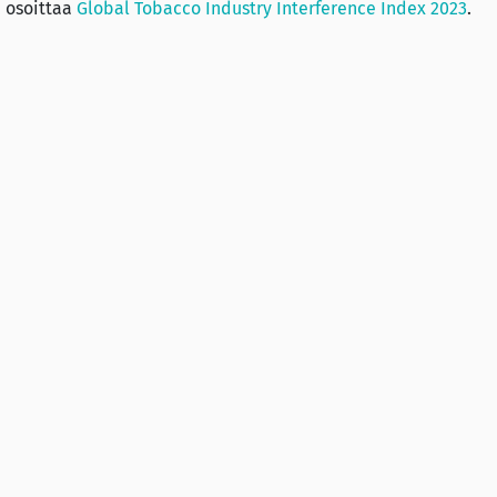
, osoittaa
Global Tobacco Industry Interference Index 2023
.
set osoittavat myös, että useimmissa maissa 13–15-vuotiaat l
otteita.
ttoman päivän 2024 teema on Protect the children from tob
uojeleminen tupakkateollisuuden vaikuttamistyöltä.
port on trends in prevalence of tobacco use 2000–2030
(pdf)
o use declines despite tobacco industry efforts to jeopardize
Lisää sivuillamme:
kostolta kannanotto
WHO: Joka viides aikuinen y
sesta sydän- ja
nikotiiniriippuvainen