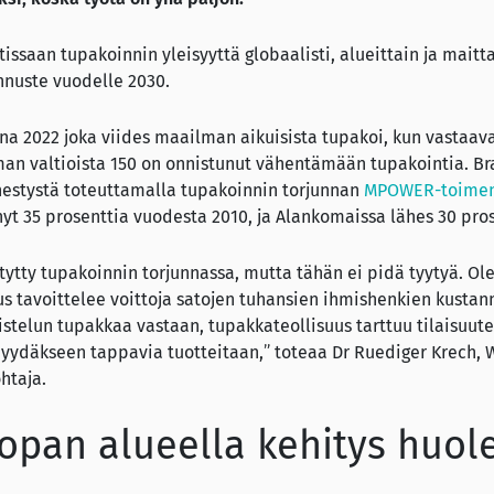
issaan tupakoinnin yleisyyttä globaalisti, alueittain ja maitt
ennuste vuodelle 2030.
a 2022 joka viides maailman aikuisista tupakoi, kun vastaa
man valtioista 150 on onnistunut vähentämään tupakointia. Br
estystä toteuttamalla tupakoinnin torjunnan
MPOWER-toimen
yt 35 prosenttia vuodesta 2010, ja Alankomaissa lähes 30 pros
tytty tupakoinnin torjunnassa, mutta tähän ei pidä tyytyä. Ol
s tavoittelee voittoja satojen tuhansien ihmishenkien kustann
istelun tupakkaa vastaan, tupakkateollisuus tarttuu tilaisu
 myydäkseen tappavia tuotteitaan,” toteaa Dr Ruediger Krech,
htaja.
pan alueella kehitys huole