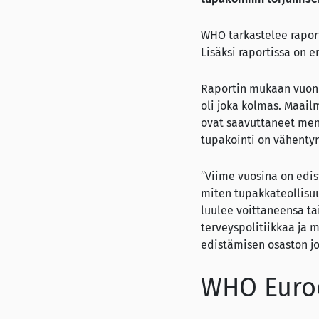
WHO tarkastelee raport
Lisäksi raportissa on 
Raportin mukaan vuonn
oli joka kolmas. Maail
ovat saavuttaneet men
tupakointi on vähentyn
”Viime vuosina on edis
miten tupakkateollisuu
luulee voittaneensa ta
terveyspolitiikkaa ja
edistämisen osaston jo
WHO Euroo