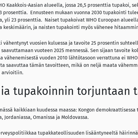
O Kaakkois-Aasian alueella, jossa 26,5 prosenttia tupakoi, s
,3 prosenttia. Ennusteen mukaan vuonna 2030 tupakointi tule
 yli 23 prosenttia. Naiset tupakoivat WHO Euroopan alueella 
 keskimäärin, ja naisten tupakointi myös vähenee hitaammin 
ti vähentynyt vuosien kuluessa ja tavoite 25 prosentin suhteel
n saavuttamaan vuoteen 2025 mennessä. Sen sijaan tavoite
sta vähenemisestä vuoden 2010 lähtötasoon verrattuna ei WH
aata saavuttaa tämän tavoitteen, mikä on neljä maata vähemmä
arvioitiin.
mia tupakoinnin torjuntaan 
ymässä kaikkiaan kuudessa maassa: Kongon demokraattisessa t
a, Jordaniassa, Omanissa ja Moldovassa.
erveyspolitiikkaa tupakkateollisuuden lisääntyneeltä häirinn