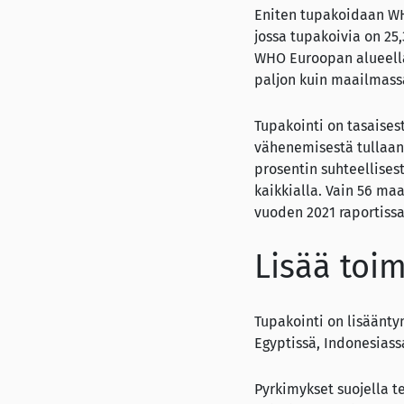
Eniten tupakoidaan WH
jossa tupakoivia on 25
WHO Euroopan alueella,
paljon kuin maailmassa
Tupakointi on tasaises
vähenemisestä tullaa
prosentin suhteellise
kaikkialla. Vain 56 m
vuoden 2021 raportissa 
Lisää toi
Tupakointi on lisäänt
Egyptissä, Indonesiass
Pyrkimykset suojella t