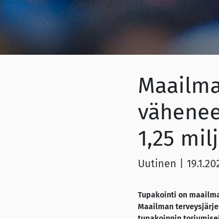
Maailma
vähenee 
1,25 mil
Uutinen
|
19.1.20
Tupakointi on maailma
Maailman terveysjärje
tupakoinnin torjumisek