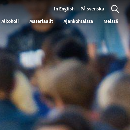
In English
På svenska
Alkoholi
Materiaalit
Ajankohtaista
Meistä