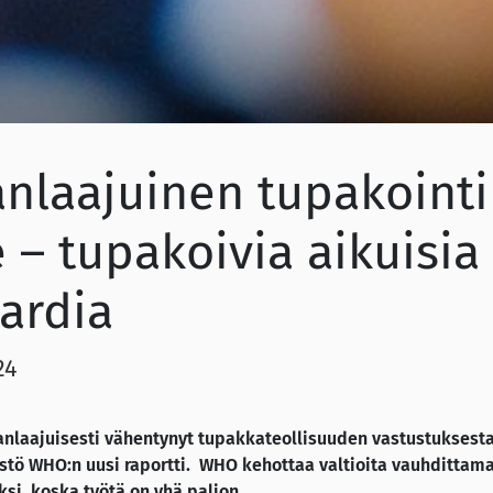
nlaajuinen tupakointi
– tupakoivia aikuisia 
jardia
24
nlaajuisesti vähentynyt tupakkateollisuuden vastustuksesta
stö WHO:n uusi raportti. WHO kehottaa valtioita vauhdittam
si, koska työtä on yhä paljon.