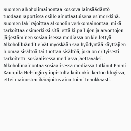
Suomen alkoholimainontaa koskeva lainsäädäntö
tuodaan raportissa esille ainutlaatuisena esimerkkinä.
Suomen laki rajoittaa alkoholin verkkomainontaa, mikä
tarkoittaa esimerkiksi sitä, että kilpailujen ja arvontojen
järjestäminen sosiaalisessa mediassa on kiellettyä.
Alkoholibrändit eivät myöskään saa hyödyntää käyttäjien
luomaa sisältöä tai tuottaa sisältöä, joka on erityisesti
tarkoitettu sosiaalisessa mediassa jaettavaksi.
Alkoholimainontaa sosiaalisessa mediassa tutkinut Emmi
Kauppila Helsingin yliopistolta kuitenkin kertoo blogissa,
ettei mainosten ikärajoitus aina toimi tehokkaasti.
Tutkijat ovat ehdottaneet esimerkiksi tupakkasopimuksen
kaltaista sitovaa kansainvälistä sopimusta koskemaan
alkoholia sekä kansainvälisen alkoholimarkkinoinnin
säännöstön kehittämistä.
Lähteet