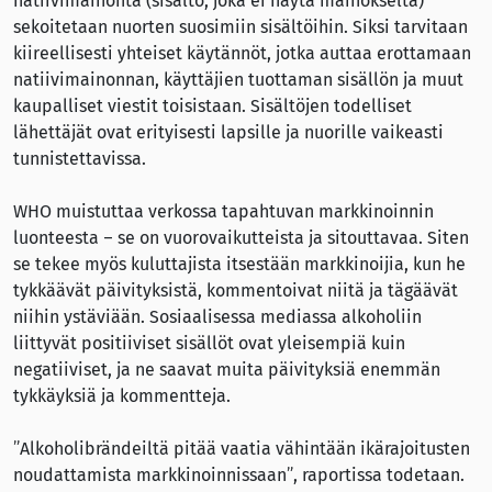
natiivimainonta (sisältö, joka ei näytä mainokselta)
sekoitetaan nuorten suosimiin sisältöihin. Siksi tarvitaan
kiireellisesti yhteiset käytännöt, jotka auttaa erottamaan
natiivimainonnan, käyttäjien tuottaman sisällön ja muut
kaupalliset viestit toisistaan. Sisältöjen todelliset
lähettäjät ovat erityisesti lapsille ja nuorille vaikeasti
tunnistettavissa.
WHO muistuttaa verkossa tapahtuvan markkinoinnin
luonteesta – se on vuorovaikutteista ja sitouttavaa. Siten
se tekee myös kuluttajista itsestään markkinoijia, kun he
tykkäävät päivityksistä, kommentoivat niitä ja tägäävät
niihin ystäviään. Sosiaalisessa mediassa alkoholiin
liittyvät positiiviset sisällöt ovat yleisempiä kuin
negatiiviset, ja ne saavat muita päivityksiä enemmän
tykkäyksiä ja kommentteja.
”Alkoholibrändeiltä pitää vaatia vähintään ikärajoitusten
noudattamista markkinoinnissaan”, raportissa todetaan.