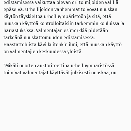
edistämisessä vaikuttaa olevan eri toimijoiden välillä
epäselvä. Urheilijoiden vanhemmat toivovat nuuskan
käytön täyskieltoa urheiluympäristöön ja sitä, että
nuuskan käyttöä kontrolloitaisiin tarkemmin kouluissa ja
harrastuksissa. Valmentajan esimerkkiä pidetään
tärkeänä nuuskattomuuden edistämisessä.
Haastatteluista kävi kuitenkin ilmi, että nuuskan käyttö
on valmentajien keskuudessa yleistä.
”Mikäli nuorten auktoriteettina urheiluympäristössä
toimivat valmentajat käyttävät julkisesti nuuskaa, on
haastavaa saada nuoret uskomaan, ettei nuuskan käyttö
sovi urheilulliseen elämäntapaan”, selvityksessä
todetaan.
Selvityksen otos ei ole yleistettävissä kaikkiin nuorten
urheiluseuroihin -ja joukkueisiin.
Lähteet