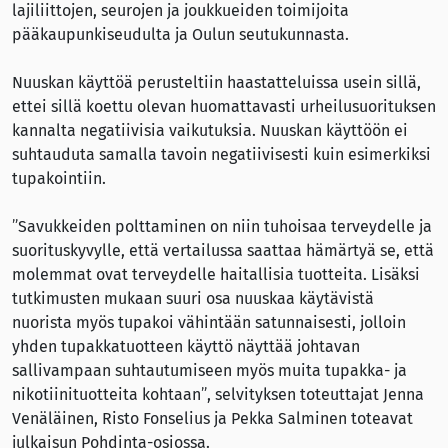
lajiliittojen, seurojen ja joukkueiden toimijoita
pääkaupunkiseudulta ja Oulun seutukunnasta.
Nuuskan käyttöä perusteltiin haastatteluissa usein sillä,
ettei sillä koettu olevan huomattavasti urheilusuorituksen
kannalta negatiivisia vaikutuksia. Nuuskan käyttöön ei
suhtauduta samalla tavoin negatiivisesti kuin esimerkiksi
tupakointiin.
”Savukkeiden polttaminen on niin tuhoisaa terveydelle ja
suorituskyvylle, että vertailussa saattaa hämärtyä se, että
molemmat ovat terveydelle haitallisia tuotteita. Lisäksi
tutkimusten mukaan suuri osa nuuskaa käytävistä
nuorista myös tupakoi vähintään satunnaisesti, jolloin
yhden tupakkatuotteen käyttö näyttää johtavan
sallivampaan suhtautumiseen myös muita tupakka- ja
nikotiinituotteita kohtaan”, selvityksen toteuttajat Jenna
Venäläinen, Risto Fonselius ja Pekka Salminen toteavat
julkaisun Pohdinta-osiossa.