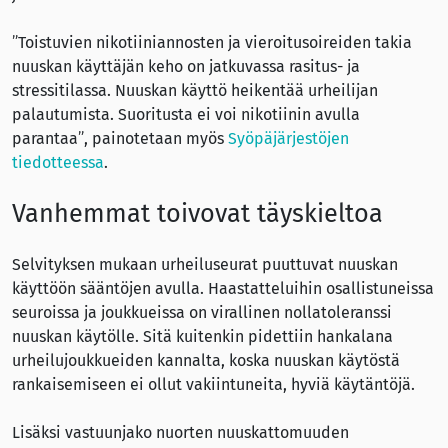
”Toistuvien nikotiiniannosten ja vieroitusoireiden takia
nuuskan käyttäjän keho on jatkuvassa rasitus- ja
stressitilassa. Nuuskan käyttö heikentää urheilijan
palautumista. Suoritusta ei voi nikotiinin avulla
parantaa”, painotetaan myös
Syöpäjärjestöjen
tiedotteessa
.
Vanhemmat toivovat täyskieltoa
Selvityksen mukaan urheiluseurat puuttuvat nuuskan
käyttöön sääntöjen avulla. Haastatteluihin osallistuneissa
seuroissa ja joukkueissa on virallinen nollatoleranssi
nuuskan käytölle. Sitä kuitenkin pidettiin hankalana
urheilujoukkueiden kannalta, koska nuuskan käytöstä
rankaisemiseen ei ollut vakiintuneita, hyviä käytäntöjä.
Lisäksi vastuunjako nuorten nuuskattomuuden