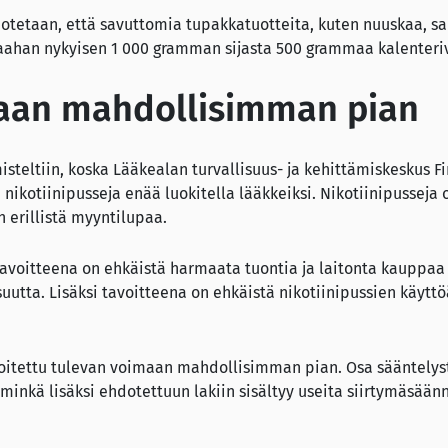
dotetaan, että savuttomia tupakkatuotteita, kuten nuuskaa, sa
ahan nykyisen 1 000 gramman sijasta 500 grammaa kalenteri
aan mahdollisimman pian
isteltiin, koska Lääkealan turvallisuus- ja kehittämiskeskus F
 nikotiinipusseja enää luokitella lääkkeiksi. Nikotiinipusseja o
erillistä myyntilupaa.
tavoitteena on ehkäistä harmaata tuontia ja laitonta kauppaa 
isuutta. Lisäksi tavoitteena on ehkäistä nikotiinipussien käytt
oitettu tulevan voimaan mahdollisimman pian. Osa sääntelystä
nkä lisäksi ehdotettuun lakiin sisältyy useita siirtymäsäänn