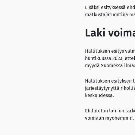
Lisäksi esityksessä eh
matkustajatuontina ma
Laki voim
Hallituksen esitys valm
huhtikuussa 2023, ettei
myydä Suomessa ilman 
Hallituksen esityksen 
järjestäytynyttä rikoll
keskuudessa.
Ehdotetun lain on tark
voimaan myöhemmin, mi
Lausuntopyyntö