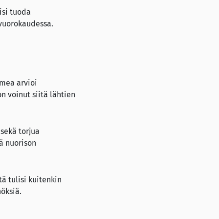
isi tuoda
vuorokaudessa.
imea arvioi
n voinut siitä lähtien
sekä torjua
öä nuorison
 tulisi kuitenkin
öksiä.