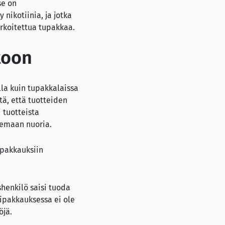
se on
 nikotiinia, ja jotka
arkoitettua tupakkaa.
toon
lla kuin tupakkalaissa
tä, että tuotteiden
 tuotteista
lemaan nuoria.
 pakkauksiin
shenkilö saisi tuoda
ipakkauksessa ei ole
öjä.