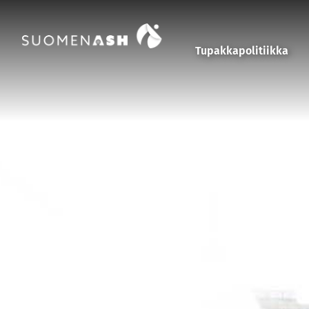
Siirry sisältöön
Tupakkapolitiikka