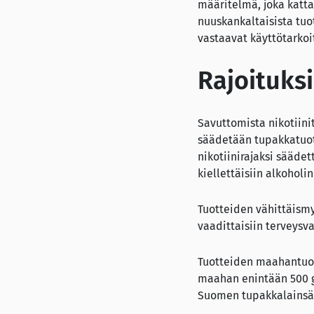
määritelmä, joka kattai
nuuskankaltaisista tuot
vastaavat käyttötarkoi
Rajoituks
Savuttomista nikotiini
säädetään tupakkatuott
nikotiinirajaksi säädet
kiellettäisiin alkohol
Tuotteiden vähittäismyy
vaadittaisiin terveysv
Tuotteiden maahantuonni
maahan enintään 500 g
Suomen tupakkalainsää