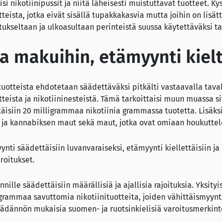
si nikotiinipussit ja niitä läheisesti muistuttavat tuotteet. Ky
teista, jotka eivät sisällä tupakkakasvia mutta joihin on lisätty
tukseltaan ja ulkoasultaan perinteistä suussa käytettäväksi t
ia makuihin, etämyynti kiel
tuotteista ehdotetaan säädettäväksi pitkälti vastaavalla tava
eista ja nikotiininesteistä. Tämä tarkoittaisi muun muassa si
täisiin 20 milligrammaa nikotiinia grammassa tuotetta. Lisäksi
in ja kannabiksen maut sekä maut, jotka ovat omiaan houkutte
nti säädettäisiin luvanvaraiseksi, etämyynti kiellettäisiin ja
aroitukset.
lle säädettäisiin määrällisiä ja ajallisia rajoituksia. Yksityi
rammaa savuttomia nikotiinituotteita, joiden vähittäismyynt
dännön mukaisia suomen- ja ruotsinkielisiä varoitusmerkint