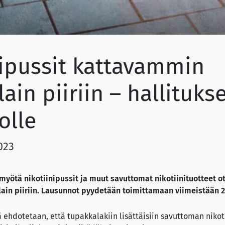
nipussit kattavammin
ain piiriin – hallituks
olle
023
myötä nikotiinipussit ja muut savuttomat nikotiinituotteet ot
in piiriin.
Lausunnot pyydetään toimittamaan viimeistään 24
ä ehdotetaan, että tupakkalakiin lisättäisiin savuttoman nikot