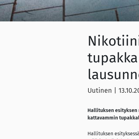
Nikotii
tupakkal
lausunn
Uutinen
|
13.10.2
Hallituksen esityksen 
kattavammin tupakkala
Hallituksen esityksess