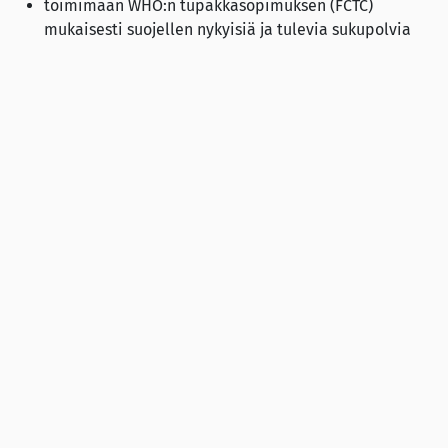
toimimaan WHO:n tupakkasopimuksen (FCTC)
mukaisesti suojellen nykyisiä ja tulevia sukupolvia
tupakan kulutukselta ja ympäristön tupakansavulle
altistumiselta.
Lähde
THL (2020):
Tupakkatuotteiden veronkorotus vähentää
terveyseroja
(pdf)
Lisää sivuillamme:
Ranska harkitsee tupakkaveron vuosittaisia
korotuksia tupakoinnin hillitsemiseksi
Analyysi: BAT Kenian verolaskelmissa
ristiriitaisuuksia