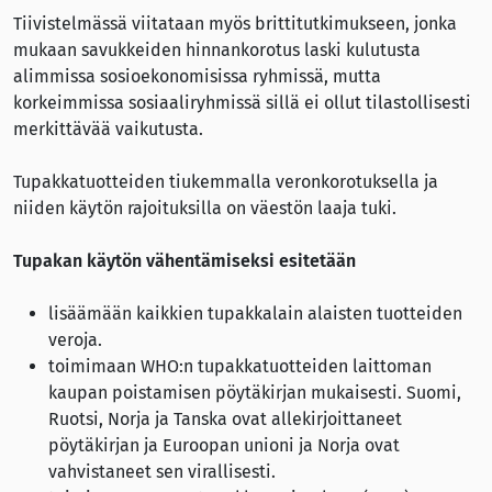
Tiivistelmässä viitataan myös brittitutkimukseen, jonka
mukaan savukkeiden hinnankorotus laski kulutusta
alimmissa sosioekonomisissa ryhmissä, mutta
korkeimmissa sosiaaliryhmissä sillä ei ollut tilastollisesti
merkittävää vaikutusta.
Tupakkatuotteiden tiukemmalla veronkorotuksella ja
niiden käytön rajoituksilla on väestön laaja tuki.
Tupakan käytön vähentämiseksi esitetään
lisäämään kaikkien tupakkalain alaisten tuotteiden
veroja.
toimimaan WHO:n tupakkatuotteiden laittoman
kaupan poistamisen pöytäkirjan mukaisesti. Suomi,
Ruotsi, Norja ja Tanska ovat allekirjoittaneet
pöytäkirjan ja Euroopan unioni ja Norja ovat
vahvistaneet sen virallisesti.