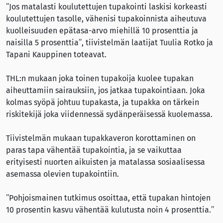
”Jos matalasti koulutettujen tupakointi laskisi korkeasti
koulutettujen tasolle, vähenisi tupakoinnista aiheutuva
kuolleisuuden epätasa-arvo miehillä 10 prosenttia ja
naisilla 5 prosenttia”, tiivistelmän laatijat Tuulia Rotko ja
Tapani Kauppinen toteavat.
THL:n mukaan joka toinen tupakoija kuolee tupakan
aiheuttamiin sairauksiin, jos jatkaa tupakointiaan. Joka
kolmas syöpä johtuu tupakasta, ja tupakka on tärkein
riskitekijä joka viidennessä sydänperäisessä kuolemassa.
Tiivistelmän mukaan tupakkaveron korottaminen on
paras tapa vähentää tupakointia, ja se vaikuttaa
erityisesti nuorten aikuisten ja matalassa sosiaalisessa
asemassa olevien tupakointiin.
”Pohjoismainen tutkimus osoittaa, että tupakan hintojen
10 prosentin kasvu vähentää kulutusta noin 4 prosenttia.”