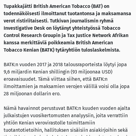
Tupakkajätti British American Tobacco (BAT) on
todennäköisesti ilmoittanut tuotantonsa ja maksamansa
verot ristiriitaisesti. Tutkivan journalismin ryhmä
Investigative Desk on löytänyt yhteistyössä Tobacco
Control Research Groupin ja Tax Justice Network Afrikan
kanssa merkittäviä poikkeamia British American
Tobacco Kenian (BATK) tytäryhtiön tuloslaskelmista.
BATK:n vuoden 2017 ja 2018 talousraporteista löytyi jopa
9,6 miljardin Kenian shillingin (93 miljoonaa USD)
eroavaisuudet. Tämä viittaa siihen, että BATK:n
ilmoittamien ja maksamien verojen välillä voisi olla jopa
28 miljoonan dollarin ero.
Nämä havainnot perustuvat BATK:n kuuden vuoden ajalta
julkaistujen vuosikertomusten analyysiin, joita verrattiin
yhtiön Kenian verovirastolle toimittamiin
tuotantotietoihin, hallituksen sisäisiin asiakirjoihin sekä