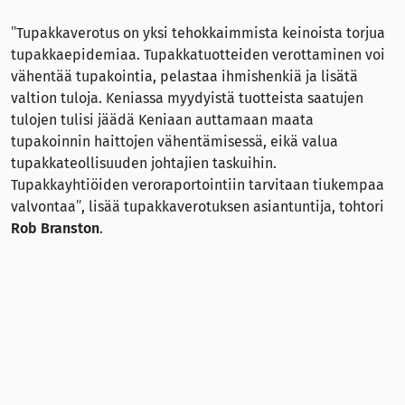
”Tupakkaverotus on yksi tehokkaimmista keinoista torjua
tupakkaepidemiaa. Tupakkatuotteiden verottaminen voi
vähentää tupakointia, pelastaa ihmishenkiä ja lisätä
valtion tuloja. Keniassa myydyistä tuotteista saatujen
tulojen tulisi jäädä Keniaan auttamaan maata
tupakoinnin haittojen vähentämisessä, eikä valua
tupakkateollisuuden johtajien taskuihin.
Tupakkayhtiöiden veroraportointiin tarvitaan tiukempaa
valvontaa”, lisää tupakkaverotuksen asiantuntija, tohtori
Rob Branston
.
Lähde
University of Bath (12.2.2025):
Missing Millions – A cross-
examination of British American Tobacco Kenya’s tax bill
Lisää sivuillamme: