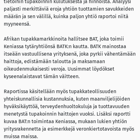
tietoihin tupakoinnin kulutuksesta ja hinnoista. Analyysi
paljasti merkittäviä eroja yhtiön tuottamien savukkeiden
määrän ja sen välillä, kuinka paljon yhtiö raportoi niitä
myyneensä.
Afrikan tupakkamarkkinoita hallitsee BAT, joka toimii
Keniassa tytäryhtiönsä BATK:n kautta. BATK mainostaa
itseään vastuullisena yrityksenä, joka pyrkii vähentämään
haittoja, edistämään taloutta ja maksamaan
oikeudenmukaisesti veroja. Uusimmat löydökset
kyseenalaistavat tämän väitteen.
Raportissa käsitellään myös tupakkateollisuuden
yhteiskunnallisia kustannuksia, kuten maanviljelijöiden
hyväksikäyttöä, terveydenhuoltokuluja ja tuottavuuden
menetystä tupakoinnin haittojen vuoksi. Lisäksi raportti
kuvaa BAT:n toimintaa Keniassa, mukaan lukien yhtiön
yritysrakennetta ja esimerkkejä veronkiertotavoista myös
muissa maissa.