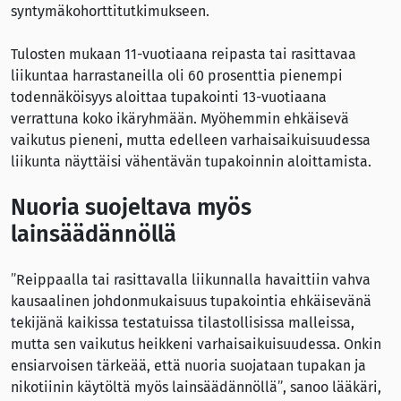
syntymäkohorttitutkimukseen.
Tulosten mukaan 11-vuotiaana reipasta tai rasittavaa
liikuntaa harrastaneilla oli 60 prosenttia pienempi
todennäköisyys aloittaa tupakointi 13-vuotiaana
verrattuna koko ikäryhmään. Myöhemmin ehkäisevä
vaikutus pieneni, mutta edelleen varhaisaikuisuudessa
liikunta näyttäisi vähentävän tupakoinnin aloittamista.
Nuoria suojeltava myös
lainsäädännöllä
”Reippaalla tai rasittavalla liikunnalla havaittiin vahva
kausaalinen johdonmukaisuus tupakointia ehkäisevänä
tekijänä kaikissa testatuissa tilastollisissa malleissa,
mutta sen vaikutus heikkeni varhaisaikuisuudessa. Onkin
ensiarvoisen tärkeää, että nuoria suojataan tupakan ja
nikotiinin käytöltä myös lainsäädännöllä”, sanoo lääkäri,