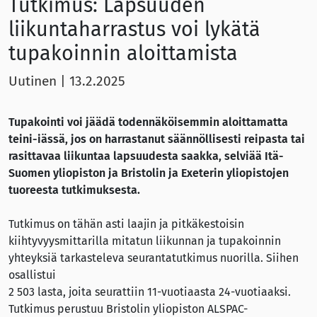
Tutkimus: Lapsuuden
liikuntaharrastus voi lykätä
tupakoinnin aloittamista
Uutinen
|
13.2.2025
Tupakointi voi jäädä todennäköisemmin aloittamatta
teini-iässä, jos on harrastanut säännöllisesti reipasta tai
rasittavaa liikuntaa lapsuudesta saakka, selviää
Itä-
Suomen yliopiston ja Bristolin ja Exeterin yliopistojen
tuoreesta tutkimuksesta.
Tutkimus on tähän asti laajin ja pitkäkestoisin
kiihtyvyysmittarilla mitatun liikunnan ja tupakoinnin
yhteyksiä tarkasteleva seurantatutkimus nuorilla. Siihen
osallistui
2 503 lasta, joita seurattiin 11-vuotiaasta 24-vuotiaaksi.
Tutkimus perustuu Bristolin yliopiston ALSPAC-