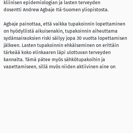
kliinisen epidemiologian ja lasten terveyden
dosentti Andrew Agbaje Itä-Suomen yliopistosta.
Agbaje painottaa, että vaikka tupakoinnin lopettaminen
on hyödyllistä aikuisenakin, tupakoinnin aiheuttama
sydänsairauksien riski säilyy jopa 30 vuotta lopettamisen
jälkeen. Lasten tupakoinnin ehkäiseminen on erittäin
tärkeää koko elinkaaren läpi ulottuvan terveyden
kannalta. Tämä pätee myös sähkötupakoihin ja
vapettamiseen, sillä myös niiden aktiivinen aine on
nikotiini.
Tulokset julkaistiin Journal of Behaviour Research and
Therapy -lehdessä.
Lähde:
Itä-Suomen yliopisto (11.2.2025):
Lapsuudessa harrastettu
reipas tai rasittava liikunta voi lykätä tupakoinnin
aloittamista