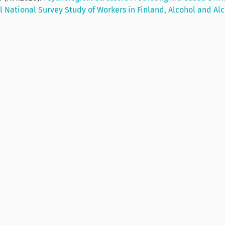
al National Survey Study of Workers in Finland, Alcohol and Al
Lisää sivuillamme:
navirus
Alkoholi aiheutti työnantajill
vähintään 500 miljoonan eur
menetykset
Alkoholi vie Suomessa 37 000
vuosittain