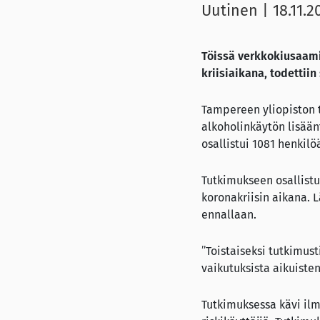
Uutinen
|
18.11.2
Töissä verkkokiusaami
kriisiaikana, todetti
Tampereen yliopiston t
alkoholinkäytön lisään
osallistui 1081 henkilö
Tutkimukseen osallistu
koronakriisin aikana. 
ennallaan.
”Toistaiseksi tutkimust
vaikutuksista aikuisten
Tutkimuksessa kävi ilmi