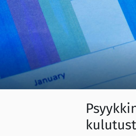
Psyykki
kulutust