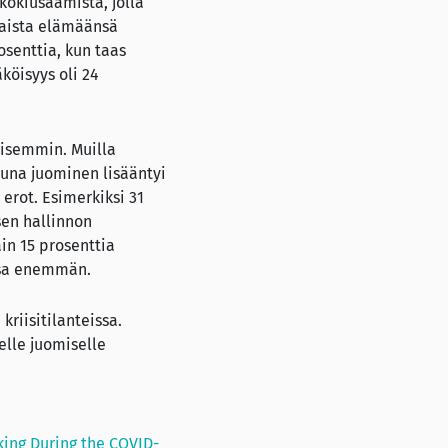
kokiusaamista, jolla
taista elämäänsä
osenttia, kun taas
köisyys oli 24
öisemmin. Muilla
tuna juominen lisääntyi
 erot. Esimerkiksi 31
isen hallinnon
in 15 prosenttia
ensa enemmän.
riisitilanteissa.
elle juomiselle
king During the COVID-