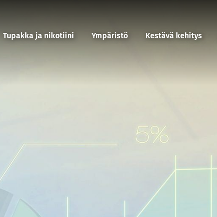
Tupakka ja nikotiini
Ympäristö
Kestävä kehitys