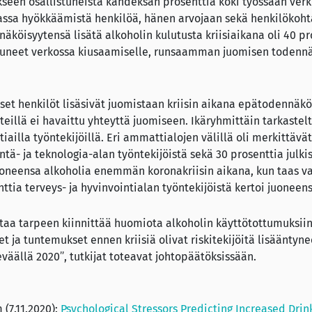
ukseen osallistuneista kahdeksan prosenttia koki työssään verk
assa hyökkäämistä henkilöä, hänen arvojaan sekä henkilökoh
äköisyytensä lisätä alkoholin kulutusta kriisiaikana oli 40 pr
tistuneet verkossa kiusaamiselle, runsaamman juomisen todennä
set henkilöt lisäsivät juomistaan kriisin aikana epätodennäk
teillä ei havaittu yhteyttä juomiseen. Ikäryhmittäin tarkastel
iailla työntekijöillä. Eri ammattialojen välillä oli merkittävät
tintä- ja teknologia-alan työntekijöistä sekä 30 prosenttia julk
juoneensa alkoholia enemmän koronakriisin aikana, kun taas va
nttia terveys- ja hyvinvointialan työntekijöistä kertoi juone
a tarpeen kiinnittää huomiota alkoholin käyttötottumuksiin k
 ja tuntemukset ennen kriisiä olivat riskitekijöitä lisääntyne
väällä 2020”, tutkijat toteavat johtopäätöksissään.
 (7.11.2020):
Psychological Stressors Predicting Increased Drin