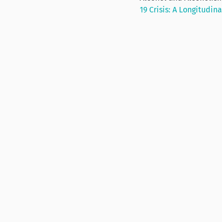
19 Crisis: A Longitudin
Tupakointi ja koro
Alkoholinkulutus