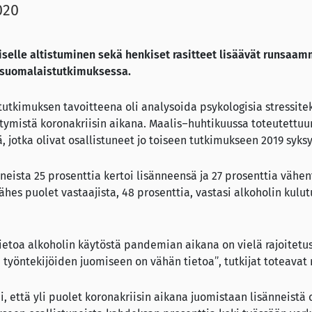
020
selle altistuminen sekä henkiset rasitteet lisäävät runsaam
in suomalaistutkimuksessa.
utkimuksen tavoitteena oli analysoida psykologisia stressiteki
tymistä koronakriisin aikana. Maalis–huhtikuussa toteutettu
ä, jotka olivat osallistuneet jo toiseen tutkimukseen 2019 syksy
neista 25 prosenttia kertoi lisänneensä ja 27 prosenttia väh
Lähes puolet vastaajista, 48 prosenttia, vastasi alkoholin kul
ietoa alkoholin käytöstä pandemian aikana on vielä rajoitetusti
 työntekijöiden juomiseen on vähän tietoa”, tutkijat toteavat 
, että yli puolet koronakriisin aikana juomistaan lisänneistä 