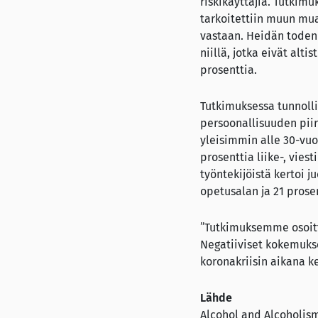
riskikäyttäjiä. Tutkim
tarkoitettiin muun mu
vastaan. Heidän todenn
niillä, jotka eivät al
prosenttia.
Tutkimuksessa tunnolli
persoonallisuuden piir
yleisimmin alle 30-vuot
prosenttia liike-, vies
työntekijöistä kertoi 
opetusalan ja 21 prose
”Tutkimuksemme osoitta
Negatiiviset kokemukset
koronakriisin aikana ke
Lähde
Alcohol and Alcoholism