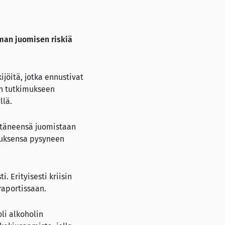
man juomisen riskiä
jöitä, jotka ennustivat
un tutkimukseen
llä.
entäneensä juomistaan
utuksensa pysyneen
. Erityisesti kriisin
raportissaan.
oli alkoholin