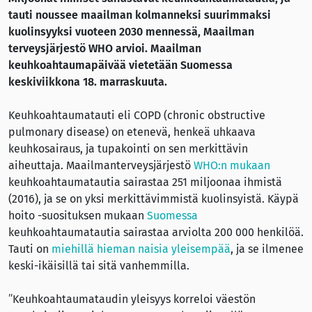
tauti noussee maailman kolmanneksi suurimmaksi
kuolinsyyksi vuoteen 2030 mennessä, Maailman
terveysjärjestö WHO arvioi. Maailman
keuhkoahtaumapäivää vietetään Suomessa
keskiviikkona 18. marraskuuta.
Keuhkoahtaumatauti eli COPD (chronic obstructive
pulmonary disease) on etenevä, henkeä uhkaava
keuhkosairaus, ja tupakointi on sen merkittävin
aiheuttaja. Maailmanterveysjärjestö
WHO:n mukaan
keuhkoahtaumatautia sairastaa 251 miljoonaa ihmistä
(2016), ja se on yksi merkittävimmistä kuolinsyistä. Käypä
hoito -suosituksen mukaan
Suomessa
keuhkoahtaumatautia sairastaa arviolta 200 000 henkilöä.
Tauti on
miehillä hieman naisia yleisempää
, ja se ilmenee
keski-ikäisillä tai sitä vanhemmilla.
”Keuhkoahtaumataudin yleisyys korreloi väestön