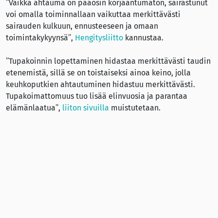
”Vaikka ahtauma on pääosin korjaantumaton, sairastunut
voi omalla toiminnallaan vaikuttaa merkittävästi
sairauden kulkuun, ennusteeseen ja omaan
toimintakykyynsä”,
Hengitysliitto
kannustaa.
”Tupakoinnin lopettaminen hidastaa merkittävästi taudin
etenemistä, sillä se on toistaiseksi ainoa keino, jolla
keuhkoputkien ahtautuminen hidastuu merkittävästi.
Tupakoimattomuus tuo lisää elinvuosia ja parantaa
elämänlaatua”,
liiton sivuilla
muistutetaan.
Terveyskirjaston
mukaan valtaosa, 90 prosenttia,
keuhkoahtauman aiheuttamista kuolemista tapahtuu
matalan ja keskitulotason maissa, joissa ei ole
käytettävissä tai ei aina toteuteta tehokkaita
ennaltaehkäisy- ja torjuntastrategioita.
Keuhkoahtaumatauti lukuina