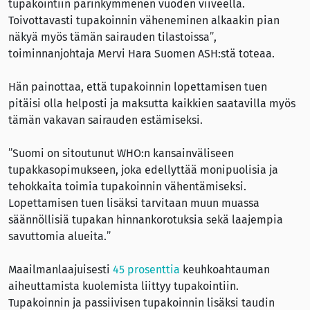
tupakointiin parinkymmenen vuoden viiveellä.
Toivottavasti tupakoinnin väheneminen alkaakin pian
näkyä myös tämän sairauden tilastoissa”,
toiminnanjohtaja Mervi Hara Suomen ASH:stä toteaa.
Hän painottaa, että tupakoinnin lopettamisen tuen
pitäisi olla helposti ja maksutta kaikkien saatavilla myös
tämän vakavan sairauden estämiseksi.
”Suomi on sitoutunut WHO:n kansainväliseen
tupakkasopimukseen, joka edellyttää monipuolisia ja
tehokkaita toimia tupakoinnin vähentämiseksi.
Lopettamisen tuen lisäksi tarvitaan muun muassa
säännöllisiä tupakan hinnankorotuksia sekä laajempia
savuttomia alueita.”
Maailmanlaajuisesti
45 prosenttia
keuhkoahtauman
aiheuttamista kuolemista liittyy tupakointiin.
Tupakoinnin ja passiivisen tupakoinnin lisäksi taudin