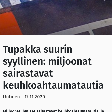
Tupakka suurin
syyllinen: miljoonat
sairastavat
keuhkoahtaumatautia
Uutinen
|
17.11.2020
Miljoonat ihmiset sairastavat keuhkoahtaumatautia, ja