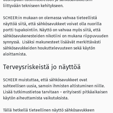
liittyvään tekniseen kehitykseen.
SCHEER:in mukaan on olemassa vahvaa tieteellistä
näyttöä siitä, että sähkösavukkeet voivat olla nuorilla
portti tupakointiin. Näyttö on vahvaa myös siitä, että
sähkösavukenesteiden nikotiini on mukana riippuvuuden
synnyssä. Lisäksi makunesteet lisäävät merkittävästi
sähkösavukkeiden houkuttelevuuteen sekä käytön
aloittamista.
Terveysriskeistä jo näyttöä
SCHEER muistuttaa, että sähkösavukkeet ovat
suhteellisen uusia, samoin ihmisten altistuminen niille.
Lisää tutkimustietoa tarvitaan – erityisesti pitkäaikaisen
käytön aiheuttamista vaikutuksista.
Tällä hetkellä tieteellinen näyttö sähkösavukkeen