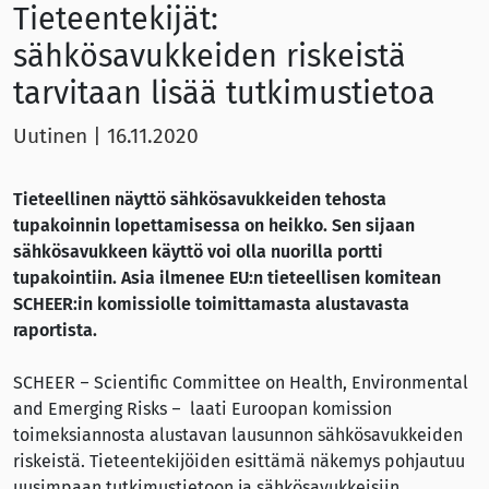
Tieteentekijät:
sähkösavukkeiden riskeistä
tarvitaan lisää tutkimustietoa
Uutinen
|
16.11.2020
Tieteellinen näyttö sähkösavukkeiden tehosta
tupakoinnin lopettamisessa on heikko. Sen sijaan
sähkösavukkeen käyttö voi olla nuorilla portti
tupakointiin. Asia ilmenee EU:n tieteellisen komitean
SCHEER:in komissiolle toimittamasta alustavasta
raportista.
SCHEER – Scientific Committee on Health, Environmental
and Emerging Risks – laati Euroopan komission
toimeksiannosta alustavan lausunnon sähkösavukkeiden
riskeistä. Tieteentekijöiden esittämä näkemys pohjautuu
uusimpaan tutkimustietoon ja sähkösavukkeisiin