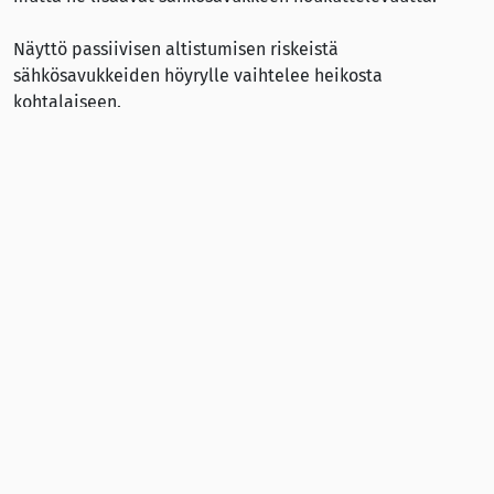
Näyttö passiivisen altistumisen riskeistä
sähkösavukkeiden höyrylle vaihtelee heikosta
kohtalaiseen.
Tieteellisen komitean näkemykset edustavat komitean
jäseninä olevien riippumattomien tieteentekijöiden
näkemystä eivätkä ne välttämättä kuvasta Euroopan
komission kantaa.
Lähde
SCHEER (2020):
Preliminary Opinion on electronic
cigarettes.
(pdf)
Lisää sivuillamme: