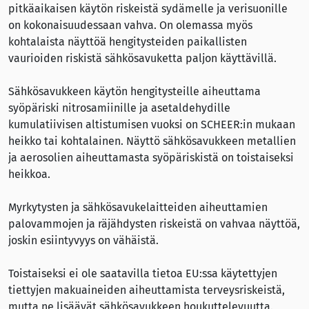
pitkäaikaisen käytön riskeistä sydämelle ja verisuonille
on kokonaisuudessaan vahva. On olemassa myös
kohtalaista näyttöä hengitysteiden paikallisten
vaurioiden riskistä sähkösavuketta paljon käyttävillä.
Sähkösavukkeen käytön hengitysteille aiheuttama
syöpäriski nitrosamiinille ja asetaldehydille
kumulatiivisen altistumisen vuoksi on SCHEER:in mukaan
heikko tai kohtalainen. Näyttö sähkösavukkeen metallien
ja aerosolien aiheuttamasta syöpäriskistä on toistaiseksi
heikkoa.
Myrkytysten ja sähkösavukelaitteiden aiheuttamien
palovammojen ja räjähdysten riskeistä on vahvaa näyttöä,
joskin esiintyvyys on vähäistä.
Toistaiseksi ei ole saatavilla tietoa EU:ssa käytettyjen
tiettyjen makuaineiden aiheuttamista terveysriskeistä,
mutta ne lisäävät sähkösavukkeen houkuttelevuutta.