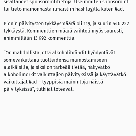
sisältäneet sponsorointitietoja. Useimmiten sponsorointi
tai tieto mainonnasta ilmaistiin hashtagillä kuten #ad.
Pienin päivitysten tykkäysmäärä oli 119, ja suurin 546 232
tykkäystä. Kommenttien määrä vaihteli myös suuresti,
enimmillään 13 992 kommenttia.
”On mahdollista, että alkoholibrändit hyödyntävät
somevaikuttajia tuotteidensa mainostamiseen
alaikäisille, ja siksi on tärkeää tietää, näkyvätkö
alkoholimerkit vaikuttajien päivityksissä ja käyttävätkö
vaikuttajat #ad – tyyppisiä mainintoja näissä
päivityksissä”, tutkijat toteavat.
He pitävät analyysin tuloksia huolestuttavina, koska
monet alaikäiset voivat altistua somevaikuttajien
alkoholipäivityksille, mikä voi johtaa juomisen
lisääntymiseen haavoittuvassa ikäryhmässä. Tutkijat
pitävät tärkeänä, että aihetta tutkitaan lisää, ja