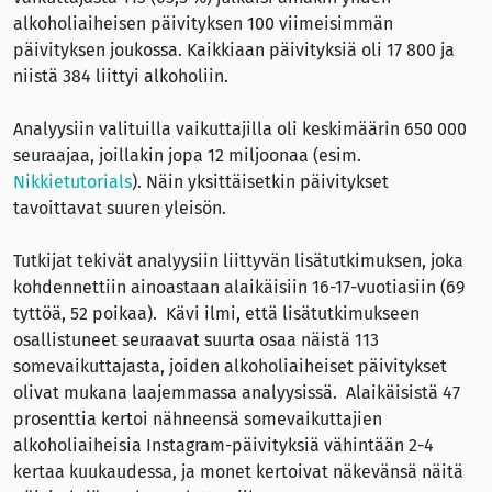
alkoholiaiheisen päivityksen 100 viimeisimmän
päivityksen joukossa. Kaikkiaan päivityksiä oli 17 800 ja
niistä 384 liittyi alkoholiin.
Analyysiin valituilla vaikuttajilla oli keskimäärin 650 000
seuraajaa, joillakin jopa 12 miljoonaa (esim.
Nikkietutorials
). Näin yksittäisetkin päivitykset
tavoittavat suuren yleisön.
Tutkijat tekivät analyysiin liittyvän lisätutkimuksen, joka
kohdennettiin ainoastaan alaikäisiin 16-17-vuotiasiin (69
tyttöä, 52 poikaa). Kävi ilmi, että lisätutkimukseen
osallistuneet seuraavat suurta osaa näistä 113
somevaikuttajasta, joiden alkoholiaiheiset päivitykset
olivat mukana laajemmassa analyysissä. Alaikäisistä 47
prosenttia kertoi nähneensä somevaikuttajien
alkoholiaiheisia Instagram-päivityksiä vähintään 2-4
kertaa kuukaudessa, ja monet kertoivat näkevänsä näitä