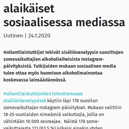
alaikäiset
sosiaalisessa mediassa
Uutinen
|
24.1.2020
Hollantilaistutkijat tekivät sisällönanalyysin suosittujen
somevaikuttajien alkoholiaiheisista Instagram-
päivityksistä. Tutkijoiden mukaan sosiaalinen media
tulee ottaa myös huomioon alkoholimainontaa
koskevassa lainsäädännössä.
Hollantilaistutkijoiden toteuttamassa
sisällön
öanalyysissä
käytiin läpi 178 suositun
somevaikuttajan Instagram-päivitykset. Mukaan valittiin
18-25-vuotiaiden nimeämiä vaikuttajia, joilla on
vähintään 10 000 seuraajaa. Näistä 178 some-
vaikuttajasta 113 (63,5 %) julkaisi ainakin yhden