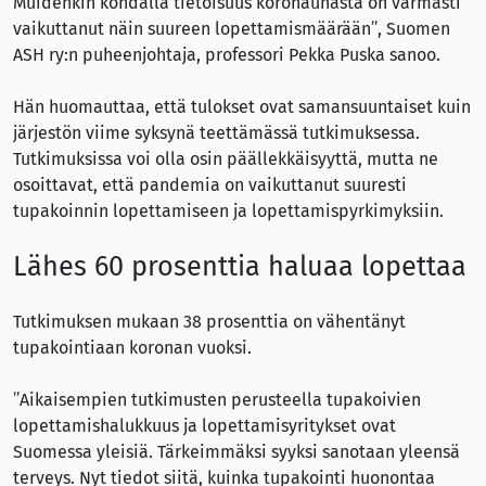
Muidenkin kohdalla tietoisuus koronauhasta on varmasti
vaikuttanut näin suureen lopettamismäärään”, Suomen
ASH ry:n puheenjohtaja, professori Pekka Puska sanoo.
Hän huomauttaa, että tulokset ovat samansuuntaiset kuin
järjestön viime syksynä teettämässä tutkimuksessa.
Tutkimuksissa voi olla osin päällekkäisyyttä, mutta ne
osoittavat, että pandemia on vaikuttanut suuresti
tupakoinnin lopettamiseen ja lopettamispyrkimyksiin.
Lähes 60 prosenttia haluaa lopettaa
Tutkimuksen mukaan 38 prosenttia on vähentänyt
tupakointiaan koronan vuoksi.
”Aikaisempien tutkimusten perusteella tupakoivien
lopettamishalukkuus ja lopettamisyritykset ovat
Suomessa yleisiä. Tärkeimmäksi syyksi sanotaan yleensä
terveys. Nyt tiedot siitä, kuinka tupakointi huonontaa