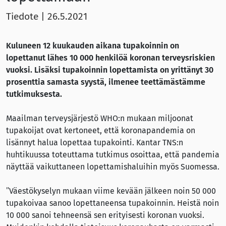
Tiedote
|
26.5.2021
Kuluneen 12 kuukauden aikana tupakoinnin on
lopettanut lähes 10 000 henkilöä koronan terveysriskien
vuoksi. Lisäksi tupakoinnin lopettamista on yrittänyt 30
prosenttia samasta syystä, ilmenee teettämästämme
tutkimuksesta.
Maailman terveysjärjestö WHO:n mukaan miljoonat
tupakoijat ovat kertoneet, että koronapandemia on
lisännyt halua lopettaa tupakointi. Kantar TNS:n
huhtikuussa toteuttama tutkimus osoittaa, että pandemia
näyttää vaikuttaneen lopettamishaluihin myös Suomessa.
”Väestökyselyn mukaan viime kevään jälkeen noin 50 000
tupakoivaa sanoo lopettaneensa tupakoinnin. Heistä noin
10 000 sanoi tehneensä sen erityisesti koronan vuoksi.