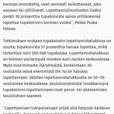
koronan ennustetta, ovat varmasti vaikuttaneet, joko
suoraan tai välillisesti. Lopettamisilmoitusten lisäksi
peräti 30 prosenttia tupakoivista sanoo yrittäneensä
lopettaa tupakoinnin koronan vuoksi”, Pekka Puska
toteaa.
Tutkimuksen mukaan tupakoinnin lopettamishalukkuus on
suurta: tupakoivista 57 prosenttia haluaa lopettaa, mikä
tarkoittaa noin 260 000 tupakoijaa. Lopettamishalukkuus
on hieman yleisempää miesten kuin naisten keskuudessa.
Myös nuorimmasta ikäryhmästä, korkeintaan 30-
vuotiaista selvä enemmistö (64 %) on halukas
lopettamaan. Vähiten lopettamishalukkuutta on 50–59-
vuotiaiden keskuudessa. Koulutusryhmistä innokkaimpia
tupakoinnin lopettamiseen ovat perus- tai akateemisen
koulutuksen saaneet.
”Lopettamisen tukipalvelujen pitää olla helposti kaikkien