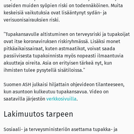
useiden muiden syöpien riski on todennäköinen. Muita
keskeisiä vaikutuksia ovat lisääntynyt sydän- ja
verisuonisairauksien riski.
”Tupakansavulle altistuminen on terveysriski ja tupakoijat
ovat itse koronaviruksen riskiryhmässä. Lisäksi monet
pitkäaikaissairaat, kuten astmaatikot, voivat saada
passiivisesta tupakoinnista myös nopeasti ilmaantuvia
akuutteja oireita. Asia on erityisen tärkeä nyt, kun
ihmisten tulee pysytellä sisätiloissa.”
Suomen ASH julkaisi hiljattain ohjevideon tilanteeseen,
kun asuntoon kulkeutuu tupakansavua. Video on
saatavilla järjestön
verkkosivuilla
.
Lakimuutos tarpeen
Sosiaali- ja terveysministeriön asettama tupakka- ja