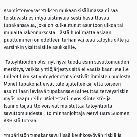
Asumisterveysasetuksen mukaan sisäilmassa ei saa
toistuvasti esiintyä aistinvaraisesti havaittavaa
tupakansavua, joka on kulkeutunut asuntoon ulkoa tai
muualta rakennuksesta. Tästä huolimatta asiaan
puuttuminen on edelleen turhan vaikeaa taloyhtiöille ja
varsinkin yksittäisille asukkaille.
”Taloyhtiöiden olisi nyt hyvä tuoda esiin savuttomuuden
merkitys, vaikka yhtiöjärjestys sitä ei vaatisikaan. Meille
tulleet lukuisat yhteydenotot viestivät ihmisten huolesta.
Monet tupakoijat eivät tule ajatelleeksi, että toiseen
asuintilaan leviävä tupakansavu aiheuttaa terveysriskin
myös naapureille. Mielestäni myös Kiinteistö- ja
Isännöitsijäliitto voisivat muistuttaa taloyhtiöitä
savuttomuudesta”, toiminnanjohtaja Mervi Hara Suomen
ASH:stä toteaa.
Ympäristön tupakansavu lisää keuhkosyövän riskiä ja