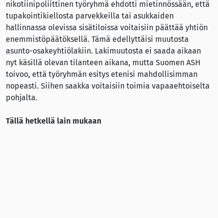
nikotiinipoliittinen työryhmä ehdotti mietinnössään, että
tupakointikiellosta parvekkeilla tai asukkaiden
hallinnassa olevissa sisätiloissa voitaisiin päättää yhtiön
enemmistöpäätöksellä. Tämä edellyttäisi muutosta
asunto-osakeyhtiölakiin. Lakimuutosta ei saada aikaan
nyt käsillä olevan tilanteen aikana, mutta Suomen ASH
toivoo, että työryhmän esitys etenisi mahdollisimman
nopeasti. Siihen saakka voitaisiin toimia vapaaehtoiselta
pohjalta.
Tällä hetkellä lain mukaan
• tupakointi on kielletty asunto-osakeyhtiön yhteisissä ja
yleisissä sisätiloissa.
• taloyhtiön yhtiöjärjestyksessä tupakointi on mahdollista
kieltää huoneiston parvekkeilla, ulkoalueilla tai
huoneistoissa. Yhtiöjärjestyksen muutos edellyttää
kaikkien osakkaiden suostumista.
• kunnan viranomainen voi määrätä tupakointikiellon, jos