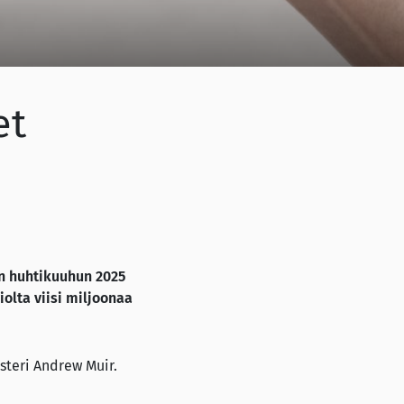
et
un huhtikuuhun 2025
olta viisi miljoonaa
steri Andrew Muir.