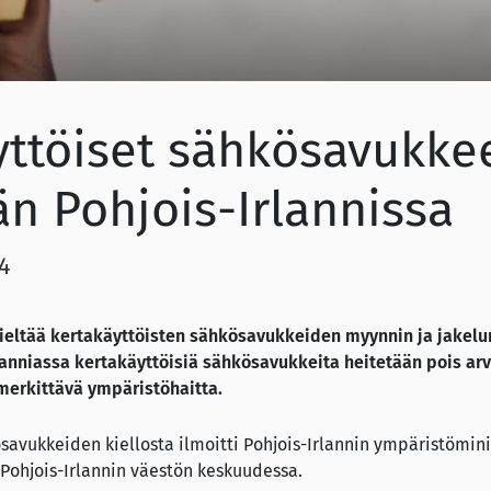
yttöiset sähkösavukke
än Pohjois-Irlannissa
4
 kieltää kertakäyttöisten sähkösavukkeiden myynnin ja jakel
nniassa kertakäyttöisiä sähkösavukkeita heitetään pois arvi
 merkittävä ympäristöhaitta.
savukkeiden kiellosta ilmoitti Pohjois-Irlannin ympäristömini
i Pohjois-Irlannin väestön keskuudessa.