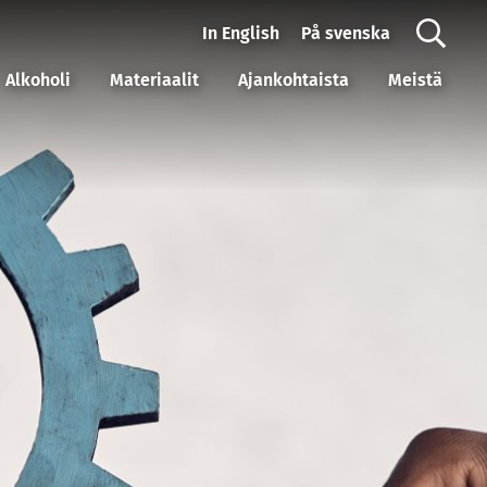
In English
På svenska
Alkoholi
Materiaalit
Ajankohtaista
Meistä