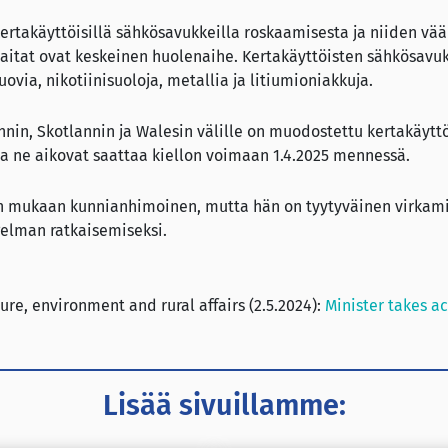
 kertakäyttöisillä sähkösavukkeilla roskaamisesta ja niiden vä
aitat ovat keskeinen huolenaihe. Kertakäyttöisten sähkösavu
via, nikotiinisuoloja, metallia ja litiumioniakkuja.
annin, Skotlannin ja Walesin välille on muodostettu kertakäytt
ja ne aikovat saattaa kiellon voimaan 1.4.2025 mennessä.
in mukaan kunnianhimoinen, mutta hän on tyytyväinen virkam
elman ratkaisemiseksi.
ure, environment and rural affairs (2.5.2024):
Minister takes ac
Lisää sivuillamme: