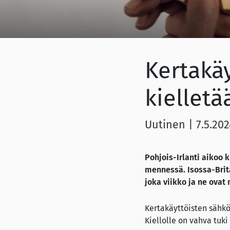
Kertakä
kielletä
Uutinen
|
7.5.202
Pohjois-Irlanti aikoo
mennessä. Isossa-Brita
joka viikko ja ne ovat
Kertakäyttöisten sähkö
Kiellolle on vahva tuk