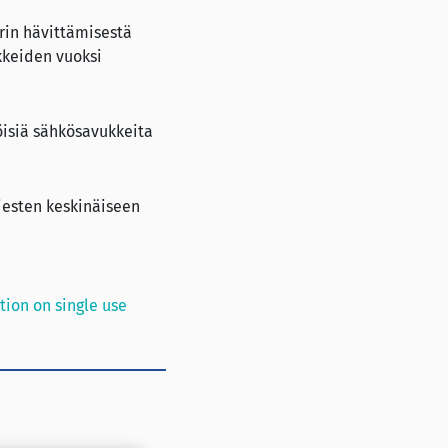
ärin hävittämisestä
kkeiden vuoksi
öisiä sähkösavukkeita
iesten keskinäiseen
tion on single use