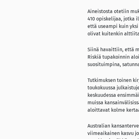
Aineistosta otetiin mu
410 opiskelijaa, jotka 
että useampi kuin yksi
olivat kuitenkin alttii
Siinä havaittiin, että
Riskiä tupakoinnin al
suosituimpina, satunn
Tutkimuksen toinen kir
toukokuussa julkaistuj
keskuudessa ensimmäis
muissa kansainvälisiss
aloittavat kolme kert
Australian kansanterv
viimeaikainen kasvu jo