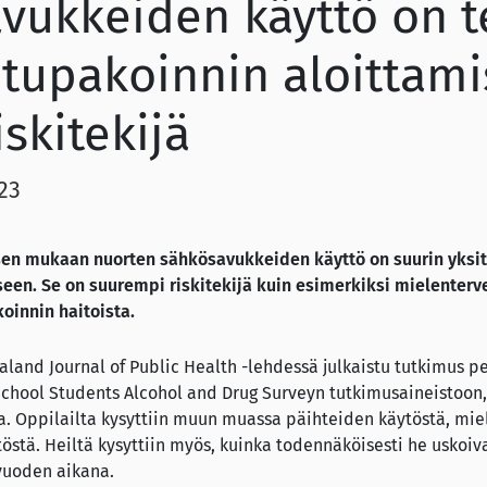
vukkeiden käyttö on t
ä tupakoinnin aloittam
iskitekijä
023
sen mukaan nuorten sähkösavukkeiden käyttö on suurin yksitt
seen. Se on suurempi riskitekijä kuin esimerkiksi mielenter
oinnin haitoista.
land Journal of Public Health -lehdessä julkaistu tutkimus p
chool Students Alcohol and Drug Surveyn tutkimusaineistoon, j
aa. Oppilailta kysyttiin muun muassa päihteiden käytöstä, mie
stä. Heiltä kysyttiin myös, kuinka todennäköisesti he uskoiv
vuoden aikana.