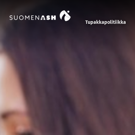
Siirry sisältöön
Tupakkapolitiikka