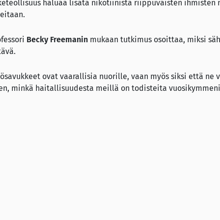
eteollisuus haluaa lisätä nikotiinista riippuvaisten ihmisten 
eitaan.
ofessori
Becky Freemanin
mukaan tutkimus osoittaa, miksi sä
tävä.
hkösavukkeet ovat vaarallisia nuorille, vaan myös siksi että ne 
en, minkä haitallisuudesta meillä on todisteita vuosikymmeni
3):
Vaping
found to be the biggest risk factor for teenage tob
Lisää sivuillamme:
tteilla reseptittä
Sähkösavuke vahingoittaa n