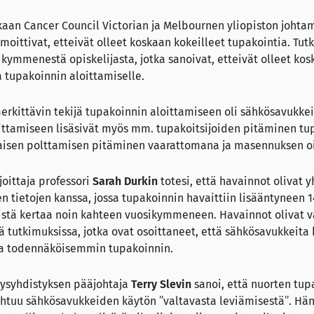
kaan Cancer Council Victorian ja Melbournen yliopiston joht
ilmoittivat, etteivät olleet koskaan kokeilleet tupakointia. Tut
 kymmenestä opiskelijasta, jotka sanoivat, etteivät olleet ko
ta tupakoinnin aloittamiselle.
 merkittävin tekijä tupakoinnin aloittamiseen oli sähkösavukk
oittamiseen lisäsivät myös mm. tupakoitsijoiden pitäminen t
aisen polttamisen pitäminen vaarattomana ja masennuksen oi
joittaja professori
Sarah Durkin
totesi, että havainnot olivat
en tietojen kanssa, jossa tupakoinnin havaittiin lisääntyneen 
tä kertaa noin kahteen vuosikymmeneen. Havainnot olivat v
ä tutkimuksissa, jotka ovat osoittaneet, että sähkösavukkeita
aa todennäköisemmin tupakoinnin.
eysyhdistyksen pääjohtaja
Terry Slevin
sanoi, että nuorten tup
htuu sähkösavukkeiden käytön ”valtavasta leviämisestä”. Hän 