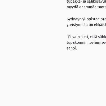
tupakka- ja sähkösavuk
myydä enemmän tuott
Sydneyn yliopiston pr
yleistymistä on ehkäis
”Ei vain siksi, että sä
tupakoinnin leviämise
sanoi.
Lähde
The Guardian (22.8.202
Australiassa suunni