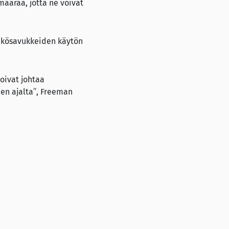
määrää, jotta ne voivat
hkösavukkeiden käytön
voivat johtaa
en ajalta”, Freeman
acco smoking
uorten