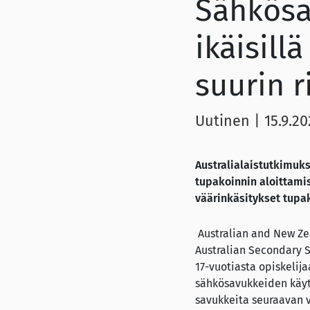
Sähkösa
ikäisill
suurin r
Uutinen
|
15.9.2
Australialaistutkimuk
tupakoinnin aloittami
väärinkäsitykset tupak
Australian and New Zea
Australian Secondary S
17-vuotiasta opiskelij
sähkösavukkeiden käytö
savukkeita seuraavan 