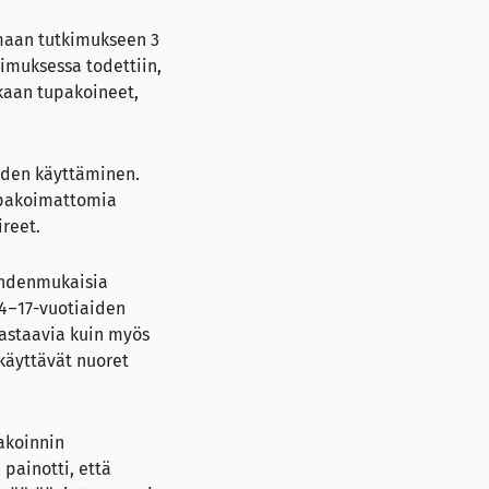
amaan tutkimukseen 3
kimuksessa todettiin,
skaan tupakoineet,
eiden käyttäminen.
upakoimattomia
reet.
 yhdenmukaisia
14–17-vuotiaiden
astaavia kuin myös
 käyttävät nuoret
akoinnin
painotti, että