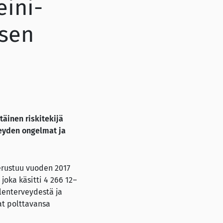
eini-
isen
äinen riskitekijä
veyden ongelmat ja
erustuu vuoden 2017
oka käsitti 4 266 12–
lenterveydestä ja
at polttavansa