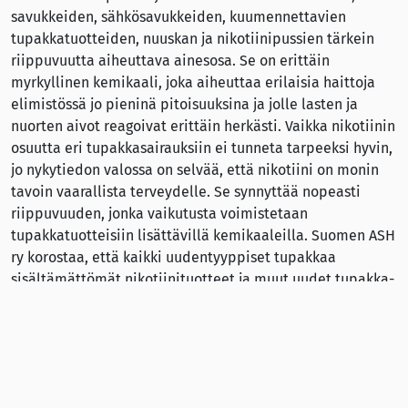
savukkeiden, sähkösavukkeiden, kuumennettavien
tupakkatuotteiden, nuuskan ja nikotiinipussien tärkein
riippuvuutta aiheuttava ainesosa. Se on erittäin
myrkyllinen kemikaali, joka aiheuttaa erilaisia haittoja
elimistössä jo pieninä pitoisuuksina ja jolle lasten ja
nuorten aivot reagoivat erittäin herkästi. Vaikka nikotiinin
osuutta eri tupakkasairauksiin ei tunneta tarpeeksi hyvin,
jo nykytiedon valossa on selvää, että nikotiini on monin
tavoin vaarallista terveydelle. Se synnyttää nopeasti
riippuvuuden, jonka vaikutusta voimistetaan
tupakkatuotteisiin lisättävillä kemikaaleilla. Suomen ASH
ry korostaa, että kaikki uudentyyppiset tupakkaa
sisältämättömät nikotiinituotteet ja muut uudet tupakka-
ja nikotiinituotteet tulee ottaa ennakoivasti
tupakkaverotuksen piiriin.
Suomen ASH pitää terveyspoliittisesti tärkeänä Suomessa
käytössä olevaa arvo-, yksikkö- ja vähimmäisveroon