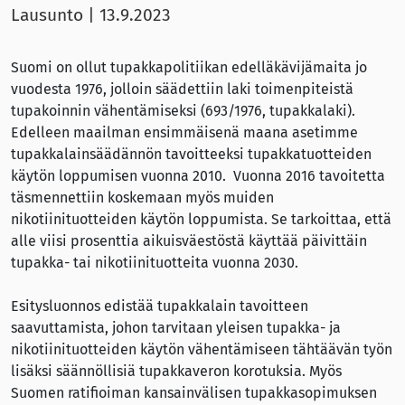
Lausunto
|
13.9.2023
Suomi on ollut tupakkapolitiikan edelläkävijämaita jo
vuodesta 1976, jolloin säädettiin laki toimenpiteistä
tupakoinnin vähentämiseksi (693/1976, tupakkalaki).
Edelleen maailman ensimmäisenä maana asetimme
tupakkalainsäädännön tavoitteeksi tupakkatuotteiden
käytön loppumisen vuonna 2010. Vuonna 2016 tavoitetta
täsmennettiin koskemaan myös muiden
nikotiinituotteiden käytön loppumista. Se tarkoittaa, että
alle viisi prosenttia aikuisväestöstä käyttää päivittäin
tupakka- tai nikotiinituotteita vuonna 2030.
Esitysluonnos edistää tupakkalain tavoitteen
saavuttamista, johon tarvitaan yleisen tupakka- ja
nikotiinituotteiden käytön vähentämiseen tähtäävän työn
lisäksi säännöllisiä tupakkaveron korotuksia. Myös
Suomen ratifioiman kansainvälisen tupakkasopimuksen