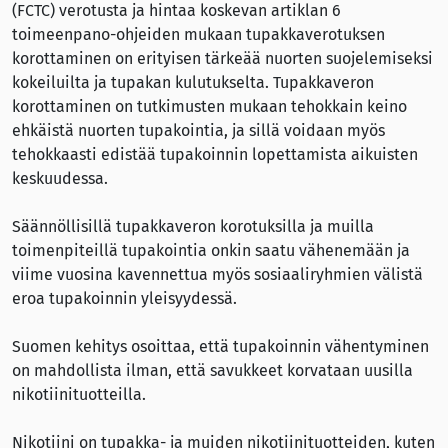
(FCTC) verotusta ja hintaa koskevan artiklan 6
toimeenpano-ohjeiden mukaan tupakkaverotuksen
korottaminen on erityisen tärkeää nuorten suojelemiseksi
kokeiluilta ja tupakan kulutukselta. Tupakkaveron
korottaminen on tutkimusten mukaan tehokkain keino
ehkäistä nuorten tupakointia, ja sillä voidaan myös
tehokkaasti edistää tupakoinnin lopettamista aikuisten
keskuudessa.
Säännöllisillä tupakkaveron korotuksilla ja muilla
toimenpiteillä tupakointia onkin saatu vähenemään ja
viime vuosina kavennettua myös sosiaaliryhmien välistä
eroa tupakoinnin yleisyydessä.
Suomen kehitys osoittaa, että tupakoinnin vähentyminen
on mahdollista ilman, että savukkeet korvataan uusilla
nikotiinituotteilla.
Nikotiini on tupakka- ja muiden nikotiinituotteiden, kuten