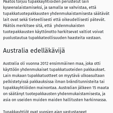
Päätös torjuu tupakkayhtiöiden perustelut lain
kyseenalaistamiseksi, ja samalla se vahvistaa, että
tupakkatuotepakkausten yhdenmukaistamisesta säätävät
lait ovat sekä tieteellisesti että oikeudellisesti pätevät.
Päätös merkitsee sitä, että yhdenmukaisten
tuotepakkausten käyttönotto harkitsevat valtiot voivat
puolustautua tupakkateollisuuden haasteita vastaan.
Australia edelläkävijä
Australia oli vuonna 2012 ensimmäinen maa, joka otti
käyttöön yhdenmukaiset tupakkatuoteiden pakkaukset.
Lain mukaan tupakkatuotteet on myytävä ulkoasultaan
pelkistetyissä pakkauksissa ilman bränditunnisteita tai
tupakkayhtiöiden mainontaa. Australian jälkeen 15 maata
on säätänyt tuotepakkausten yhdenmukaistamisesta, ja
asia on useiden muiden maiden hallitusten harkinnassa.
Tupakkayhtiöt ovat vuosien ajan vastustaneet