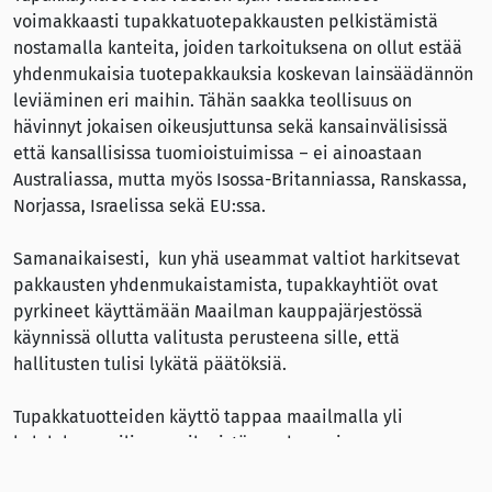
voimakkaasti tupakkatuotepakkausten pelkistämistä
nostamalla kanteita, joiden tarkoituksena on ollut estää
yhdenmukaisia tuotepakkauksia koskevan lainsäädännön
leviäminen eri maihin. Tähän saakka teollisuus on
hävinnyt jokaisen oikeusjuttunsa sekä kansainvälisissä
että kansallisissa tuomioistuimissa – ei ainoastaan
Australiassa, mutta myös Isossa-Britanniassa, Ranskassa,
Norjassa, Israelissa sekä EU:ssa.
Samanaikaisesti, kun yhä useammat valtiot harkitsevat
pakkausten yhdenmukaistamista, tupakkayhtiöt ovat
pyrkineet käyttämään Maailman kauppajärjestössä
käynnissä ollutta valitusta perusteena sille, että
hallitusten tulisi lykätä päätöksiä.
Tupakkatuotteiden käyttö tappaa maailmalla yli
kahdeksan miljoonaa ihmistä vuodessa, ja sen
ennustetaan tappavan miljardi ihmistä tämän vuosisadan