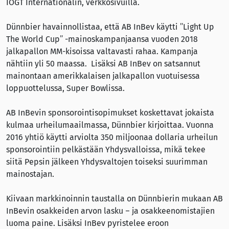
IOGT Internationalin, verkkosivuilla.
Dünnbier havainnollistaa, että AB InBev käytti ”Light Up
The World Cup” -mainoskampanjaansa vuoden 2018
jalkapallon MM-kisoissa valtavasti rahaa. Kampanja
nähtiin yli 50 maassa. Lisäksi AB InBev on satsannut
mainontaan amerikkalaisen jalkapallon vuotuisessa
loppuottelussa, Super Bowlissa.
AB InBevin sponsorointisopimukset koskettavat jokaista
kulmaa urheilumaailmassa, Dünnbier kirjoittaa. Vuonna
2016 yhtiö käytti arviolta 350 miljoonaa dollaria urheilun
sponsorointiin pelkästään Yhdysvalloissa, mikä tekee
siitä Pepsin jälkeen Yhdysvaltojen toiseksi suurimman
mainostajan.
Kiivaan markkinoinnin taustalla on Dünnbierin mukaan AB
InBevin osakkeiden arvon lasku – ja osakkeenomistajien
luoma paine. Lisäksi InBev pyristelee eroon