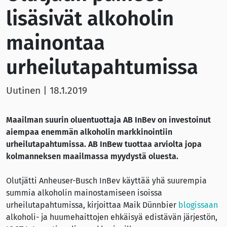
lisäsivät alkoholin
mainontaa
urheilutapahtumissa
Uutinen
|
18.1.2019
Maailman suurin oluentuottaja AB InBev on investoinut
aiempaa enemmän alkoholin markkinointiin
urheilutapahtumissa. AB InBew tuottaa arviolta jopa
kolmanneksen maailmassa myydystä oluesta.
Olutjätti Anheuser-Busch InBev käyttää yhä suurempia
summia alkoholin mainostamiseen isoissa
urheilutapahtumissa, kirjoittaa Maik Dünnbier
blogissaan
alkoholi- ja huumehaittojen ehkäisyä edistävän järjestön,