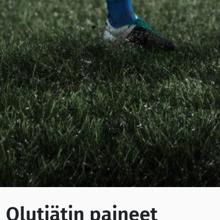
Olutjätin paineet