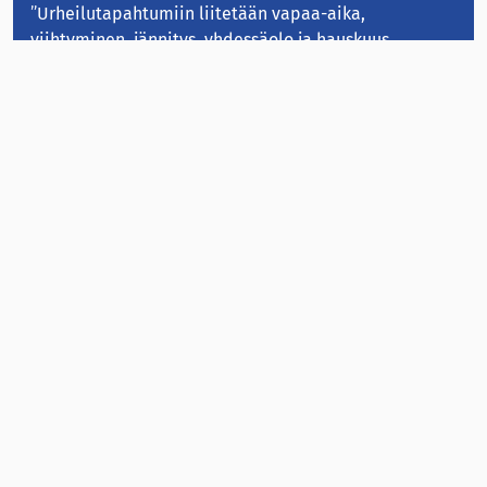
”Urheilutapahtumiin liitetään vapaa-aika,
viihtyminen, jännitys, yhdessäolo ja hauskuus.
Alkoholin markkinoijat ostavat nämä elementit
mainonnalla. Alkoholimainonta
urheilutapahtumissa houkuttelee nuoria alkoholin
käyttäjiksi, vaikka tosiasiassa kaikki alkoholijuomat
lisäävät esimerkiksi syöpäriskiä. ”
– Mervi Hara, Suomen ASH ry
Lisää sivuillamme:
Alkoholin markkinointikielto Liettuassa vähensi
nuorten humalajuomista