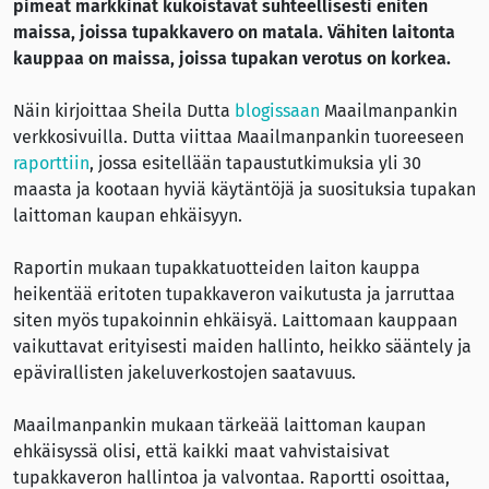
pimeät markkinat kukoistavat suhteellisesti eniten
maissa, joissa tupakkavero on matala. Vähiten laitonta
kauppaa on maissa, joissa tupakan verotus on korkea.
Näin kirjoittaa Sheila Dutta
blogissaan
Maailmanpankin
verkkosivuilla. Dutta viittaa Maailmanpankin tuoreeseen
raporttiin
, jossa esitellään tapaustutkimuksia yli 30
maasta ja kootaan hyviä käytäntöjä ja suosituksia tupakan
laittoman kaupan ehkäisyyn.
Raportin mukaan tupakkatuotteiden laiton kauppa
heikentää eritoten tupakkaveron vaikutusta ja jarruttaa
siten myös tupakoinnin ehkäisyä. Laittomaan kauppaan
vaikuttavat erityisesti maiden hallinto, heikko sääntely ja
epävirallisten jakeluverkostojen saatavuus.
Maailmanpankin mukaan tärkeää laittoman kaupan
ehkäisyssä olisi, että kaikki maat vahvistaisivat
tupakkaveron hallintoa ja valvontaa. Raportti osoittaa,