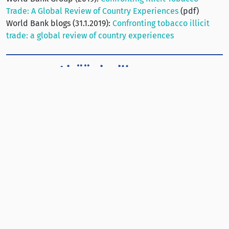
Trade: A Global Review of Country Experiences
(pdf)
World Bank blogs (31.1.2019):
Confronting tobacco illicit
trade: a global review of country experiences
Lisää sivuillamme:
Analyysi: Tupakkayhtiön tilaama raportti
liioittelee laittoman tupakkakaupan laajuutta
Ranska harkitsee tupakkaveron vuosittaisia
korotuksia tupakoinnin hillitsemiseksi
Tupakkavero