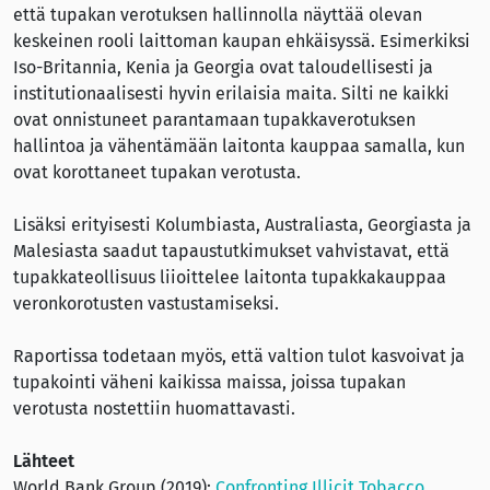
että tupakan verotuksen hallinnolla näyttää olevan
keskeinen rooli laittoman kaupan ehkäisyssä. Esimerkiksi
Iso-Britannia, Kenia ja Georgia ovat taloudellisesti ja
institutionaalisesti hyvin erilaisia maita. Silti ne kaikki
ovat onnistuneet parantamaan tupakkaverotuksen
hallintoa ja vähentämään laitonta kauppaa samalla, kun
ovat korottaneet tupakan verotusta.
Lisäksi erityisesti Kolumbiasta, Australiasta, Georgiasta ja
Malesiasta saadut tapaustutkimukset vahvistavat, että
tupakkateollisuus liioittelee laitonta tupakkakauppaa
veronkorotusten vastustamiseksi.
Raportissa todetaan myös, että valtion tulot kasvoivat ja
tupakointi väheni kaikissa maissa, joissa tupakan
verotusta nostettiin huomattavasti.
Lähteet
World Bank Group (2019):
Confronting Illicit Tobacco