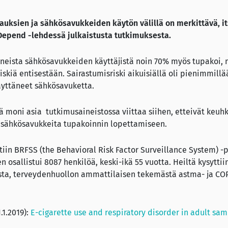
auksien ja sähkösavukkeiden käytön välillä on merkittävä, i
Depend -lehdessä julkaistusta tutkimuksesta.
neista sähkösavukkeiden käyttäjistä noin 70% myös tupakoi, m
iä entisestään. Sairastumisriski aikuisiällä oli pienimmillään
äyttäneet sähkösavuketta.
tä moni asia tutkimusaineistossa viittaa siihen, etteivät keuh
t sähkösavukkeita tupakoinnin lopettamiseen.
tiin BRFSS (the Behavioral Risk Factor Surveillance System) -
n osallistui 8087 henkilöä, keski-ikä 55 vuotta. Heiltä kysytt
ista, terveydenhuollon ammattilaisen tekemästä astma- ja CO
.1.2019):
E-cigarette use and respiratory disorder in adult sa