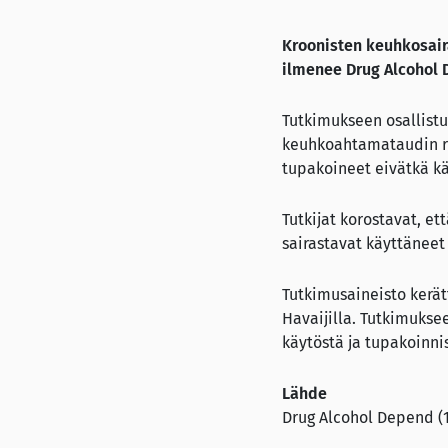
Kroonisten keuhkosair
ilmenee Drug Alcohol 
Tutkimukseen osallistu
keuhkoahtamataudin risk
tupakoineet eivätkä k
Tutkijat korostavat, et
sairastavat käyttänee
Tutkimusaineisto kerät
Havaijilla. Tutkimuksee
käytöstä ja tupakoinn
Lähde
Drug Alcohol Depend (1