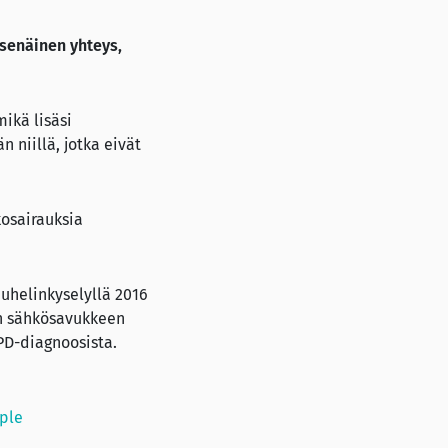
tsenäinen yhteys,
ikä lisäsi
 niillä, jotka eivät
kosairauksia
puhelinkyselyllä 2016
iin sähkösavukkeen
PD-diagnoosista.
mple