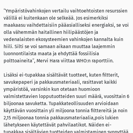
”Ympäristövahinkojen vertailu vaihtoehtoisten resurssien
välillä ei kuitenkaan ole selkeää. Jos esimerkiksi
maakaasu vaihdettaisiin pääasialliseksi energiaksi, se voi
olla vähemmän haitallinen hiilipäästöjen ja
vedenalaisten ekosysteemien vahinkojen kannalta kuin
hiili. Silti se voi samaan aikaan muuttaa laajemmin
luonnontilaista maata ja ehdyttää fossiilisia
polttoaineita”, Mervi Hara viittaa WHO:n raporttiin.
Lisäksi ei-tupakkaa sisältävät tuotteet, kuten filtterit,
savukepaperi ja pakkausmateriaali, rasittavat kaikki
ympäristöä, varsinkin kun otetaan huomioon
valmistettavien lopputuotteiden suuri määrä, vuosittain 6
biljoonaa savuketta. Tupakkateollisuuden arvioidaan
käyttävän vuosittain yli miljoona tonnia filttereitä ja noin
2,15 miljoonaa tonnia pakkausmateriaalia,pois lukien
lähetykseen käytettävät pahvilaatikot. Näiden ei-
tupakkaa sisältävien tuotteiden valmistaminen synnyttää