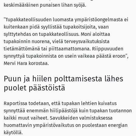
keskimääräinen punaisen lihan syöjä.
”Tupakkateollisuuden luomasta ympäristöongelmasta ei
kuitenkaan pidä syyllistää tupakoitsijoita, vaan
sylttytehdas on tupakkateollisuus. Moni aloittaa
tupakoinnin nuorena, vielä terveysvaikutuksista
tietämättömänä tai piittaamattomana. Riippuvuuden
synnyttyä tupakoinnista on usein vaikeaa päästä eroon”,
Mervi Hara korostaa.
Puun ja hiilen polttamisesta lähes
puolet päästöistä
Raportissa todetaan, että tupakan lehtien kuivatus
synnyttää enemmän hiilipäästöjä kuin tupakan tuotannon
kaikki muut vaiheet. Savukkeiden valmistuksessa
huomattavin ympäristövaikutus on puolestaan energian
käytöllä.