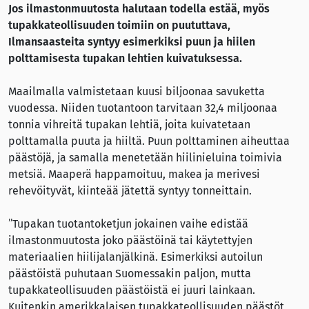
Jos ilmastonmuutosta halutaan todella estää, myös
tupakkateollisuuden toimiin on puututtava,
Ilmansaasteita syntyy esimerkiksi puun ja hiilen
polttamisesta tupakan lehtien kuivatuksessa.
Maailmalla valmistetaan kuusi biljoonaa savuketta
vuodessa. Niiden tuotantoon tarvitaan 32,4 miljoonaa
tonnia vihreitä tupakan lehtiä, joita kuivatetaan
polttamalla puuta ja hiiltä. Puun polttaminen aiheuttaa
päästöjä, ja samalla menetetään hiilinieluina toimivia
metsiä. Maaperä happamoituu, makea ja merivesi
rehevöityvät, kiinteää jätettä syntyy tonneittain.
”Tupakan tuotantoketjun jokainen vaihe edistää
ilmastonmuutosta joko päästöinä tai käytettyjen
materiaalien hiilijalanjälkinä. Esimerkiksi autoilun
päästöistä puhutaan Suomessakin paljon, mutta
tupakkateollisuuden päästöistä ei juuri lainkaan.
Kuitenkin amerikkalaisen tupakkateollisuuden päästöt