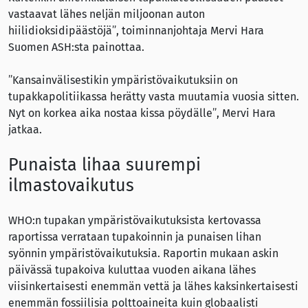
vastaavat lähes neljän miljoonan auton
hiilidioksidipäästöjä”, toiminnanjohtaja Mervi Hara
Suomen ASH:sta painottaa.
”Kansainvälisestikin ympäristövaikutuksiin on
tupakkapolitiikassa herätty vasta muutamia vuosia sitten.
Nyt on korkea aika nostaa kissa pöydälle”, Mervi Hara
jatkaa.
Punaista lihaa suurempi
ilmastovaikutus
WHO:n tupakan ympäristövaikutuksista kertovassa
raportissa verrataan tupakoinnin ja punaisen lihan
syönnin ympäristövaikutuksia. Raportin mukaan askin
päivässä tupakoiva kuluttaa vuoden aikana lähes
viisinkertaisesti enemmän vettä ja lähes kaksinkertaisesti
enemmän fossiilisia polttoaineita kuin globaalisti