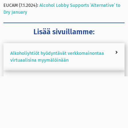
EUCAM (7.1.2024):
Alcohol Lobby Supports ‘Alternative’ to
Dry January
Lisää sivuillamme:
Alkoholiyhtiöt hyödyntävät verkkomainontaa
virtuaalisina myymälöinään
Irlanti tuo syöpäriskivaroitukset alkoholijuomien
etiketteihin
Alkoholi aiheutti työnantajille arviolta vähintään
500 miljoonan euron menetykset