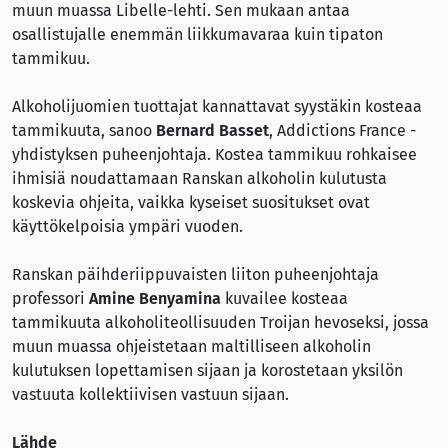
muun muassa Libelle-lehti. Sen mukaan antaa
osallistujalle enemmän liikkumavaraa kuin tipaton
tammikuu.
Alkoholijuomien tuottajat kannattavat syystäkin kosteaa
tammikuuta, sanoo
Bernard Basset
, Addictions France -
yhdistyksen puheenjohtaja. Kostea tammikuu rohkaisee
ihmisiä noudattamaan Ranskan alkoholin kulutusta
koskevia ohjeita, vaikka kyseiset suositukset ovat
käyttökelpoisia ympäri vuoden.
Ranskan päihderiippuvaisten liiton puheenjohtaja
professori
Amine Benyamina
kuvailee kosteaa
tammikuuta alkoholiteollisuuden Troijan hevoseksi, jossa
muun muassa ohjeistetaan maltilliseen alkoholin
kulutuksen lopettamisen sijaan ja korostetaan yksilön
vastuuta kollektiivisen vastuun sijaan.
Lähde