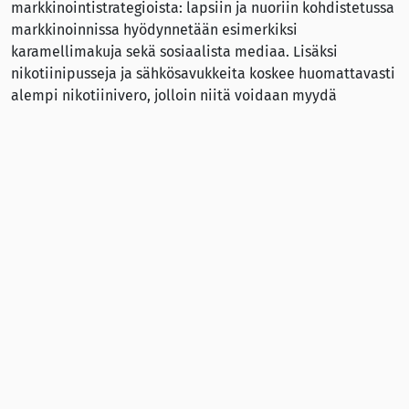
markkinointistrategioista: lapsiin ja nuoriin kohdistetussa
markkinoinnissa hyödynnetään esimerkiksi
karamellimakuja sekä sosiaalista mediaa. Lisäksi
nikotiinipusseja ja sähkösavukkeita koskee huomattavasti
alempi nikotiinivero, jolloin niitä voidaan myydä
suhteellisen halvalla nuorille.
”Näitä tuotteita verotetaan edelleen vain minimaalisella
nikotiiniverolla, vaikka tuotteiden sisältämä nikotiini
tulee samasta haitallisesta tupakkakasvista ja
tupakkateollisuudesta”, todetaan Non smoking
Generationin
verkkosivulla
.
Järjestön pääsihteeri Helen Stjerna pitää hallituksen
esitystä nuuskanveron alentamisesta tuhoisana.
”Meidän on autettava ihmisiä lopettamaan nuuskaaminen
eikä lisättävä käyttäjien määrää. Esitys tarkoittaa, että
yhä useammat nuoret aloittavat nuuskan käytön ja