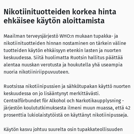
Nikotiinituotteiden korkea hinta
ehkäisee käytön aloittamista
Maailman terveysjärjestö WHO:n mukaan tupakka- ja
nikotiinituotteiden hinnan nostaminen on tärkein väline
tuotteiden käytön ehkäisyyn etenkin lasten ja nuorten
keskuudessa. Siitä huolimatta Ruotsin hallitus päättää
alentaa nuuskan verotusta ja houkutella yhä useampia
nuoria nikotiiniriippuvuuteen.
Ruotsissa nikotiinipussien ja sähkötupakan käyttö nuorten
keskuudessa on jo lisääntynyt merkittävästi.
Centralförbundet för Alkohol och Narkotikaupplysning -
järjestön koulututkimuksesta ilmeni muun muassa, että 42
prosenttia lukiolaistytöistä on käyttänyt nikotiinipusseja.
Käytön kasvu johtuu suurelta osin tupakkateollisuuden