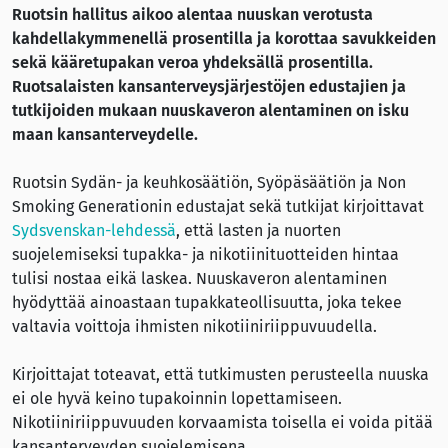
Ruotsin hallitus aikoo alentaa nuuskan verotusta
kahdellakymmenellä prosentilla ja korottaa savukkeiden
sekä kääretupakan veroa yhdeksällä prosentilla.
Ruotsalaisten kansanterveysjärjestöjen edustajien ja
tutkijoiden mukaan nuuskaveron alentaminen on isku
maan kansanterveydelle.
Ruotsin Sydän- ja keuhkosäätiön, Syöpäsäätiön ja Non
Smoking Generationin edustajat sekä tutkijat kirjoittavat
Sydsvenskan-lehdessä
, että lasten ja nuorten
suojelemiseksi tupakka- ja nikotiinituotteiden hintaa
tulisi nostaa eikä laskea. Nuuskaveron alentaminen
hyödyttää ainoastaan tupakkateollisuutta, joka tekee
valtavia voittoja ihmisten nikotiiniriippuvuudella.
Kirjoittajat toteavat, että tutkimusten perusteella nuuska
ei ole hyvä keino tupakoinnin lopettamiseen.
Nikotiiniriippuvuuden korvaamista toisella ei voida pitää
kansanterveyden suojelemisena.