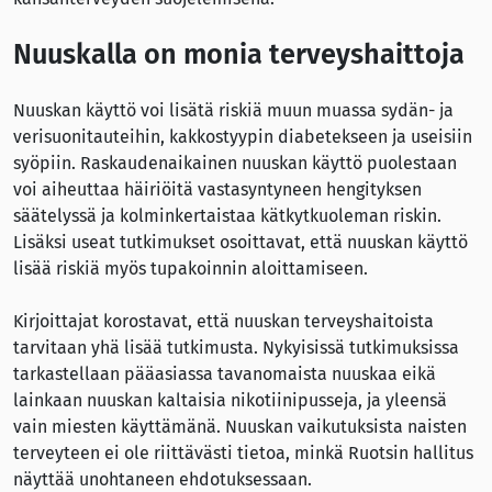
Nuuskalla on monia terveyshaittoja
Nuuskan käyttö voi lisätä riskiä muun muassa sydän- ja
verisuonitauteihin, kakkostyypin diabetekseen ja useisiin
syöpiin. Raskaudenaikainen nuuskan käyttö puolestaan
voi aiheuttaa häiriöitä vastasyntyneen hengityksen
säätelyssä ja kolminkertaistaa kätkytkuoleman riskin.
Lisäksi useat tutkimukset osoittavat, että nuuskan käyttö
lisää riskiä myös tupakoinnin aloittamiseen.
Kirjoittajat korostavat, että nuuskan terveyshaitoista
tarvitaan yhä lisää tutkimusta. Nykyisissä tutkimuksissa
tarkastellaan pääasiassa tavanomaista nuuskaa eikä
lainkaan nuuskan kaltaisia nikotiinipusseja, ja yleensä
vain miesten käyttämänä. Nuuskan vaikutuksista naisten
terveyteen ei ole riittävästi tietoa, minkä Ruotsin hallitus
näyttää unohtaneen ehdotuksessaan.