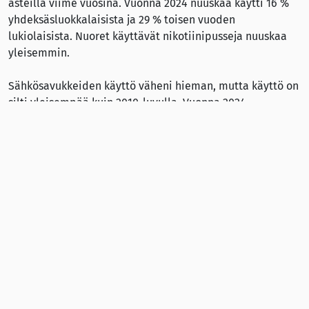
asteilla viime vuosina. Vuonna 2024 nuuskaa käytti 16 %
yhdeksäsluokkalaisista ja 29 % toisen vuoden
lukiolaisista. Nuoret käyttävät nikotiinipusseja nuuskaa
yleisemmin.
Sähkösavukkeiden käyttö väheni hieman, mutta käyttö on
silti yleisempää kuin 2010-luvulla. Vuonna 2024
sähkösavukkeita oli käyttänyt edeltävän kuukauden
aikana 16 % yhdeksäsluokkalaisista ja 20 % toisen vuoden
lukiolaisista.
Lähteet
A Non Smoking Generation (9.12.2024):
Ny Novusrapport:
Den svenska modellen – Tobaksindustrins intressen före
ungas hälsa
CAN (2024):
CAN:s nationella skolundersökning 2024
(pdf)
Lisää sivuillamme: