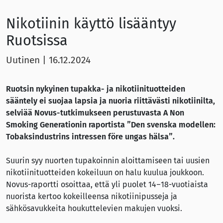
Nikotiinin käyttö lisääntyy
Ruotsissa
Uutinen
|
16.12.2024
Ruotsin nykyinen tupakka- ja nikotiinituotteiden
sääntely ei suojaa lapsia ja nuoria riittävästi nikotiinilta,
selviää Novus-tutkimukseen perustuvasta A Non
Smoking Generationin raportista ”Den svenska modellen:
Tobaksindustrins intressen före ungas hälsa”.
Suurin syy nuorten tupakoinnin aloittamiseen tai uusien
nikotiinituotteiden kokeiluun on halu kuulua joukkoon.
Novus-raportti osoittaa, että yli puolet 14–18-vuotiaista
nuorista kertoo kokeilleensa nikotiinipusseja ja
sähkösavukkeita houkuttelevien makujen vuoksi.