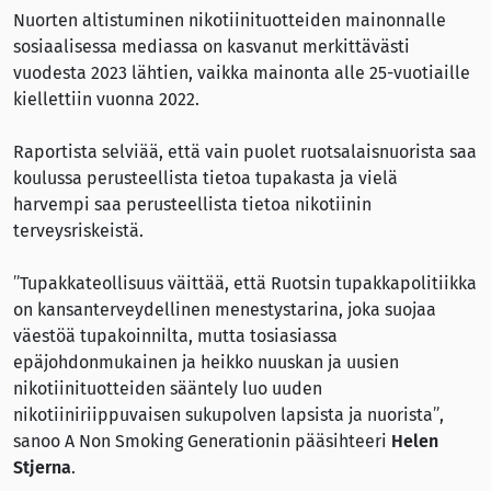
Nuorten altistuminen nikotiinituotteiden mainonnalle
sosiaalisessa mediassa on kasvanut merkittävästi
vuodesta 2023 lähtien, vaikka mainonta alle 25-vuotiaille
kiellettiin vuonna 2022.
Raportista selviää, että vain puolet ruotsalaisnuorista saa
koulussa perusteellista tietoa tupakasta ja vielä
harvempi saa perusteellista tietoa nikotiinin
terveysriskeistä.
”Tupakkateollisuus väittää, että Ruotsin tupakkapolitiikka
on kansanterveydellinen menestystarina, joka suojaa
väestöä tupakoinnilta, mutta tosiasiassa
epäjohdonmukainen ja heikko nuuskan ja uusien
nikotiinituotteiden sääntely luo uuden
nikotiiniriippuvaisen sukupolven lapsista ja nuorista”,
sanoo A Non Smoking Generationin pääsihteeri
Helen
Stjerna
.