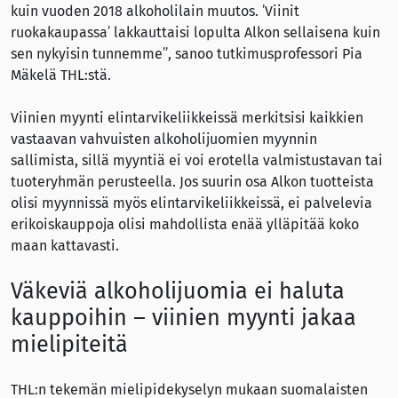
kuin vuoden 2018 alkoholilain muutos. ’Viinit
ruokakaupassa’ lakkauttaisi lopulta Alkon sellaisena kuin
sen nykyisin tunnemme”, sanoo tutkimusprofessori Pia
Mäkelä THL:stä.
Viinien myynti elintarvikeliikkeissä merkitsisi kaikkien
vastaavan vahvuisten alkoholijuomien myynnin
sallimista, sillä myyntiä ei voi erotella valmistustavan tai
tuoteryhmän perusteella. Jos suurin osa Alkon tuotteista
olisi myynnissä myös elintarvikeliikkeissä, ei palvelevia
erikoiskauppoja olisi mahdollista enää ylläpitää koko
maan kattavasti.
Väkeviä alkoholijuomia ei haluta
kauppoihin – viinien myynti jakaa
mielipiteitä
THL:n tekemän mielipidekyselyn mukaan suomalaisten