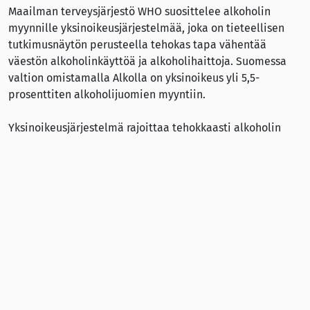
Maailman terveysjärjestö WHO suosittelee alkoholin
myynnille yksinoikeusjärjestelmää, joka on tieteellisen
tutkimusnäytön perusteella tehokas tapa vähentää
väestön alkoholinkäyttöä ja alkoholihaittoja. Suomessa
valtion omistamalla Alkolla on yksinoikeus yli 5,5-
prosenttiten alkoholijuomien myyntiin.
Yksinoikeusjärjestelmä rajoittaa tehokkaasti alkoholin
saatavuutta eli myyntipaikkojen lukumäärää sekä
hillitsee hintakilpailua, markkinointia ja muuta
myynninedistämistä. THL:n mukaan
yksinoikeusjärjestelmän purkaminen lisäisi yli 5,5-
prosenttisten alkoholijuomien myyntipaikkojen määrää
noin 12-kertaiseksi verrattuna nykyisten Alkojen määrään.
Vuonna 2020 alkoholin aiheuttamia kuolemia kirjattiin
Suomessa 2 209. Mikäli yksinoikeusjärjestelmästä
luovuttaisiin, alkoholinkulutus lisääntyisi Suomessa