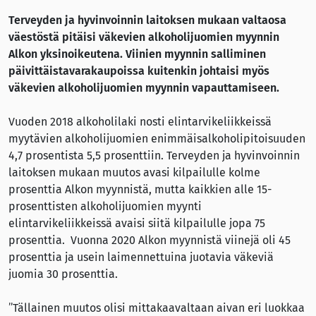
Terveyden ja hyvinvoinnin laitoksen mukaan valtaosa
väestöstä pitäisi väkevien alkoholijuomien myynnin
Alkon yksinoikeutena. Viinien myynnin salliminen
päivittäistavarakaupoissa kuitenkin johtaisi myös
väkevien alkoholijuomien myynnin vapauttamiseen.
Vuoden 2018 alkoholilaki nosti elintarvikeliikkeissä
myytävien alkoholijuomien enimmäisalkoholipitoisuuden
4,7 prosentista 5,5 prosenttiin. Terveyden ja hyvinvoinnin
laitoksen mukaan muutos avasi kilpailulle kolme
prosenttia Alkon myynnistä, mutta kaikkien alle 15-
prosenttisten alkoholijuomien myynti
elintarvikeliikkeissä avaisi siitä kilpailulle jopa 75
prosenttia. Vuonna 2020 Alkon myynnistä viinejä oli 45
prosenttia ja usein laimennettuina juotavia väkeviä
juomia 30 prosenttia.
”Tällainen muutos olisi mittakaavaltaan aivan eri luokkaa