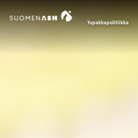
Siirry sisältöön
Tupakkapolitiikka