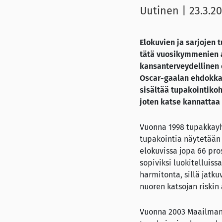
Uutinen
|
23.3.2
Elokuvien ja sarjojen 
tätä vuosikymmenien 
kansanterveydellinen 
Oscar-gaalan ehdokkai
sisältää tupakointikoh
joten katse kannattaa 
Vuonna 1998 tupakkayht
tupakointia näytetään 
elokuvissa jopa 66 pros
sopiviksi luokitelluiss
harmitonta, sillä jatk
nuoren katsojan riskin 
Vuonna 2003 Maailman t