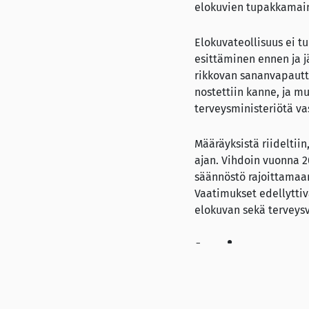
elokuvien tupakkamai
Elokuvateollisuus ei t
esittäminen ennen ja j
rikkovan sananvapautta
nostettiin kanne, ja m
terveysministeriötä va
Määräyksistä riideltii
ajan. Vihdoin vuonna 2
säännöstö rajoittamaa
Vaatimukset edellytti
elokuvan sekä terveys
Intiasta 
Tupakointia sisältävis