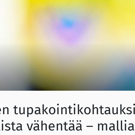
en tupakointikohtauks
sta vähentää – mallia