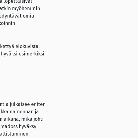
e lopettaisivat
oivatkin myöhemmin
yödyntävät omia
koinnin
kettyä elokuvista,
 hyväksi esimerkiksi.
ntia julkaisee eniten
pakkamainonnan ja
n aikana, mikä johti
amadoss hyväksyi
 altistuminen