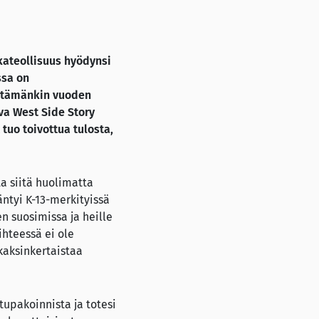
kkateollisuus hyödynsi
ssa on
ä tämänkin vuoden
va West Side Story
tuo toivottua tulosta,
a siitä huolimatta
ntyi K-13-merkityissä
n suosimissa ja heille
ihteessä ei ole
kaksinkertaistaa
tupakoinnista ja totesi