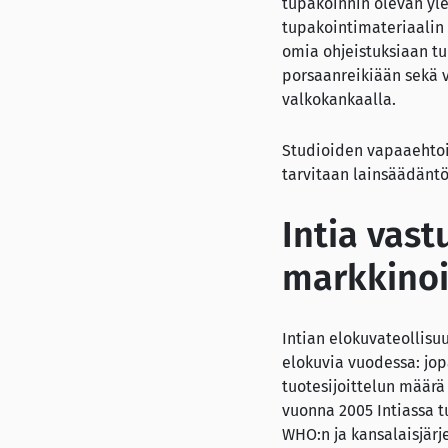
tupakoinnin olevan yle
tupakointimateriaalin 
omia ohjeistuksiaan tu
porsaanreikiään sekä 
valkokankaalla.
Studioiden vapaaehtoise
tarvitaan lainsäädäntö
Intia vas
markkinoi
Intian elokuvateollisuu
elokuvia vuodessa: jo
tuotesijoittelun määrä 
vuonna 2005 Intiassa 
WHO:n ja kansalaisjärj