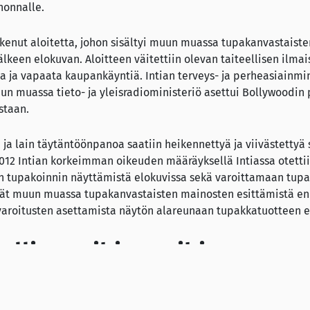
nonnalle.
ukenut aloitetta, johon sisältyi muun muassa tupakanvastaist
älkeen elokuvan. Aloitteen väitettiin olevan taiteellisen ilma
 ja vapaata kaupankäyntiä. Intian terveys- ja perheasiainmin
uun muassa tieto- ja yleisradioministeriö asettui Bollywoodin 
staan.
n, ja lain täytäntöönpanoa saatiin heikennettyä ja viivästetty
012 Intian korkeimman oikeuden määräyksellä Intiassa otetti
n tupakoinnin näyttämistä elokuvissa sekä varoittamaan tupa
vät muun muassa tupakanvastaisten mainosten esittämistä en
varoitusten asettamista näytön alareunaan tupakkatuotteen es
mallia muihin maihin
sä elokuvissa 99 %:ssa noudatettiin vähintään yhtä vaatimusta