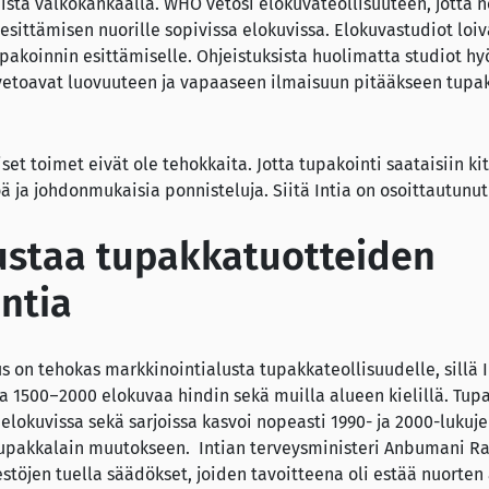
istä valkokankaalla. WHO vetosi elokuvateollisuuteen, jotta n
esittämisen nuorille sopivissa elokuvissa. Elokuvastudiot l
pakoinnin esittämiselle. Ohjeistuksista huolimatta studiot h
vetoavat luovuuteen ja vapaaseen ilmaisuun pitääkseen tupa
t toimet eivät ole tehokkaita. Jotta tupakointi saataisiin kit
ä ja johdonmukaisia ponnisteluja. Siitä Intia on osoittautunut
tustaa tupakkatuotteiden
ntia
s on tehokas markkinointialusta tupakkateollisuudelle, sillä I
pa 1500–2000 elokuvaa hindin sekä muilla alueen kielillä. Tu
elokuvissa sekä sarjoissa kasvoi nopeasti 1990- ja 2000-lukuje
tupakkalain muutokseen. Intian terveysministeri Anbumani R
estöjen tuella säädökset, joiden tavoitteena oli estää nuorten