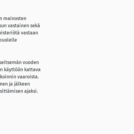
en mainosten
isun vastainen sekä
isteriötä vastaan
puolelle
ä seitsemän vuoden
in käyttöön kattava
koinnin vaaroista.
nen ja jälkeen
ittämisen ajaksi.
. Vaikka säädösten