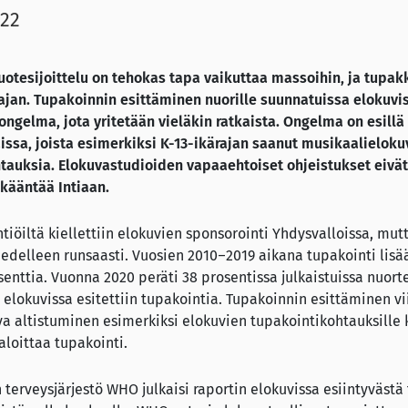
022
tuotesijoittelu on tehokas tapa vaikuttaa massoihin, ja tupa
ajan.
Tupakoinnin esittäminen nuorille suunnatuissa elokuvi
ongelma, jota yritetään vieläkin ratkaista. Ongelma on esill
ssa, joista esimerkiksi K-13-ikärajan saanut musikaalieloku
tauksia. Elokuvastudioiden vapaaehtoiset ohjeistukset eivät 
kääntää Intiaan.
iöiltä kiellettiin elokuvien sponsorointi Yhdysvalloissa, mutt
edelleen runsaasti. Vuosien 2010–2019 aikana tupakointi lisää
enttia. Vuonna 2020 peräti 38 prosentissa julkaistuissa nuorte
a elokuvissa esitettiin tupakointia. Tupakoinnin esittäminen vi
uva altistuminen esimerkiksi elokuvien tupakointikohtauksille 
aloittaa tupakointi.
erveysjärjestö WHO julkaisi raportin elokuvissa esiintyvästä 