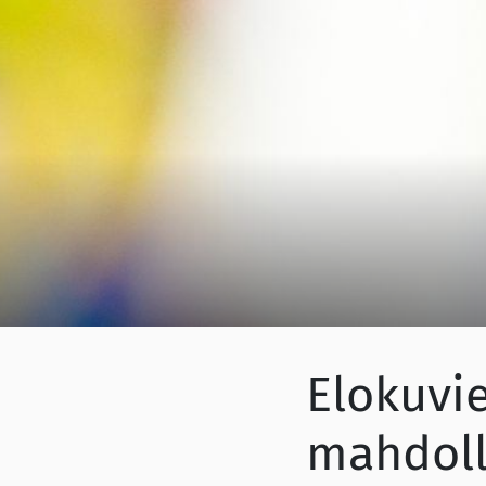
Elokuvi
mahdolli