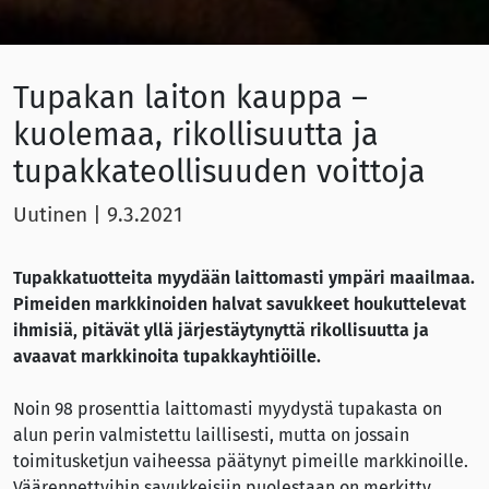
Tupakan laiton kauppa –
kuolemaa, rikollisuutta ja
tupakkateollisuuden voittoja
Uutinen
|
9.3.2021
Tupakkatuotteita myydään laittomasti ympäri maailmaa.
Pimeiden markkinoiden halvat savukkeet houkuttelevat
ihmisiä, pitävät yllä järjestäytynyttä rikollisuutta ja
avaavat markkinoita tupakkayhtiöille.
Noin 98 prosenttia laittomasti myydystä tupakasta on
alun perin valmistettu laillisesti, mutta on jossain
toimitusketjun vaiheessa päätynyt pimeille markkinoille.
Väärennettyihin savukkeisiin puolestaan on merkitty