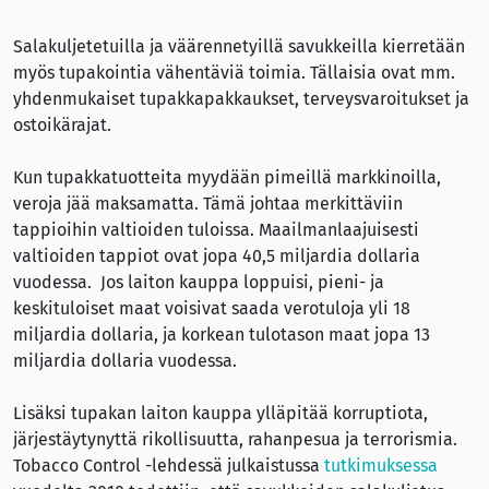
Salakuljetetuilla ja väärennetyillä savukkeilla kierretään
myös tupakointia vähentäviä toimia. Tällaisia ovat mm.
yhdenmukaiset tupakkapakkaukset, terveysvaroitukset ja
ostoikärajat.
Kun tupakkatuotteita myydään pimeillä markkinoilla,
veroja jää maksamatta. Tämä johtaa merkittäviin
tappioihin valtioiden tuloissa. Maailmanlaajuisesti
valtioiden tappiot ovat jopa 40,5 miljardia dollaria
vuodessa. Jos laiton kauppa loppuisi, pieni- ja
keskituloiset maat voisivat saada verotuloja yli 18
miljardia dollaria, ja korkean tulotason maat jopa 13
miljardia dollaria vuodessa.
Lisäksi tupakan laiton kauppa ylläpitää korruptiota,
järjestäytynyttä rikollisuutta, rahanpesua ja terrorismia.
Tobacco Control -lehdessä julkaistussa
tutkimuksessa