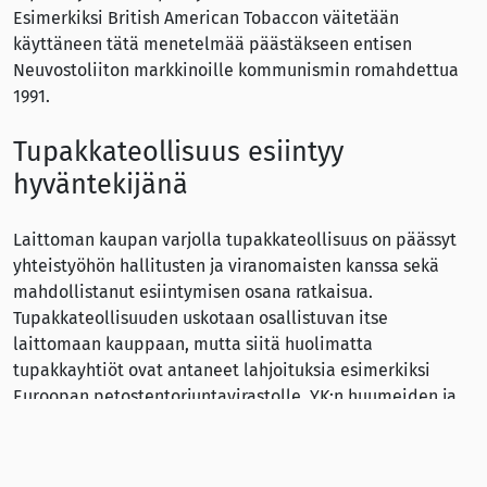
Esimerkiksi British American Tobaccon väitetään
käyttäneen tätä menetelmää päästäkseen entisen
Neuvostoliiton markkinoille kommunismin romahdettua
1991.
Tupakkateollisuus esiintyy
hyväntekijänä
Laittoman kaupan varjolla tupakkateollisuus on päässyt
yhteistyöhön hallitusten ja viranomaisten kanssa sekä
mahdollistanut esiintymisen osana ratkaisua.
Tupakkateollisuuden uskotaan osallistuvan itse
laittomaan kauppaan, mutta siitä huolimatta
tupakkayhtiöt ovat antaneet lahjoituksia esimerkiksi
Euroopan petostentorjuntavirastolle, YK:n huumeiden ja
rikollisuuden vastaiselle toimistolle (UN Office on Drugs
and Crime) sekä Interpolille.