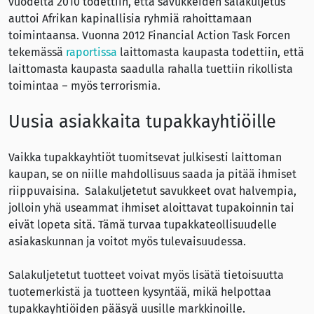
vuodelta 2010 todettiin, että savukkeiden salakuljetus
auttoi Afrikan kapinallisia ryhmiä rahoittamaan
toimintaansa. Vuonna 2012 Financial Action Task Forcen
tekemässä
raportissa
laittomasta kaupasta todettiin, että
laittomasta kaupasta saadulla rahalla tuettiin rikollista
toimintaa – myös terrorismia.
Uusia asiakkaita tupakkayhtiöille
Vaikka tupakkayhtiöt tuomitsevat julkisesti laittoman
kaupan, se on niille mahdollisuus saada ja pitää ihmiset
riippuvaisina. Salakuljetetut savukkeet ovat halvempia,
jolloin yhä useammat ihmiset aloittavat tupakoinnin tai
eivät lopeta sitä. Tämä turvaa tupakkateollisuudelle
asiakaskunnan ja voitot myös tulevaisuudessa.
Salakuljetetut tuotteet voivat myös lisätä tietoisuutta
tuotemerkistä ja tuotteen kysyntää, mikä helpottaa
tupakkayhtiöiden pääsyä uusille markkinoille.