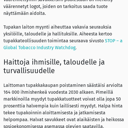
väärennetyt logot, joiden on tarkoitus saada tuote
näyttämään aidolta.
Tupakan laiton myynti aiheuttaa vakavia seurauksia
yksilöille, taloudelle ja hallituksille. Aiheesta kertoo
tupakkateollisuuden toimintaa seuraava sivusto
STOP – a
Global Tobacco Industry Watchdog
.
Haittoja ihmisille, taloudelle ja
turvallisuudelle
Laittoman tupakkakaupan poistaminen säästäisi arviolta
164 000 ihmishenkeä vuodesta 2030 alkaen. Pimeillä
markkinoilla myydyt tupakkatuotteet voivat olla jopa 50
prosenttia halvempia kuin laillisesti myydyt. Halpa hinta
tekee tupakoinnin aloittamisesta ja jatkamisesta
helpompaa. Halvat savukkeet ovat alaikäisten ja heikossa
sosioekonomisessa asemassa olevien saatavilla.