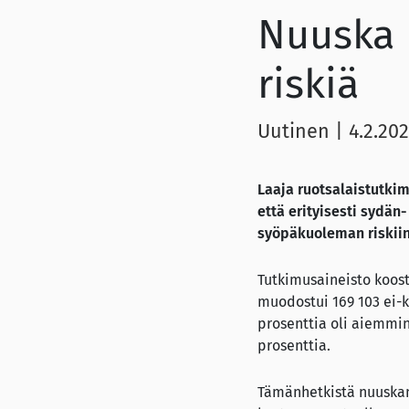
Nuuska 
riskiä
Uutinen
|
4.2.202
Laaja ruotsalaistutki
että erityisesti sydä
syöpäkuoleman riskiin
Tutkimusaineisto koost
muodostui 169 103 ei-k
prosenttia oli aiemmin
prosenttia.
Tämänhetkistä nuuskan