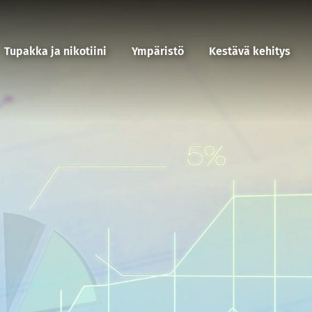
Tupakka ja nikotiini
Ympäristö
Kestävä kehitys