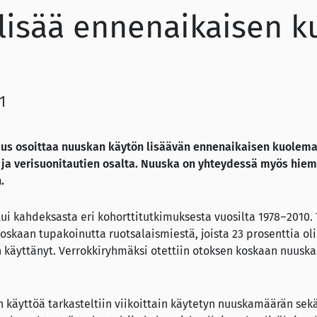
lisää ennenaikaisen 
1
mus osoittaa nuuskan käytön lisäävän ennenaikaisen kuoleman
n- ja verisuonitautien osalta. Nuuska on yhteydessä myös hi
.
ui kahdeksasta eri kohorttitutkimuksesta vuosilta 1978–2010.
oskaan tupakoinutta ruotsalaismiestä, joista 23 prosenttia oli
 käyttänyt. Verrokkiryhmäksi otettiin otoksen koskaan nuusk
 käyttöä tarkasteltiin viikoittain käytetyn nuuskamäärän sek