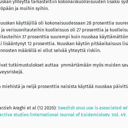
uskan yhteyttä tarkasteltiin kokonaiskuolleisuuden lisäksi syd
yöpään ja muihin syihin.
 nuuskan käyttäjillä oli kokonaisuudessaan 28 prosenttia suu
ja verisuonitauteihin kuolleisuus oli 27 prosenttia ja kuolleis
nitauteihin 37 prosenttia suurempi kuin nuuskaa käyttämättö
 lisääntynyt 12 prosenttia. Nuuskan käytön pitkäaikaisuus lisä
nnosten määrällä ei ollut selvää yhteyttä riskiin.
oivat tutkimustulokset auttaa ymmärtämään myös muiden sav
veysriskejä.
 miehistä ja neljä prosenttia naisista käyttää nuuskaa päivitt
zieh Araghi et al (12 2020):
Swedish snus use is associated wi
ective studies (International Journal of Epidemiology, Vol. 49, 