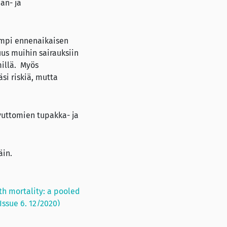
än- ja
rempi ennenaikaisen
uus muihin sairauksiin
millä. Myös
si riskiä, mutta
uttomien tupakka- ja
äin.
th mortality: a pooled
Issue 6, 12/2020)