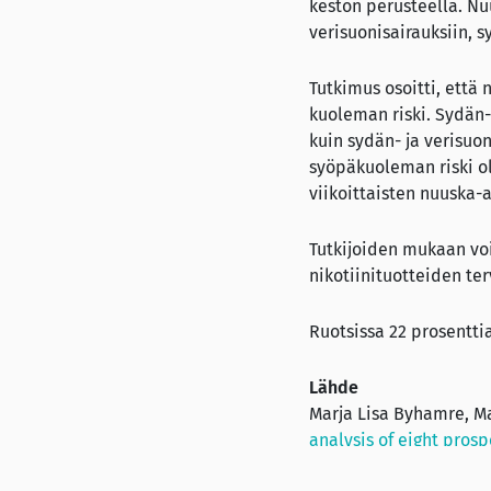
keston perusteella. Nu
verisuonisairauksiin, s
Tutkimus osoitti, että
kuoleman riski. Sydän- 
kuin sydän- ja verisuo
syöpäkuoleman riski oli
viikoittaisten nuuska-a
Tutkijoiden mukaan v
nikotiinituotteiden ter
Ruotsissa 22 prosenttia
Lähde
Marja Lisa Byhamre, Mar
analysis of eight prosp