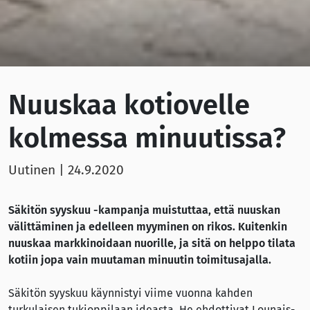
Nuuskaa kotiovelle
kolmessa minuutissa?
Uutinen
|
24.9.2020
Säkitön syyskuu -kampanja muistuttaa, että nuuskan
välittäminen ja edelleen myyminen on rikos. Kuitenkin
nuuskaa markkinoidaan nuorille, ja sitä on helppo tilata
kotiin jopa vain muutaman minuutin toimitusajalla.
Säkitön syyskuu käynnistyi viime vuonna kahden
turkulaisen tukioppilaan ideasta. He ehdottivat Lounais-