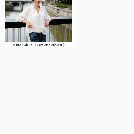
Minna Salakari (kuva Arto Arvilahti).
Minna Salakarin mukaan urheiluseurat ovat alkaneet
ainakin Turussa suhtautua nuuskaan aiempaa
kielteisemmin. Yhtenä syynä voi olla se, että kaupunki
vaatii tukea saavilta seuroilta nikotiinittomuutta.
”Aiemmin seurat saattoivat kieltäytyä kokonaan aiheen
esille ottamisesta. Kerran minut jopa lähes heitettiin ulos
tilaisuudesta, kun menin puhumaan nuuskasta. Nyt sitä ei
enää tapahdu, vaikka nuuskaa kyllä käytetään yhä
urheilussa. Jääkiekkoilussa eniten, mutta myös
jalkapallossa, salibandyssä ja tyttöjen taitoluistelussa.