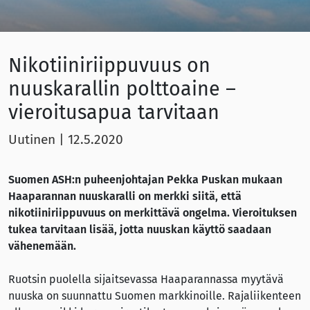
Nikotiiniriippuvuus on
nuuskarallin polttoaine –
vieroitusapua tarvitaan
Uutinen
|
12.5.2020
Suomen ASH:n puheenjohtajan Pekka Puskan mukaan
Haaparannan nuuskaralli on merkki siitä, että
nikotiiniriippuvuus on merkittävä ongelma. Vieroituksen
tukea tarvitaan lisää, jotta nuuskan käyttö saadaan
vähenemään.
Ruotsin puolella sijaitsevassa Haaparannassa myytävä
nuuska on suunnattu Suomen markkinoille. Rajaliikenteen