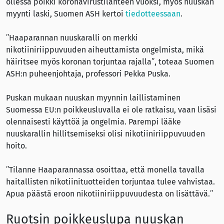
ollessa poikki koronavirustilanteen vuoksi, myös nuuskan
myynti laski, Suomen ASH kertoi
tiedotteessaan
.
”Haaparannan nuuskaralli on merkki
nikotiiniriippuvuuden aiheuttamista ongelmista, mikä
häiritsee myös koronan torjuntaa rajalla”, toteaa Suomen
ASH:n puheenjohtaja, professori Pekka Puska.
Puskan mukaan nuuskan myynnin laillistaminen
Suomessa EU:n poikkeusluvalla ei ole ratkaisu, vaan lisäsi
olennaisesti käyttöä ja ongelmia. Parempi lääke
nuuskarallin hillitsemiseksi olisi nikotiiniriippuvuuden
hoito.
”Tilanne Haaparannassa osoittaa, että monella tavalla
haitallisten nikotiinituotteiden torjuntaa tulee vahvistaa.
Apua päästä eroon nikotiiniriippuvuudesta on lisättävä.”
Ruotsin poikkeuslupa nuuskan