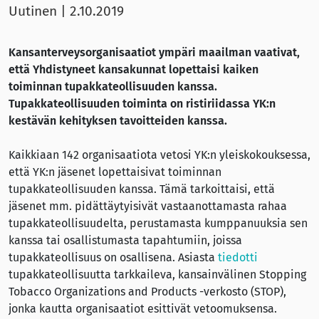
Uutinen
|
2.10.2019
Kansanterveysorganisaatiot ympäri maailman vaativat,
että Yhdistyneet kansakunnat lopettaisi kaiken
toiminnan tupakkateollisuuden kanssa.
Tupakkateollisuuden toiminta on ristiriidassa YK:n
kestävän kehityksen tavoitteiden kanssa.
Kaikkiaan 142 organisaatiota vetosi YK:n yleiskokouksessa,
että YK:n jäsenet lopettaisivat toiminnan
tupakkateollisuuden kanssa. Tämä tarkoittaisi, että
jäsenet mm. pidättäytyisivät vastaanottamasta rahaa
tupakkateollisuudelta, perustamasta kumppanuuksia sen
kanssa tai osallistumasta tapahtumiin, joissa
tupakkateollisuus on osallisena. Asiasta
tiedotti
tupakkateollisuutta tarkkaileva, kansainvälinen Stopping
Tobacco Organizations and Products -verkosto (STOP),
jonka kautta organisaatiot esittivät vetoomuksensa.