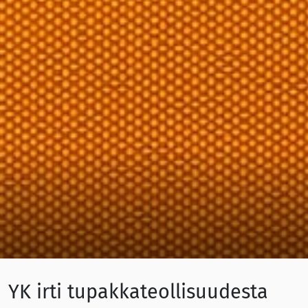
YK irti tupakkateollisuudesta