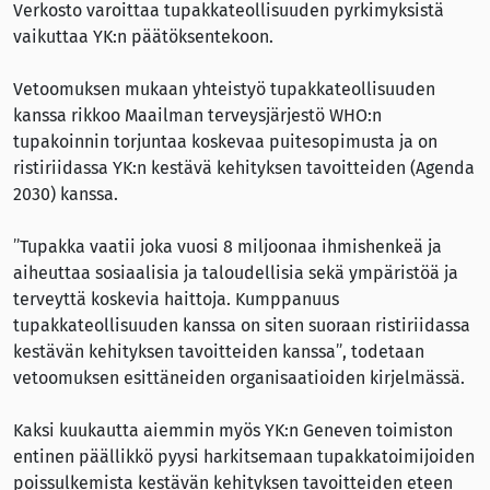
Verkosto varoittaa tupakkateollisuuden pyrkimyksistä
vaikuttaa YK:n päätöksentekoon.
Vetoomuksen mukaan yhteistyö tupakkateollisuuden
kanssa rikkoo Maailman terveysjärjestö WHO:n
tupakoinnin torjuntaa koskevaa puitesopimusta ja on
ristiriidassa YK:n kestävä kehityksen tavoitteiden (Agenda
2030) kanssa.
”Tupakka vaatii joka vuosi 8 miljoonaa ihmishenkeä ja
aiheuttaa sosiaalisia ja taloudellisia sekä ympäristöä ja
terveyttä koskevia haittoja. Kumppanuus
tupakkateollisuuden kanssa on siten suoraan ristiriidassa
kestävän kehityksen tavoitteiden kanssa”, todetaan
vetoomuksen esittäneiden organisaatioiden kirjelmässä.
Kaksi kuukautta aiemmin myös YK:n Geneven toimiston
entinen päällikkö pyysi harkitsemaan tupakkatoimijoiden
poissulkemista kestävän kehityksen tavoitteiden eteen