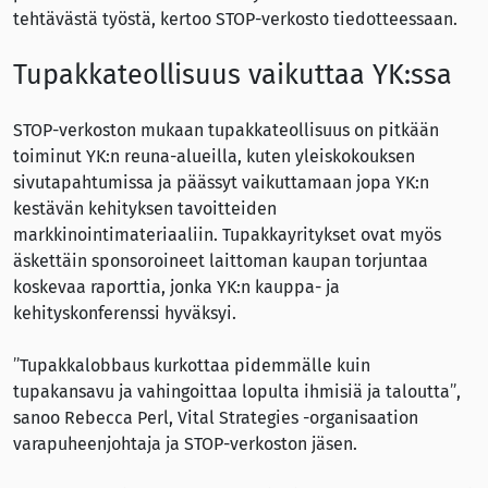
tehtävästä työstä, kertoo STOP-verkosto tiedotteessaan.
Tupakkateollisuus vaikuttaa YK:ssa
STOP-verkoston mukaan tupakkateollisuus on pitkään
toiminut YK:n reuna-alueilla, kuten yleiskokouksen
sivutapahtumissa ja päässyt vaikuttamaan jopa YK:n
kestävän kehityksen tavoitteiden
markkinointimateriaaliin. Tupakkayritykset ovat myös
äskettäin sponsoroineet laittoman kaupan torjuntaa
koskevaa raporttia, jonka YK:n kauppa- ja
kehityskonferenssi hyväksyi.
”Tupakkalobbaus kurkottaa pidemmälle kuin
tupakansavu ja vahingoittaa lopulta ihmisiä ja taloutta”,
sanoo Rebecca Perl, Vital Strategies -organisaation
varapuheenjohtaja ja STOP-verkoston jäsen.