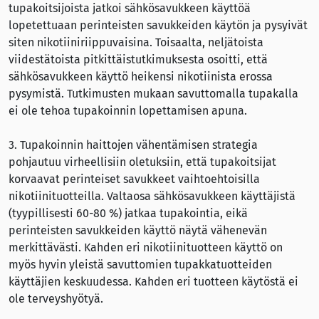
tupakoitsijoista jatkoi sähkösavukkeen käyttöä
lopetettuaan perinteisten savukkeiden käytön ja pysyivät
siten nikotiiniriippuvaisina. Toisaalta, neljätoista
viidestätoista pitkittäistutkimuksesta osoitti, että
sähkösavukkeen käyttö heikensi nikotiinista erossa
pysymistä. Tutkimusten mukaan savuttomalla tupakalla
ei ole tehoa tupakoinnin lopettamisen apuna.
3. Tupakoinnin haittojen vähentämisen strategia
pohjautuu virheellisiin oletuksiin, että tupakoitsijat
korvaavat perinteiset savukkeet vaihtoehtoisilla
nikotiinituotteilla. Valtaosa sähkösavukkeen käyttäjistä
(tyypillisesti 60-80 %) jatkaa tupakointia, eikä
perinteisten savukkeiden käyttö näytä vähenevän
merkittävästi. Kahden eri nikotiinituotteen käyttö on
myös hyvin yleistä savuttomien tupakkatuotteiden
käyttäjien keskuudessa. Kahden eri tuotteen käytöstä ei
ole terveyshyötyä.