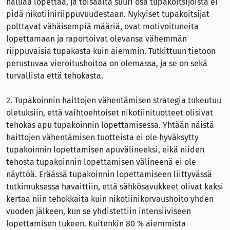
haluaa lopettaa, ja toisaalta suuri osa tupakoitsijoista ei
pidä nikotiiniriippuvuudestaan. Nykyiset tupakoitsijat
polttavat vähäisempiä määriä, ovat motivoituneita
lopettamaan ja raportoivat olevansa vähemmän
riippuvaisia tupakasta kuin aiemmin. Tutkittuun tietoon
perustuvaa vieroitushoitoa on olemassa, ja se on sekä
turvallista että tehokasta.
2. Tupakoinnin haittojen vähentämisen strategia tukeutuu
oletuksiin, että vaihtoehtoiset nikotiinituotteet olisivat
tehokas apu tupakoinnin lopettamisessa. Yhtään näistä
haittojen vähentämisen tuotteista ei ole hyväksytty
tupakoinnin lopettamisen apuvälineeksi, eikä niiden
tehosta tupakoinnin lopettamisen välineenä ei ole
näyttöä. Eräässä tupakoinnin lopettamiseen liittyvässä
tutkimuksessa havaittiin, että sähkösavukkeet olivat kaksi
kertaa niin tehokkaita kuin nikotiinikorvaushoito yhden
vuoden jälkeen, kun se yhdistettiin intensiiviseen
lopettamisen tukeen. Kuitenkin 80 % aiemmista