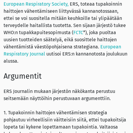
European Respiratory Society,
ERS, toteaa tupakoinnin
haittojen vähentämiseen liittyvässä kannanotossaan,
ettei se voi suositella mitään keuhkoille tai ylipäätään
terveydelle haitallista tuotetta. Sen sijaan järjestö tukee
WHO:n tupakkapuitesopimusta (
FCTC
*), joka puoltaa
uusien tuotteiden säätelyä, eikä suosittele haittojen
vähentämistä väestöpohjaisena strategiana.
European
Respiratory Journal
uutisoi ERS:n kannanotosta joulukuun
alussa.
Argumentit
ERS Journalin mukaan järjestön näkökanta perustuu
seitsemään näyttöihin perustuvaan argumenttiin.
1. Tupakoinnin haittojen vähentämisen strategia
pohjautuu virheellisiin väitteisiin siitä, ettei tupakoitsija
lopeta tai kykene lopettamaan tupakointia. Valtaosa