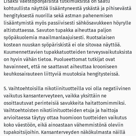
Lisäksi väestöpohjaisista tutkimuksista on saatu
kohtuullista näyttöä lisääntyneestä yskästä ja pihisevästä
hengityksestä nuorilla sekä astman pahenemisen
lisääntymistä myös passiivisesti sähkösavukkeen höyrylle
altistuttaessa. Savuton tupakka aiheuttaa paljon
syöpäkuolemia maailmanlaajuisesti. Ruotsalaisen
kostean nuuskan syöpäriskistä ei ole sitovaa näyttöä.
Kuumennettavien tupakkatuotteiden terveysvaikutuksista
on hyvin vähän tietoa. Puolueettomat tutkijat ovat
havainneet, että ne saattavat aiheuttaa krooniseen
keuhkosairauteen liittyviä muutoksia hengitysteissä.
5. Vaihtoehtoisilla nikotiinituotteilla voi olla negatiivinen
vaikutus kansanterveyteen, vaikka yksittäin ne
osoittautuvat perinteisiä savukkeita haitattomimmiksi.
Vaihtoehtoisten nikotiinituotteiden etuja ja haittoja
arvioitaessa täytyy ottaa huomioon tuotteiden vaikutus
koko väestöön, eikä ainoastaan vähemmistönä oleviin
tupakoitsijoihin. Kansanterveyden näkökulmasta näillä