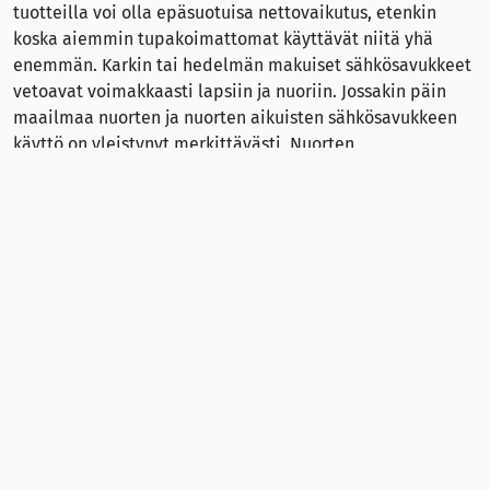
tuotteilla voi olla epäsuotuisa nettovaikutus, etenkin
koska aiemmin tupakoimattomat käyttävät niitä yhä
enemmän. Karkin tai hedelmän makuiset sähkösavukkeet
vetoavat voimakkaasti lapsiin ja nuoriin. Jossakin päin
maailmaa nuorten ja nuorten aikuisten sähkösavukkeen
käyttö on yleistynyt merkittävästi. Nuorten
sähkösavukkeen käyttö on lisääntynyt epidemian
omaisesti sekä USA:ssa että Euroopassa, ja USA:ssa on
esitetty maustettujen sähkösavukkeiden kieltämistä.
Väestötutkimus osoitti, että sähkösavukkeen käytön
jälkeen tupakoinnin (uudestaan) aloittaneita on
enemmän kuin tupakoinnin lopettaneita. On myös
merkittävää näyttöä siitä, että sähkösavukkeen käyttö
lisää nuorilla tupakoinnin aloittamisen riskiä.
Savuttoman tupakan käyttö, sähkösavukkeen tavoin, lisää
tupakoinnin aloittamisen todennäköisyyttä.
6. Tupakoitsijat pitävät vaihtoehtoisia nikotiinituotteita
toimivana vaihtoehtona näyttöihin pohjautuvalle