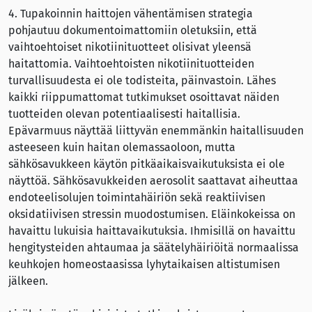
4. Tupakoinnin haittojen vähentämisen strategia
pohjautuu dokumentoimattomiin oletuksiin, että
vaihtoehtoiset nikotiinituotteet olisivat yleensä
haitattomia. Vaihtoehtoisten nikotiinituotteiden
turvallisuudesta ei ole todisteita, päinvastoin. Lähes
kaikki riippumattomat tutkimukset osoittavat näiden
tuotteiden olevan potentiaalisesti haitallisia.
Epävarmuus näyttää liittyvän enemmänkin haitallisuuden
asteeseen kuin haitan olemassaoloon, mutta
sähkösavukkeen käytön pitkäaikaisvaikutuksista ei ole
näyttöä. Sähkösavukkeiden aerosolit saattavat aiheuttaa
endoteelisolujen toimintahäiriön sekä reaktiivisen
oksidatiivisen stressin muodostumisen. Eläinkokeissa on
havaittu lukuisia haittavaikutuksia. Ihmisillä on havaittu
hengitysteiden ahtaumaa ja säätelyhäiriöitä normaalissa
keuhkojen homeostaasissa lyhytaikaisen altistumisen
jälkeen.