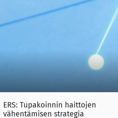
ERS: Tupakoinnin haittojen
vähentämisen strategia