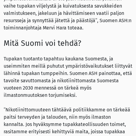
vaihe tupakan viljelystä ja kuivatuksesta savukkeiden
valmistukseen, jakeluun ja hävittämiseen vaatii paljon
resursseja ja synnyttää jätettä ja päästöjä”, Suomen ASH:n
toiminnanjohtaja Mervi Hara toteaa.
Mitä Suomi voi tehdä?
Tupakan tuotanto tapahtuu kaukana Suomesta, ja
useimmiten meillä puhutut ympäristövaikutukset liittyvät
lähinnä tupakan tumppeihin. Suomen ASH painottaa, että
tavoite savuttomasta ja nikotiinittomasta Suomesta
vuoteen 2030 mennessä on tärkeä myös
ilmastonmuutoksen torjumiseksi.
”Nikotiinittomuuteen tähtäävä politiikkamme on tärkeää
paitsi terveyden ja talouden, niin myös ilmaston
kannalta. Jos hyväksymme tupakkateollisuuden toimet,
rasitamme erityisesti kehittyviä maita, joissa tupakkaa