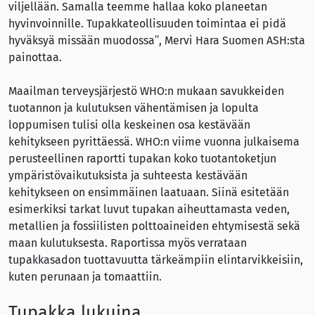
viljellään. Samalla teemme hallaa koko planeetan
hyvinvoinnille. Tupakkateollisuuden toimintaa ei pidä
hyväksyä missään muodossa”, Mervi Hara Suomen ASH:sta
painottaa.
Maailman terveysjärjestö WHO:n mukaan savukkeiden
tuotannon ja kulutuksen vähentämisen ja lopulta
loppumisen tulisi olla keskeinen osa kestävään
kehitykseen pyrittäessä. WHO:n viime vuonna julkaisema
perusteellinen raportti tupakan koko tuotantoketjun
ympäristövaikutuksista ja suhteesta kestävään
kehitykseen on ensimmäinen laatuaan. Siinä esitetään
esimerkiksi tarkat luvut tupakan aiheuttamasta veden,
metallien ja fossiilisten polttoaineiden ehtymisestä sekä
maan kulutuksesta. Raportissa myös verrataan
tupakkasadon tuottavuutta tärkeämpiin elintarvikkeisiin,
kuten perunaan ja tomaattiin.
Tupakka lukuina