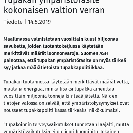
Tupakan ympäristörasite
kokonaisen valtion verran
Tiedote
|
14.5.2019
Maailmassa valmistetaan vuosittain kuusi biljoonaa
savuketta, joiden tuotantoketjussa käytetään
merkittävät määrät luonnonvaroja. Suomen ASH
painottaa, että tupakan ympäristörasite on myös tärkeä
syy jatkaa määrätietoista tupakkapolitiikkaa.
Tupakan tuotannossa käytetään merkittävät määrät vettä,
maata ja energiaa, minkä lisäksi tupakka aiheuttaa
vuosittain miljoonia tonneja kiinteää jätettä. Näiden
tietojen valossa on selvää, että ympäristökysymykset ovat
nousseet tupakkapolitiikassa tärkeäksi näkökulmaksi.
”Tupakoinnin terveysvaikutukset tunnetaan laajalti, mutta
ympäristövaikutuksia ei ole juuri huomioitu. Jokainen