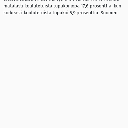
matalasti koulutetuista tupakoi jopa 17,6 prosenttia, kun
korkeasti koulutetuista tupakoi 5,9 prosenttia. Suomen
ASH:n toiminnanjohtaja Mervi Hara toivookin, että
tupakkapolitiikassa kiinnitetään myös erityistä huomiota
paljon tupakoiviin ryhmiin.
”Suuri osa tupakoitsijoista haluaa itse lopettaa
tupakoinnin, ja heitä täytyy tukea kaikin keinoin. Kaikille
pitää voida tarjota vieroituspalveluja. Esimerkiksi
reseptillä määrättävät vieroituslääkkeet tulee saada
Kela-korvauksen piiriin. Näitä toimenpiteitä ehdotettiin
myös tupakka- ja nikotiinipoliittisen työryhmän
esityksessä”, Mervi Hara kertoo.
Suomen ASH painottaa, että uudet nikotiinituotteet eivät
ole ratkaisu tupakoinnin vieroituksessa, koska ne eivät
tähtää nikotiiniriippuvuudesta irrottautumiseen, vaan
voivat ennemminkin voimistaa riippuvuutta.