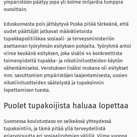
ympäristöön päätyy jopa yli kolme miljardia tumppia
vuosittain.
Eduskunnasta pois jättäytyvä Puska pitää tärkeänä, että
uudet päättäjät jatkavat määrätietoista
tupakkapolitiikkaa sosiaali- ja terveysministeriön
asettaman työryhmän esityksen pohjalta. Työryhmä antoi
viime keväänä esityksen, joka sisälsi 44 konkreettista
toimenpidettä tupakka- ja nikotiinituotteiden käytön
vähentämiseksi. Verotuksen lisäksi mukana oli esitykset
mm. savuttomien ympäristöjen laajentamisesta, uusien
nikotiinituotteiden säätelystä ja tupakoinnin
lopettamisen tuesta.
Puolet tupakoijista haluaa lopettaa
Suomessa koulutustaso on selkeässä yhteydessä
tupakointiin, ja tämä pitää yllä terveydellistä
eriarvoisuutta eri sosiaaliryhmien välillä. Viime vuonna