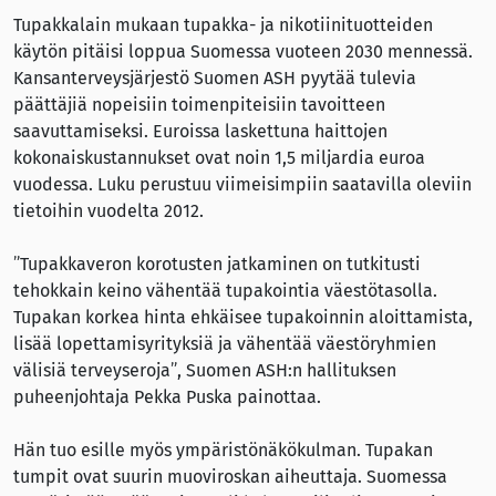
Tupakkalain mukaan tupakka- ja nikotiinituotteiden
käytön pitäisi loppua Suomessa vuoteen 2030 mennessä.
Kansanterveysjärjestö Suomen ASH pyytää tulevia
päättäjiä nopeisiin toimenpiteisiin tavoitteen
saavuttamiseksi. Euroissa laskettuna haittojen
kokonaiskustannukset ovat noin 1,5 miljardia euroa
vuodessa. Luku perustuu viimeisimpiin saatavilla oleviin
tietoihin vuodelta 2012.
”Tupakkaveron korotusten jatkaminen on tutkitusti
tehokkain keino vähentää tupakointia väestötasolla.
Tupakan korkea hinta ehkäisee tupakoinnin aloittamista,
lisää lopettamisyrityksiä ja vähentää väestöryhmien
välisiä terveyseroja”, Suomen ASH:n hallituksen
puheenjohtaja Pekka Puska painottaa.
Hän tuo esille myös ympäristönäkökulman. Tupakan
tumpit ovat suurin muoviroskan aiheuttaja. Suomessa