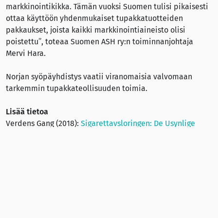
markkinointikikka. Tämän vuoksi Suomen tulisi pikaisesti
ottaa käyttöön yhdenmukaiset tupakkatuotteiden
pakkaukset, joista kaikki markkinointiaineisto olisi
poistettu”, toteaa Suomen ASH ry:n toiminnanjohtaja
Mervi Hara.
Norjan syöpäyhdistys vaatii viranomaisia valvomaan
tarkemmin tupakkateollisuuden toimia.
Lisää tietoa
Verdens Gang (2018):
Sigarettavsloringen: De Usynlige
hullene
(norjaksi)
Lisää sivuillamme:
Tupakkatuotteiden ja vastaavien tuotteiden sekä
niiden vähittäismyyntipakkausten merkinnöistä ja