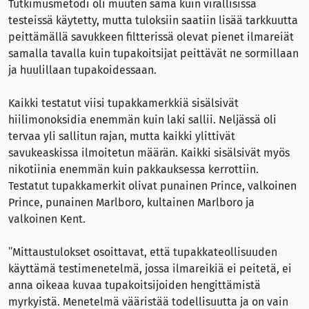
Tutkimusmetodi oli muuten sama kuin virallisissa
testeissä käytetty, mutta tuloksiin saatiin lisää tarkkuutta
peittämällä savukkeen filtterissä olevat pienet ilmareiät
samalla tavalla kuin tupakoitsijat peittävät ne sormillaan
ja huulillaan tupakoidessaan.
Kaikki testatut viisi tupakkamerkkiä sisälsivät
hiilimonoksidia enemmän kuin laki sallii. Neljässä oli
tervaa yli sallitun rajan, mutta kaikki ylittivät
savukeaskissa ilmoitetun määrän. Kaikki sisälsivät myös
nikotiinia enemmän kuin pakkauksessa kerrottiin.
Testatut tupakkamerkit olivat punainen Prince, valkoinen
Prince, punainen Marlboro, kultainen Marlboro ja
valkoinen Kent.
”Mittaustulokset osoittavat, että tupakkateollisuuden
käyttämä testimenetelmä, jossa ilmareikiä ei peitetä, ei
anna oikeaa kuvaa tupakoitsijoiden hengittämistä
myrkyistä. Menetelmä vääristää todellisuutta ja on vain