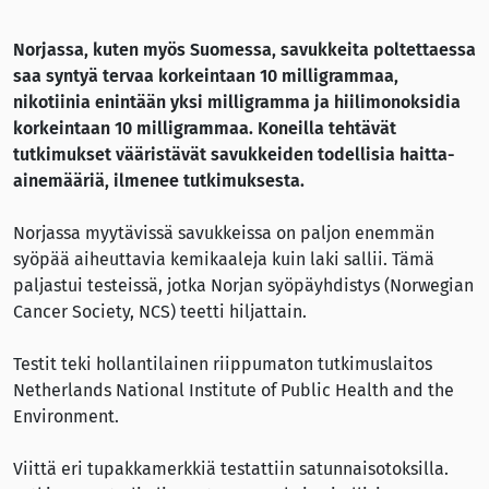
Norjassa, kuten myös Suomessa, savukkeita poltettaessa
saa syntyä tervaa korkeintaan 10 milligrammaa,
nikotiinia enintään yksi milligramma ja hiilimonoksidia
korkeintaan 10 milligrammaa. Koneilla tehtävät
tutkimukset vääristävät savukkeiden todellisia haitta-
ainemääriä, ilmenee tutkimuksesta.
Norjassa myytävissä savukkeissa on paljon enemmän
syöpää aiheuttavia kemikaaleja kuin laki sallii. Tämä
paljastui testeissä, jotka Norjan syöpäyhdistys (Norwegian
Cancer Society, NCS) teetti hiljattain.
Testit teki hollantilainen riippumaton tutkimuslaitos
Netherlands National Institute of Public Health and the
Environment.
Viittä eri tupakkamerkkiä testattiin satunnaisotoksilla.