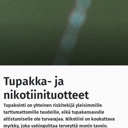
Tupakka- ja
nikotiinituotteet
Tupakointi on yhteinen riskitekijä yleisimmille
tarttumattomille taudeille, eikä tupakansavulle
altistumiselle ole turvarajaa. Nikotiini on koukuttava
myrkky, joka vahingoittaa terveyttä monin tavoin.