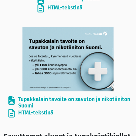
HTML-tekstinä
Tupakkalain tavoite on savuton ja nikotiiniton
Suomi
HTML-tekstinä