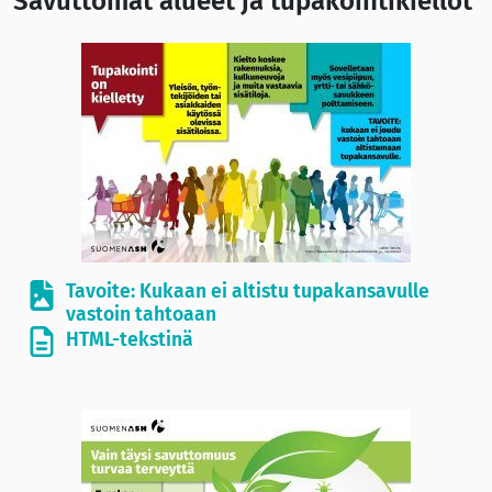
Savuttomat alueet ja tupakointikiellot
Tavoite: Kukaan ei altistu tupakansavulle
vastoin tahtoaan
HTML-tekstinä