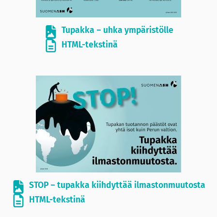
Tupakka – uhka ympäristölle
HTML-tekstinä
STOP – tupakka kiihdyttää ilmastonmuutosta
HTML-tekstinä