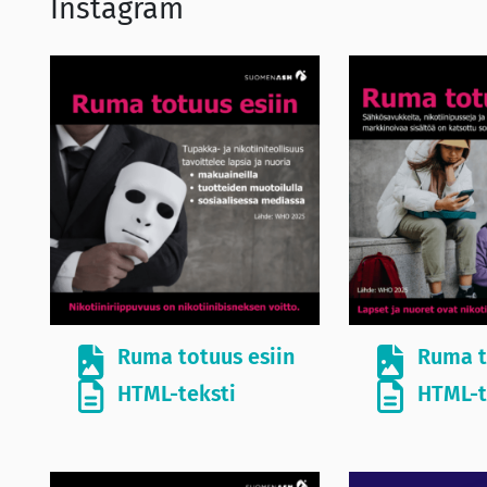
Instagram
Ruma totuus esiin
Ruma t
HTML-teksti
HTML-t