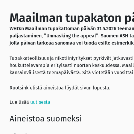
Maailman tupakaton pä
WHO:n
Maailman tupakattoman päivän 31.5.2026 teeman
paljastaminen, ”Unmasking the appeal”.
Suomen ASH tar
jolla päivän tärkeää sanomaa
voi tuoda esille esimerki
Tupakkateollisuus ja nikotiiniyritykset pyrkivät jatkuvasti
houkuttelevampia erityisesti nuorten keskuudessa. Maa
kansainvälisestä teemapäivästä. Sitä vietetään vuositta
Ruotsinkielistä aineistoa löydät sivun lopusta.
Lue lisää
uutisesta
Aineistoa suomeksi