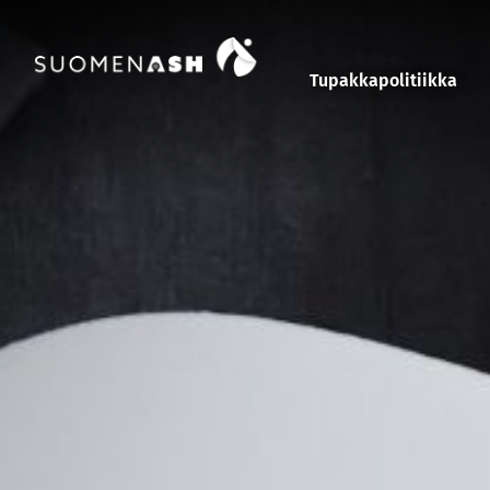
Siirry sisältöön
Tupakkapolitiikka