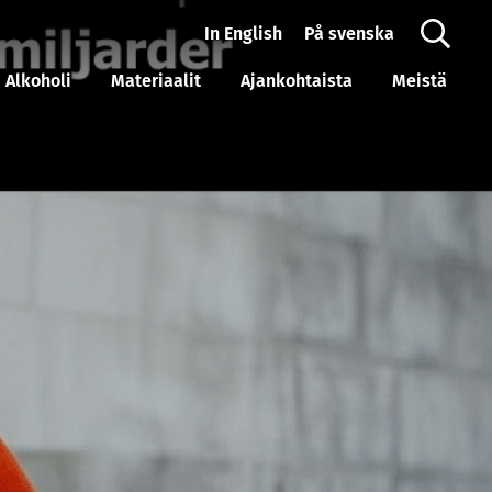
In English
På svenska
Alkoholi
Materiaalit
Ajankohtaista
Meistä