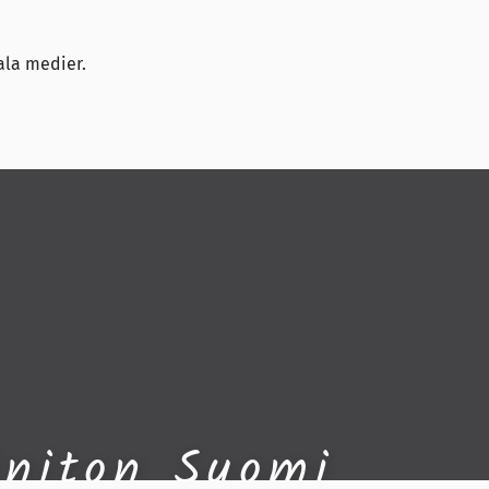
ala medier.
initon Suomi