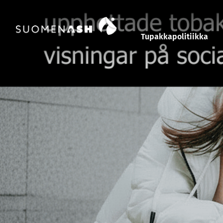
Siirry sisältöön
Tupakkapolitiikka