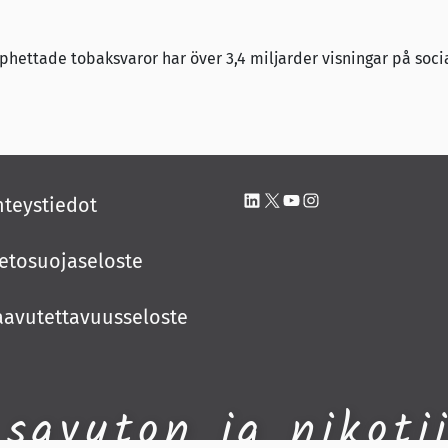
phettade tobaksvaror har över 3,4 miljarder visningar på soci
LinkedIn
X
YouTube
Instagram
hteystiedot
ietosuojaseloste
aavutettavuusseloste
 savuton ja nikoti