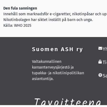
Den fula sanningen
Innehåll som marknadsför e-cigaretter, nikotinpåsar och up
Nikotinbolagen har siktet inställt på barn och unga.
Källa: WHO 2025
Suomen ASH ry
Y
Valtakunnallinen
T
kansanterveysjärjestö ja
tupakka- ja nikotiinipolitiikan
S
asiantuntija.
Tavoitteena