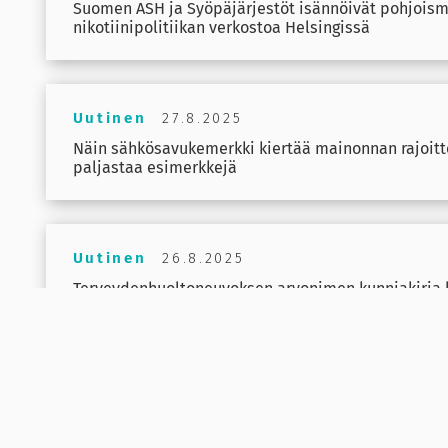
Suomen ASH ja Syöpäjärjestöt isännöivät pohjoism
nikotiinipolitiikan verkostoa Helsingissä
Uutinen
27.8.2025
Näin sähkösavukemerkki kiertää mainonnan rajoitt
paljastaa esimerkkejä
Uutinen
26.8.2025
Terveydenhuoltoneuvoksen arvonimen kunniakirja l
Uutinen
22.8.2025
Tupakkateollisuus käytti EU:ssa lobbaukseen lähes