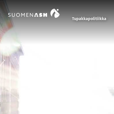
Siirry sisältöön
Tupakkapolitiikka