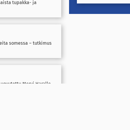
aista tupakka- ja
eita somessa – tutkimus
uovutettu Mervi Haralle
 19 miljoonaa euroa