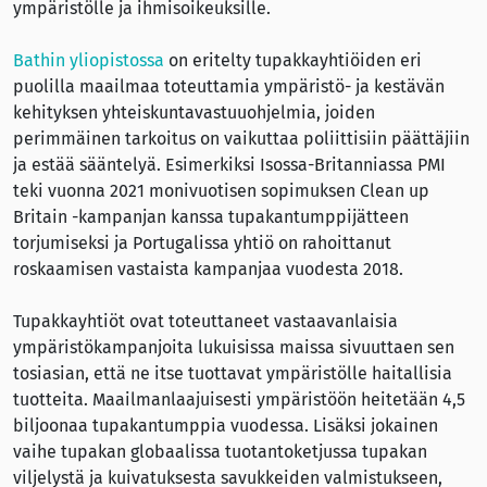
ympäristölle ja ihmisoikeuksille.
Bathin yliopistossa
on eritelty tupakkayhtiöiden eri
puolilla maailmaa toteuttamia ympäristö- ja kestävän
kehityksen yhteiskuntavastuuohjelmia, joiden
perimmäinen tarkoitus on vaikuttaa poliittisiin päättäjiin
ja estää sääntelyä. Esimerkiksi Isossa-Britanniassa PMI
teki vuonna 2021 monivuotisen sopimuksen Clean up
Britain -kampanjan kanssa tupakantumppijätteen
torjumiseksi ja Portugalissa yhtiö on rahoittanut
roskaamisen vastaista kampanjaa vuodesta 2018.
Tupakkayhtiöt ovat toteuttaneet vastaavanlaisia
ympäristökampanjoita lukuisissa maissa sivuuttaen sen
tosiasian, että ne itse tuottavat ympäristölle haitallisia
tuotteita. Maailmanlaajuisesti ympäristöön heitetään 4,5
biljoonaa tupakantumppia vuodessa. Lisäksi jokainen
vaihe tupakan globaalissa tuotantoketjussa tupakan
viljelystä ja kuivatuksesta savukkeiden valmistukseen,