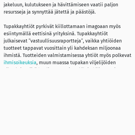
jakeluun, kulutukseen ja hävittämiseen vaatii paljon
resursseja ja synnyttää jätettä ja päästöjä.
Tupakkayhtiöt pyrkivät kiillottamaan imagoaan myös
esiintymällä eettisinä yrityksinä. Tupakkayhtiöt
julkaisevat ”vastuullisuusraportteja”, vaikka yhtiöiden
tuotteet tappavat vuosittain yli kahdeksan miljoonaa
ihmistä. Tuotteiden valmistamisessa yhtiöt myös polkevat
ihmisoikeuksia
, muun muassa tupakan viljelijöiden
oikeuksia. Siitä huolimatta esimerkiksi Philip Morris
International väittää sivullaan vuoden 2024 maaliskuussa
”pyrkivänsä globaalina yrityksenä puolustamaan
ihmisoikeuksia organisaatiossaan ja koko arvoketjussaan”.
Katso myös:
STOP (31.5.2022):
We Need to See Past the Industry’s
‘Green’ PR