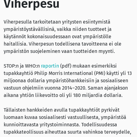
Viherpesu
Viherpesulla tarkoitetaan yritysten esiintymistä
ympäristöystävällisinä, vaikka niiden tuotteet ja
käytännöt kokonaisuudessaan ovat ympäristölle
haitallisia. Viherpesun todellisena tavoitteena ei ole
ympäristön suojeleminen vaan tuotteiden myynti.
STOP:n ja WHO:n
raportin
(pdf) mukaan esimerkiksi
tupakkayhtiö Philip Morris International (PMI) käytti yli 13
miljoonaa dollaria ympäristöhankkeisiin ja sosiaaliseen
vastuun ohjelmiin vuonna 2014–2020. Saman ajanjakson
aikana yhtiön liikevoitto oli yli 180 miljardia dollaria.
Tällaisten hankkeiden avulla tupakkayhtiöt pyrkivät
luomaan kuvaa sosiaalisesti vastuullisesta, ympäristöä
kunnioittavasta yritystoiminnasta. Todellisuudessa
tupakkateollisuus aiheuttaa suurta vahinkoa terveydelle,