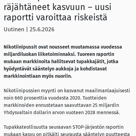
räjähtäneet kasvuun – uusi
raportti varoittaa riskeistä
Uutinen
|
25.6.2026
Nikotiinipussit ovat nousseet muutamassa vuodessa
miljardiluokan liiketoiminnaksi. Tuoreen raportin
mukaan markkinoita hallitsevat tupakkajätit, jotka
hyödyntävät sääntelyn aukkoja ja kohdistavat
markkinointiaan myös nuoriin.
Nikotiinipussien myynti on kasvanut maailmanlaajuisesti
noin 660 prosenttia vuodesta 2020. Tuotteiden
markkinoiden ennustetaan saavuttavan 25 miljardin
Yhdysvaltain dollarin arvon vuoteen 2028 mennessä.
Tupakkateollisuutta seuraavan STOP-järjestön raportin
mukaan kasvu on pitkälti seurausta sääntelyn puutteesta