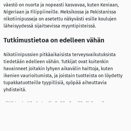
väestö on nuorta ja nopeasti kasvavaa, kuten Keniaan,
Nigeriaan ja Filippiineille. Meksikossa ja Pakistanissa
nikotiinipusseja on asetettu näkyvästi esille koulujen
läheisyydessä sijaitsevissa myyntipisteissä.
Tutkimustietoa on edelleen vähän
Nikotiinipussien pitkäaikaisista terveysvaikutuksista
tiedetään edelleen vähän. Tutkijat ovat kuitenkin
havainneet joitakin lyhyen aikavälin haittoja, kuten
ikenien vaurioitumista, ja joistain tuotteista on löydetty
tupakkatuotteille tyypillisiä, syöpää aiheuttavia
yhdisteitä.
Tällä hetkellä ei ole riittävää näyttöä siitä, että
nikotiinipussit olisivat tehokas apuväline tupakoinnin tai
nikotiinin käytön lopettamisessa. Sen sijaan tuotteita
käytetään usein muiden nikotiinituotteiden rinnalla.