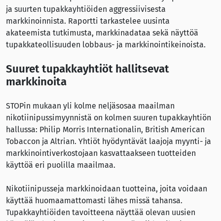
ja suurten tupakkayhtiöiden aggressiivisesta
markkinoinnista. Raportti tarkastelee uusinta
akateemista tutkimusta, markkinadataa sekä näyttöä
tupakkateollisuuden lobbaus- ja markkinointikeinoista.
Suuret tupakkayhtiöt hallitsevat
markkinoita
STOPin mukaan yli kolme neljäsosaa maailman
nikotiinipussimyynnistä on kolmen suuren tupakkayhtiön
hallussa: Philip Morris Internationalin, British American
Tobaccon ja Altrian. Yhtiöt hyödyntävät laajoja myynti- ja
markkinointiverkostojaan kasvattaakseen tuotteiden
käyttöä eri puolilla maailmaa.
Nikotiinipusseja markkinoidaan tuotteina, joita voidaan
käyttää huomaamattomasti lähes missä tahansa.
Tupakkayhtiöiden tavoitteena näyttää olevan uusien