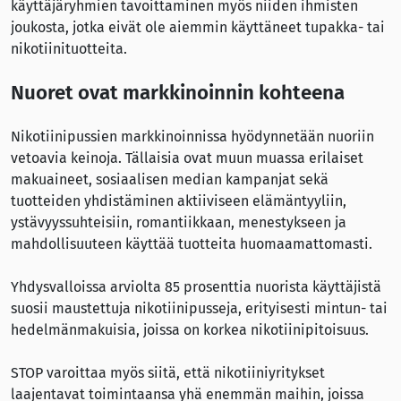
käyttäjäryhmien tavoittaminen myös niiden ihmisten
joukosta, jotka eivät ole aiemmin käyttäneet tupakka- tai
nikotiinituotteita.
Nuoret ovat markkinoinnin kohteena
Nikotiinipussien markkinoinnissa hyödynnetään nuoriin
vetoavia keinoja. Tällaisia ovat muun muassa erilaiset
makuaineet, sosiaalisen median kampanjat sekä
tuotteiden yhdistäminen aktiiviseen elämäntyyliin,
ystävyyssuhteisiin, romantiikkaan, menestykseen ja
mahdollisuuteen käyttää tuotteita huomaamattomasti.
Yhdysvalloissa arviolta 85 prosenttia nuorista käyttäjistä
suosii maustettuja nikotiinipusseja, erityisesti mintun- tai
hedelmänmakuisia, joissa on korkea nikotiinipitoisuus.
STOP varoittaa myös siitä, että nikotiiniyritykset
laajentavat toimintaansa yhä enemmän maihin, joissa