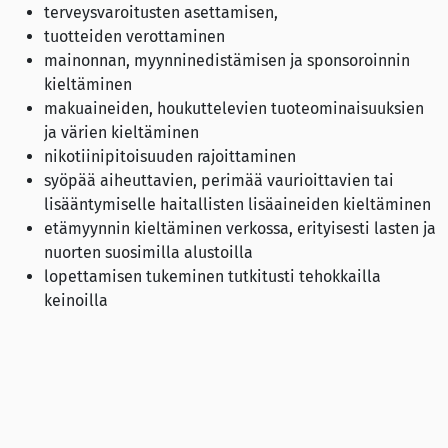
terveysvaroitusten asettamisen,
tuotteiden verottaminen
mainonnan, myynninedistämisen ja sponsoroinnin
kieltäminen
makuaineiden, houkuttelevien tuoteominaisuuksien
ja värien kieltäminen
nikotiinipitoisuuden rajoittaminen
syöpää aiheuttavien, perimää vaurioittavien tai
lisääntymiselle haitallisten lisäaineiden kieltäminen
etämyynnin kieltäminen verkossa, erityisesti lasten ja
nuorten suosimilla alustoilla
lopettamisen tukeminen tutkitusti tehokkailla
keinoilla
Lähde:
WHO (12.11.2025):
WHO position on Tobacco Control and
Harm Reduction
(pdf)