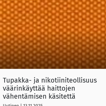
Tupakka- ja nikotiiniteollisuus
väärinkäyttää haittojen
vähentämisen käsitettä
Uutinen
|
13.11.2025