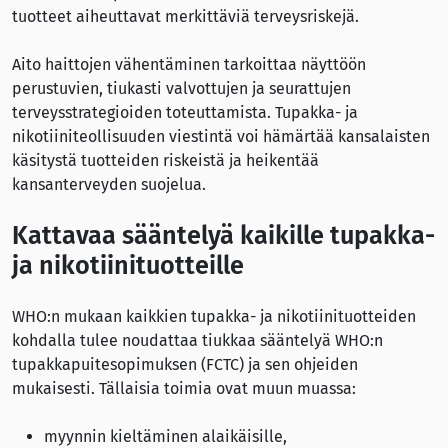
tuotteet aiheuttavat merkittäviä terveysriskejä.
Aito haittojen vähentäminen tarkoittaa näyttöön
perustuvien, tiukasti valvottujen ja seurattujen
terveysstrategioiden toteuttamista. Tupakka- ja
nikotiiniteollisuuden viestintä voi hämärtää kansalaisten
käsitystä tuotteiden riskeistä ja heikentää
kansanterveyden suojelua.
Kattavaa sääntelyä kaikille tupakka-
ja nikotiinituotteille
WHO:n mukaan kaikkien tupakka- ja nikotiinituotteiden
kohdalla tulee noudattaa tiukkaa sääntelyä WHO:n
tupakkapuitesopimuksen (FCTC) ja sen ohjeiden
mukaisesti. Tällaisia toimia ovat muun muassa:
myynnin kieltäminen alaikäisille,