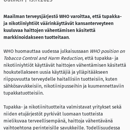
Maailman terveysjärjestö WHO varoittaa, että tupakka-
ja nikotiiniyhtiöt väärinkäyttävät kansanterveyteen
kuuluvaa haittojen vähentämisen käsitettä
markkinoidakseen tuotteitaan
.
WHO huomauttaa uudessa julkaisussaan
WHO position on
Tobacco Control and Harm Reduction,
että tupakka- ja
nikotiiniyhtiöt käyttävät haittojen vähentämisen käsitettä
houkutellakseen uusia käyttäjiä ja ylläpitääkseen
riippuvuutta terveydelle haitallisiin tuotteisiin, kuten
sähkösavukkeisiin, nikotiinipusseihin ja kuumennettaviin
tupakkatuotteisiin.
Tupakka- ja nikotiinituotteita valmistavat yritykset sekä
niiden etujärjestöt pyrkivät luomaan tuotteista
mielikuvaa terveellisempänä, haittoja vähentävänä
vaihtoehtona perinteisille savukkeille. Todellisuudessa