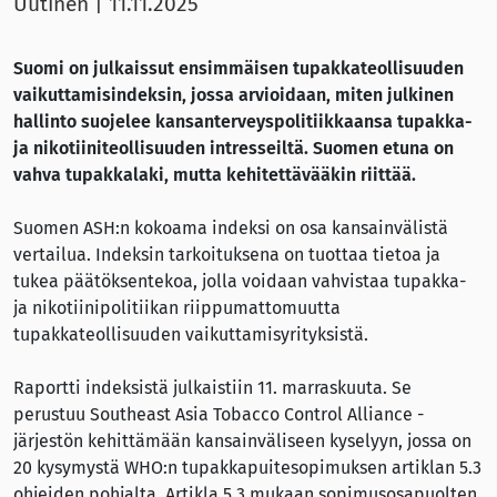
Uutinen
|
11.11.2025
Suomi on julkaissut ensimmäisen tupakkateollisuuden
vaikuttamisindeksin, jossa arvioidaan, miten julkinen
hallinto suojelee kansanterveyspolitiikkaansa tupakka-
ja nikotiiniteollisuuden intresseiltä. Suomen etuna on
vahva tupakkalaki, mutta kehitettävääkin riittää.
Suomen ASH:n kokoama indeksi on osa kansainvälistä
vertailua. Indeksin tarkoituksena on tuottaa tietoa ja
tukea päätöksentekoa, jolla voidaan vahvistaa tupakka-
ja nikotiinipolitiikan riippumattomuutta
tupakkateollisuuden vaikuttamisyrityksistä.
Raportti indeksistä julkaistiin 11. marraskuuta. Se
perustuu Southeast Asia Tobacco Control Alliance -
järjestön kehittämään kansainväliseen kyselyyn, jossa on
20 kysymystä WHO:n tupakkapuitesopimuksen artiklan 5.3
ohjeiden pohjalta. Artikla 5.3 mukaan sopimusosapuolten