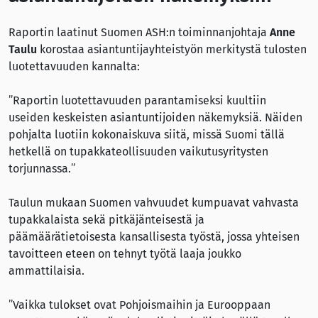
Raportin laatinut Suomen ASH:n toiminnanjohtaja
Anne
Taulu
korostaa asiantuntijayhteistyön merkitystä tulosten
luotettavuuden kannalta:
”Raportin luotettavuuden parantamiseksi kuultiin
useiden keskeisten asiantuntijoiden näkemyksiä. Näiden
pohjalta luotiin kokonaiskuva siitä, missä Suomi tällä
hetkellä on tupakkateollisuuden vaikutusyritysten
torjunnassa.”
Taulun mukaan Suomen vahvuudet kumpuavat vahvasta
tupakkalaista sekä pitkäjänteisestä ja
päämäärätietoisesta kansallisesta työstä, jossa yhteisen
tavoitteen eteen on tehnyt työtä laaja joukko
ammattilaisia.
”Vaikka tulokset ovat Pohjoismaihin ja Eurooppaan