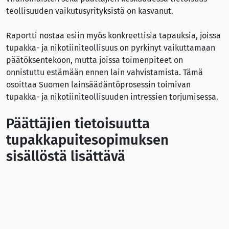
teollisuuden vaikutusyrityksistä on kasvanut.
Raportti nostaa esiin myös konkreettisia tapauksia, joissa
tupakka- ja nikotiiniteollisuus on pyrkinyt vaikuttamaan
päätöksentekoon, mutta joissa toimenpiteet on
onnistuttu estämään ennen lain vahvistamista. Tämä
osoittaa Suomen lainsäädäntöprosessin toimivan
tupakka- ja nikotiiniteollisuuden intressien torjumisessa.
Päättäjien tietoisuutta
tupakkapuitesopimuksen
sisällöstä lisättävä
Anne Taulu muistuttaa, että Suomen ratifioima WHO:n
tupakkapuitesopimus on oikeudellisesti sitova:
”Ratifioitu tupakkapuitesopimus velvoittaa lain tavoin.