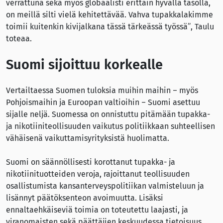
verrattuna sekä myös globaalisti erittäin hyvällä tasolla,
on meillä silti vielä kehitettävää. Vahva tupakkalakimme
toimii kuitenkin kivijalkana tässä tärkeässä työssä”, Taulu
toteaa.
Suomi sijoittuu korkealle
Vertailtaessa Suomen tuloksia muihin maihin – myös
Pohjoismaihin ja Euroopan valtioihin – Suomi asettuu
sijalle neljä. Suomessa on onnistuttu pitämään tupakka-
ja nikotiiniteollisuuden vaikutus politiikkaan suhteellisen
vähäisenä vaikuttamisyrityksistä huolimatta.
Suomi on säännöllisesti korottanut tupakka- ja
nikotiinituotteiden veroja, rajoittanut teollisuuden
osallistumista kansanterveyspolitiikan valmisteluun ja
lisännyt päätöksenteon avoimuutta. Lisäksi
ennaltaehkäiseviä toimia on toteutettu laajasti, ja
viranomaisten sekä päättäjien keskuudessa tietoisuus