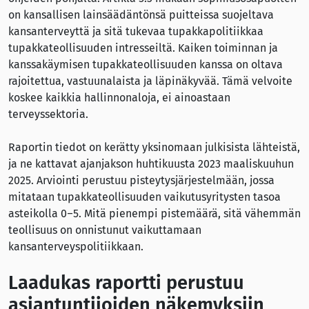
on kansallisen lainsäädäntönsä puitteissa suojeltava
kansanterveyttä ja sitä tukevaa tupakkapolitiikkaa
tupakkateollisuuden intresseiltä. Kaiken toiminnan ja
kanssakäymisen tupakkateollisuuden kanssa on oltava
rajoitettua, vastuunalaista ja läpinäkyvää. Tämä velvoite
koskee kaikkia hallinnonaloja, ei ainoastaan
terveyssektoria.
Raportin tiedot on kerätty yksinomaan julkisista lähteistä,
ja ne kattavat ajanjakson huhtikuusta 2023 maaliskuuhun
2025. Arviointi perustuu pisteytysjärjestelmään, jossa
mitataan tupakkateollisuuden vaikutusyritysten tasoa
asteikolla 0–5. Mitä pienempi pistemäärä, sitä vähemmän
teollisuus on onnistunut vaikuttamaan
kansanterveyspolitiikkaan.
Laadukas raportti perustuu
asiantuntijoiden näkemyksiin