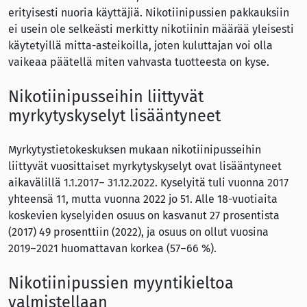
erityisesti nuoria käyttäjiä. Nikotiinipussien pakkauksiin
ei usein ole selkeästi merkitty nikotiinin määrää yleisesti
käytetyillä mitta-asteikoilla, joten kuluttajan voi olla
vaikeaa päätellä miten vahvasta tuotteesta on kyse.
Nikotiinipusseihin liittyvät
myrkytyskyselyt lisääntyneet
Myrkytystietokeskuksen mukaan nikotiinipusseihin
liittyvät vuosittaiset myrkytyskyselyt ovat lisääntyneet
aikavälillä 1.1.2017– 31.12.2022. Kyselyitä tuli vuonna 2017
yhteensä 11, mutta vuonna 2022 jo 51. Alle 18-vuotiaita
koskevien kyselyiden osuus on kasvanut 27 prosentista
(2017) 49 prosenttiin (2022), ja osuus on ollut vuosina
2019–2021 huomattavan korkea (57–66 %).
Nikotiinipussien myyntikieltoa
valmistellaan