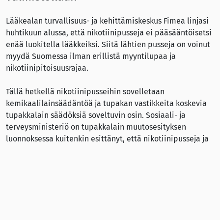
Lääkealan turvallisuus- ja kehittämiskeskus Fimea linjasi
huhtikuun alussa, että nikotiinipusseja ei pääsääntöisetsi
enää luokitella lääkkeiksi. Siitä lähtien pusseja on voinut
myydä Suomessa ilman erillistä myyntilupaa ja
nikotiinipitoisuusrajaa.
Tällä hetkellä nikotiinipusseihin sovelletaan
kemikaalilainsäädäntöä ja tupakan vastikkeita koskevia
tupakkalain säädöksiä soveltuvin osin. Sosiaali- ja
terveysministeriö on tupakkalain muutosesityksen
luonnoksessa kuitenkin esittänyt, että nikotiinipusseja ja
niitä läheisesti muistuttavia tuotteita säädettäisiin
samalla tavalla kuin suussa käytettäväksi tarkoitettua
tupakkaa, purutupakkaa ja nenänuuskaa. Tämä
tarkoittaisi nikotiinipussien myynnin, muun
luovuttamisen ja välittämisen kieltoa sekä
maahantuonnin pääasiallista kieltoa.