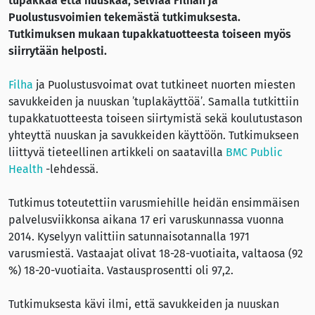
tupakkaa että nuuskaa, selviää Filhan ja
Puolustusvoimien tekemästä tutkimuksesta.
Tutkimuksen mukaan tupakkatuotteesta toiseen myös
siirrytään helposti.
Filha
ja Puolustusvoimat ovat tutkineet nuorten miesten
savukkeiden ja nuuskan ’tuplakäyttöä’. Samalla tutkittiin
tupakkatuotteesta toiseen siirtymistä sekä koulutustason
yhteyttä nuuskan ja savukkeiden käyttöön. Tutkimukseen
liittyvä tieteellinen artikkeli on saatavilla
BMC Public
Health
-lehdessä.
Tutkimus toteutettiin varusmiehille heidän ensimmäisen
palvelusviikkonsa aikana 17 eri varuskunnassa vuonna
2014. Kyselyyn valittiin satunnaisotannalla 1971
varusmiestä. Vastaajat olivat 18-28-vuotiaita, valtaosa (92
%) 18-20-vuotiaita. Vastausprosentti oli 97,2.
Tutkimuksesta kävi ilmi, että savukkeiden ja nuuskan