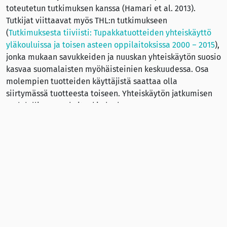
toteutetun tutkimuksen kanssa (Hamari et al. 2013).
Tutkijat viittaavat myös THL:n tutkimukseen
(
Tutkimuksesta tiiviisti: Tupakkatuotteiden yhteiskäyttö
yläkouluissa ja toisen asteen oppilaitoksissa 2000 – 2015
),
jonka mukaan savukkeiden ja nuuskan yhteiskäytön suosio
kasvaa suomalaisten myöhäisteinien keskuudessa. Osa
molempien tuotteiden käyttäjistä saattaa olla
siirtymässä tuotteesta toiseen. Yhteiskäytön jatkumisen
mahdollisuus on kuitenkin korkea.
”Suuntaus siirtyä tupakkatuotteesta toiseen on syytä
ottaa huomioon lopettamisen tukea suunniteltaessa sekä
tupakkapolitiikassa kaikilla yhteiskunnan tasoilla”,
tutkijat toteavat.
Filha uutisoi tutkimuksesta sivuillaan syyskuussa 2019.
Lähde