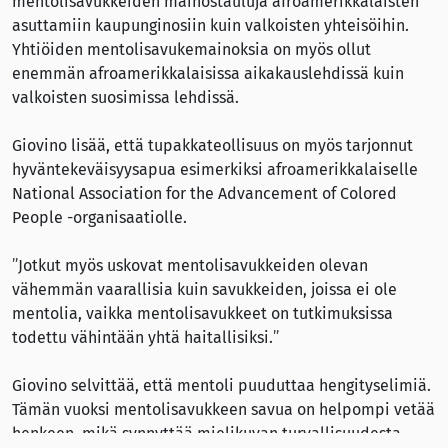
mentolisavukkeiden mainostauluja afroamerikkalaisten
asuttamiin kaupunginosiin kuin valkoisten yhteisöihin.
Yhtiöiden mentolisavukemainoksia on myös ollut
enemmän afroamerikkalaisissa aikakauslehdissä kuin
valkoisten suosimissa lehdissä.
Giovino lisää, että tupakkateollisuus on myös tarjonnut
hyväntekeväisyysapua esimerkiksi afroamerikkalaiselle
National Association for the Advancement of Colored
People -organisaatiolle.
”Jotkut myös uskovat mentolisavukkeiden olevan
vähemmän vaarallisia kuin savukkeiden, joissa ei ole
mentolia, vaikka mentolisavukkeet on tutkimuksissa
todettu vähintään yhtä haitallisiksi.”
Giovino selvittää, että mentoli puuduttaa hengityselimiä.
Tämän vuoksi mentolisavukkeen savua on helpompi vetää
henkeen, mikä synnyttää mielikuvan turvallisuudesta.