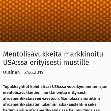
Mentolisavukkeita markkinoitu
USA:ssa erityisesti mustille
Uutinen
|
24.6.2019
Tupakkayhtiöt kohdistivat USA:ssa vuosikymmenten ajan
mentolisavukkeiden markkinointia erityisesti
afroamerikkalaiseen väestöön. Mainoksia sijoitettiin
afroamerikkalaisten lukemiin aikakauslehtiin sekä
kadunvarsille afroamerikkalaisissa kaupunginosissa.