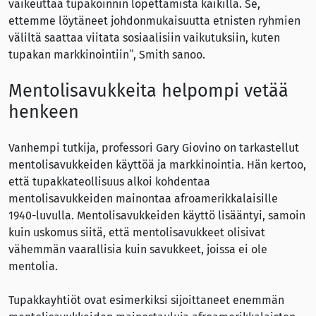
vaikeuttaa tupakoinnin lopettamista kaikilla. Se,
ettemme löytäneet johdonmukaisuutta etnisten ryhmien
väliltä saattaa viitata sosiaalisiin vaikutuksiin, kuten
tupakan markkinointiin”, Smith sanoo.
Mentolisavukkeita helpompi vetää
henkeen
Vanhempi tutkija, professori Gary Giovino on tarkastellut
mentolisavukkeiden käyttöä ja markkinointia. Hän kertoo,
että tupakkateollisuus alkoi kohdentaa
mentolisavukkeiden mainontaa afroamerikkalaisille
1940-luvulla. Mentolisavukkeiden käyttö lisääntyi, samoin
kuin uskomus siitä, että mentolisavukkeet olisivat
vähemmän vaarallisia kuin savukkeet, joissa ei ole
mentolia.
Tupakkayhtiöt ovat esimerkiksi sijoittaneet enemmän