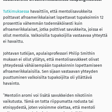
Tutkimuksessa
havaittiin, että mentolisavukkeita
polttavat afroamerikkalaiset lopettavat tupakoinnin 12
prosenttia vähemmän todennäköisesti kuin
afroamerikkalaiset, jotka polttivat savukkeita, joissa ei
ollut mentolia. Valkoisilla tupakoijilla vastaavaa yhteyttä
ei havaittu.
Johtavan tutkijan, apulaisprofessori Philip Smithin
mukaan ei ollut yllätys, että mentolisavukkeet olivat
yhteydessä vähäisempään tupakoinnin lopettamiseen
afroamerikkalaisilla. Sen sijaan vastaavan yhteyden
puuttuminen valkoisilta tupakoijilta oli yllättävä
havainto.
”Mentolin aromi voi lisätä savukkeiden nikotiinin
vaikutusta. Tämä on totta riippumatta rodusta tai
etnisyydestä, joten voisimme olettaa, että mentoli